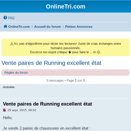
OnlineTri.com
FAQ
OnlineTri.com
Accueil du forum
Petites Annonces
⚠️
Ici, pas d'algorithme pour dicter tes lectures! Juste de vrais échanges entre
humains passionnés.
Excerce ton esprit critique 🧠 pour faire le ... tri 😉.
Vente paires de Running excellent état
Règles du forum
3 messages • Page
1
sur
1
dodolela
Vente paires de Running excellent état
M
25 sept. 2015, 09:02
e
s
Hello,
s
a
g
Je vends 2 paires de chaussures en excellent état :
e