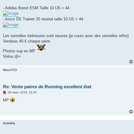
n
o
- Adidas Boost ESM Taille 10 US = 44
n
l
u
- Asics DS Trainer 20 neutral taille 10 US = 44
Les semelles intérieures sont neuves (je cours avec des semelles ortho)
Vendues 40 € chaque paire.
Photos sup en MP
Voilou @+
ManuTCO
Re: Vente paires de Running excellent état
M
26 sept. 2015, 11:43
e
s
MP
s
a
g
e
n
o
dodolela
n
l
u