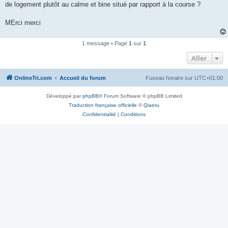
de logement plutôt au calme et bine situé par rapport à la course ?
n
o
n
MErci merci
l
u
1 message • Page
1
sur
1
Aller
OnlineTri.com
Accueil du forum
Fuseau horaire sur
UTC+01:00
Développé par
phpBB
® Forum Software © phpBB Limited
Traduction française officielle
©
Qiaeru
Confidentialité
|
Conditions