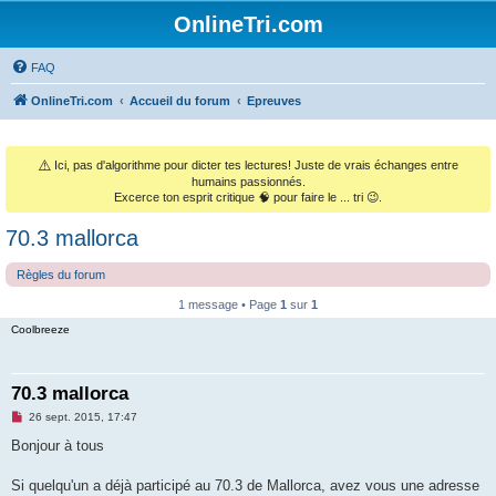
OnlineTri.com
FAQ
OnlineTri.com
Accueil du forum
Epreuves
⚠️
Ici, pas d'algorithme pour dicter tes lectures! Juste de vrais échanges entre
humains passionnés.
Excerce ton esprit critique 🧠 pour faire le ... tri 😉.
70.3 mallorca
Règles du forum
1 message • Page
1
sur
1
Coolbreeze
70.3 mallorca
M
26 sept. 2015, 17:47
e
s
Bonjour à tous
s
a
g
Si quelqu'un a déjà participé au 70.3 de Mallorca, avez vous une adresse
e