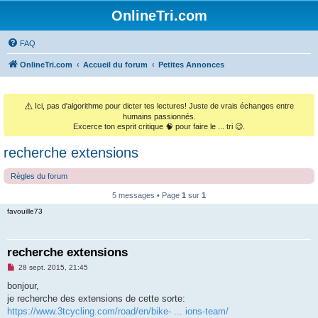
OnlineTri.com
FAQ
OnlineTri.com
Accueil du forum
Petites Annonces
⚠️
Ici, pas d'algorithme pour dicter tes lectures! Juste de vrais échanges entre
humains passionnés.
Excerce ton esprit critique 🧠 pour faire le ... tri 😉.
recherche extensions
Règles du forum
5 messages • Page
1
sur
1
favouille73
recherche extensions
M
28 sept. 2015, 21:45
e
s
bonjour,
s
je recherche des extensions de cette sorte:
a
g
https://www.3tcycling.com/road/en/bike- ... ions-team/
e