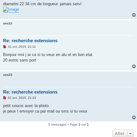
e
diametre 22 34 cm de longueur. jamais servi
n
o
n
l
u
vins33
Re: recherche extensions
M
01 oct. 2015, 21:11
e
s
Bonjour moi j ai ca si tu veux en alu et en bon etat.
s
20 euros sans port
a
g
e
n
vins33
o
n
l
u
Re: recherche extensions
M
01 oct. 2015, 21:23
e
s
petit soucis avec la photo.
s
je peux t envoyer ca par mail ou sms si tu veux
a
g
e
n
5 messages • Page
1
sur
1
o
n
Aller
l