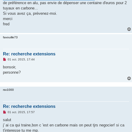
de préférence en alu, pas envie de dépenser une centaine d'euros pour 2
n
o
tuyaux en carbone...
n
Si vous avez ça, prévenez-moi.
l
u
merci
fred
favouille73
Re: recherche extensions
M
01 oct. 2015, 17:44
e
s
bonsoir,
s
personne?
a
g
e
n
o
rsv1000
n
l
u
Re: recherche extensions
M
01 oct. 2015, 17:57
e
s
salut
s
j' ai ca qui traine,bon c 'est en carbone mais on peut tjrs negocier! si ca
a
g
t'interesse tu me mp.