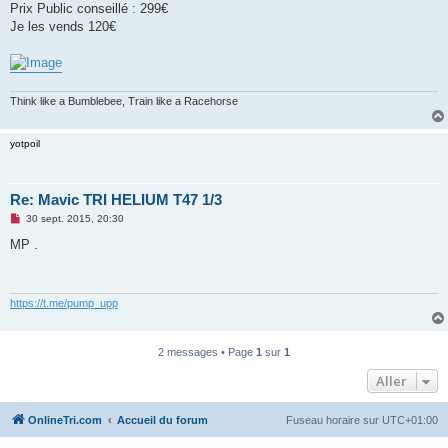
Prix Public conseillé : 299€
n
o
Je les vends 120€
n
l
u
Think like a Bumblebee, Train like a Racehorse
yotpoil
Re: Mavic TRI HELIUM T47 1/3
M
30 sept. 2015, 20:30
e
s
MP .
s
a
g
e
n
https://t.me/pump_upp
o
n
l
u
2 messages • Page
1
sur
1
Aller
OnlineTri.com
Accueil du forum
Fuseau horaire sur
UTC+01:00