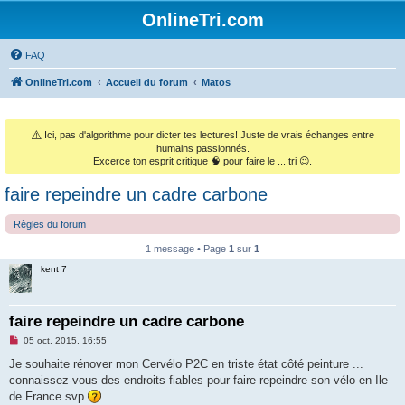
OnlineTri.com
FAQ
OnlineTri.com
Accueil du forum
Matos
⚠️
Ici, pas d'algorithme pour dicter tes lectures! Juste de vrais échanges entre
humains passionnés.
Excerce ton esprit critique 🧠 pour faire le ... tri 😉.
faire repeindre un cadre carbone
Règles du forum
1 message • Page
1
sur
1
kent 7
faire repeindre un cadre carbone
M
05 oct. 2015, 16:55
e
s
Je souhaite rénover mon Cervélo P2C en triste état côté peinture ...
s
connaissez-vous des endroits fiables pour faire repeindre son vélo en Ile
a
g
de France svp
e