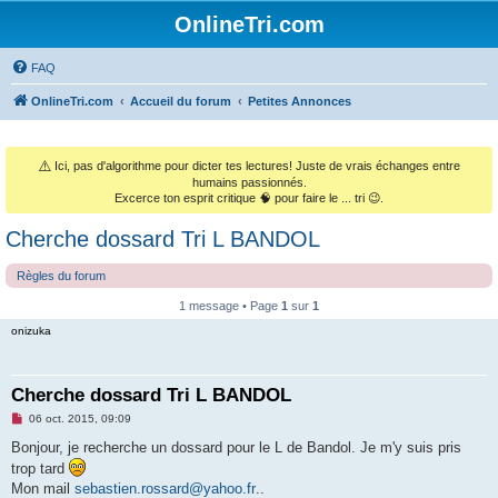
OnlineTri.com
FAQ
OnlineTri.com
Accueil du forum
Petites Annonces
⚠️
Ici, pas d'algorithme pour dicter tes lectures! Juste de vrais échanges entre
humains passionnés.
Excerce ton esprit critique 🧠 pour faire le ... tri 😉.
Cherche dossard Tri L BANDOL
Règles du forum
1 message • Page
1
sur
1
onizuka
Cherche dossard Tri L BANDOL
M
06 oct. 2015, 09:09
e
s
Bonjour, je recherche un dossard pour le L de Bandol. Je m'y suis pris
s
trop tard
a
g
Mon mail
sebastien.rossard@yahoo.fr
..
e