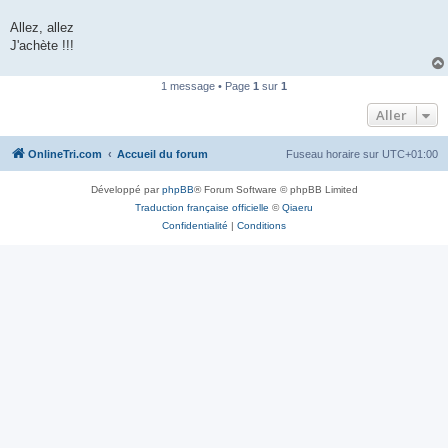
n
o
Allez, allez
n
J'achète !!!
l
u
1 message • Page
1
sur
1
Aller
OnlineTri.com
Accueil du forum
Fuseau horaire sur
UTC+01:00
Développé par
phpBB
® Forum Software © phpBB Limited
Traduction française officielle
©
Qiaeru
Confidentialité
|
Conditions