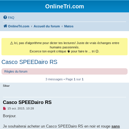
OnlineTri.com
FAQ
OnlineTri.com
Accueil du forum
Matos
⚠️
Ici, pas d'algorithme pour dicter tes lectures! Juste de vrais échanges entre
humains passionnés.
Excerce ton esprit critique 🧠 pour faire le ... tri 😉.
Casco SPEEDairo RS
Règles du forum
3 messages • Page
1
sur
1
Sikar
Casco SPEEDairo RS
M
15 oct. 2015, 10:28
e
s
Bonjour.
s
a
g
Je souhaiterai acheter un Casco SPEEDairo RS en noir et rouge
sans
e