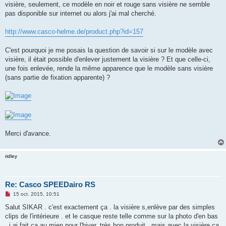
visière, seulement, ce modèle en noir et rouge sans visière ne semble
n
o
pas disponible sur internet ou alors j'ai mal cherché.
n
l
u
http://www.casco-helme.de/product.php?id=157
C'est pourquoi je me posais la question de savoir si sur le modèle avec
visière, il était possible d'enlever justement la visière ? Et que celle-ci,
une fois enlevée, rende la même apparence que le modèle sans visière
(sans partie de fixation apparente) ?
Merci d'avance.
ridley
Re: Casco SPEEDairo RS
M
15 oct. 2015, 10:51
e
s
Salut SIKAR . c'est exactement ça . la visière s,enlève par des simples
s
clips de l'intérieure . et le casque reste telle comme sur la photo d'en bas
a
g
. j,ai fait ça au mien pour l'hiver. très bon produit . mais avec la visière ça