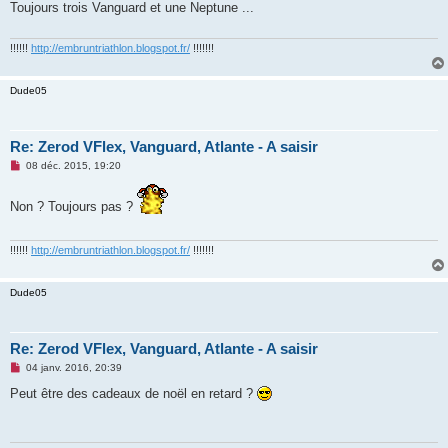
Toujours trois Vanguard et une Neptune ...
a
g
e
n
!!!!!!
http://embruntriathlon.blogspot.fr/
!!!!!!!
o
n
l
Dude05
u
Re: Zerod VFlex, Vanguard, Atlante - A saisir
M
08 déc. 2015, 19:20
e
s
s
Non ? Toujours pas ?
a
g
e
n
!!!!!!
http://embruntriathlon.blogspot.fr/
!!!!!!!
o
n
l
Dude05
u
Re: Zerod VFlex, Vanguard, Atlante - A saisir
M
04 janv. 2016, 20:39
e
s
Peut être des cadeaux de noël en retard ?
s
a
g
e