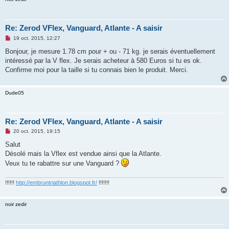
Re: Zerod VFlex, Vanguard, Atlante - A saisir
M
19 oct. 2015, 12:27
e
s
Bonjour, je mesure 1.78 cm pour + ou - 71 kg. je serais éventuellement
s
intéressé par la V flex. Je serais acheteur à 580 Euros si tu es ok.
a
g
Confirme moi pour la taille si tu connais bien le produit. Merci.
e
n
o
Dude05
n
l
u
Re: Zerod VFlex, Vanguard, Atlante - A saisir
M
20 oct. 2015, 19:15
e
s
Salut
s
Désolé mais la Vflex est vendue ainsi que la Atlante.
a
g
Veux tu te rabattre sur une Vanguard ?
e
n
o
!!!!!!
http://embruntriathlon.blogspot.fr/
!!!!!!!
n
l
u
noir zedir