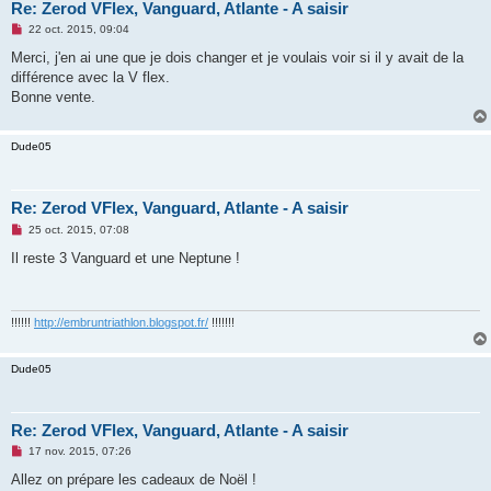
Re: Zerod VFlex, Vanguard, Atlante - A saisir
M
22 oct. 2015, 09:04
e
s
Merci, j'en ai une que je dois changer et je voulais voir si il y avait de la
s
différence avec la V flex.
a
g
Bonne vente.
e
n
o
Dude05
n
l
u
Re: Zerod VFlex, Vanguard, Atlante - A saisir
M
25 oct. 2015, 07:08
e
s
Il reste 3 Vanguard et une Neptune !
s
a
g
e
n
!!!!!!
http://embruntriathlon.blogspot.fr/
!!!!!!!
o
n
l
Dude05
u
Re: Zerod VFlex, Vanguard, Atlante - A saisir
M
17 nov. 2015, 07:26
e
s
Allez on prépare les cadeaux de Noël !
s