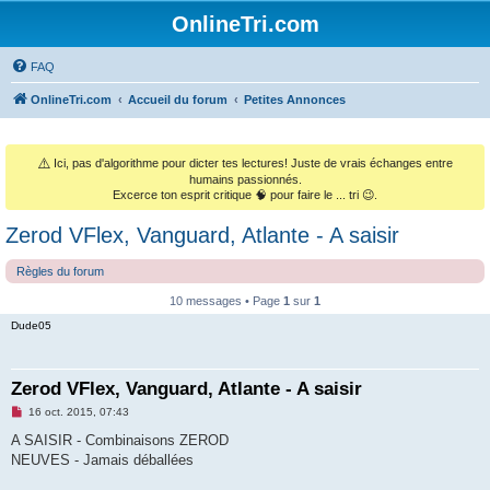
OnlineTri.com
FAQ
OnlineTri.com
Accueil du forum
Petites Annonces
⚠️
Ici, pas d'algorithme pour dicter tes lectures! Juste de vrais échanges entre
humains passionnés.
Excerce ton esprit critique 🧠 pour faire le ... tri 😉.
Zerod VFlex, Vanguard, Atlante - A saisir
Règles du forum
10 messages • Page
1
sur
1
Dude05
Zerod VFlex, Vanguard, Atlante - A saisir
M
16 oct. 2015, 07:43
e
s
A SAISIR - Combinaisons ZEROD
s
NEUVES - Jamais déballées
a
g
e