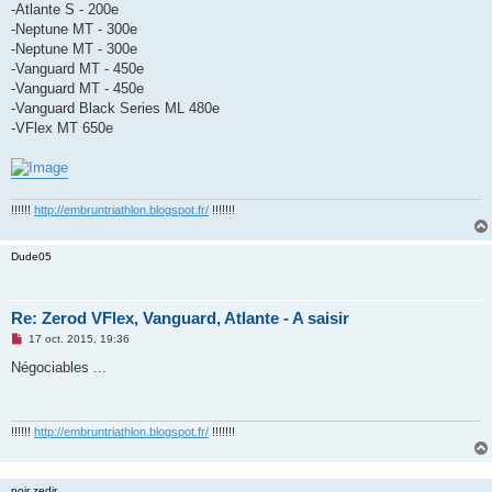
-Atlante S - 200e
n
o
-Neptune MT - 300e
n
-Neptune MT - 300e
l
u
-Vanguard MT - 450e
-Vanguard MT - 450e
-Vanguard Black Series ML 480e
-VFlex MT 650e
!!!!!!
http://embruntriathlon.blogspot.fr/
!!!!!!!
Dude05
Re: Zerod VFlex, Vanguard, Atlante - A saisir
M
17 oct. 2015, 19:36
e
s
Négociables ...
s
a
g
e
n
!!!!!!
http://embruntriathlon.blogspot.fr/
!!!!!!!
o
n
l
u
noir zedir