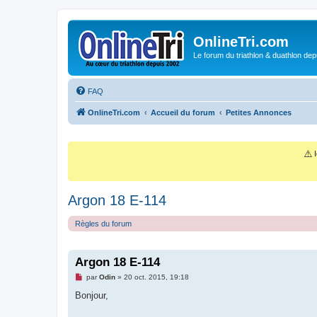
OnlineTri.com
Le forum du triathlon & duathlon dep
FAQ
OnlineTri.com
Accueil du forum
Petites Annonces
⚠️
I
Argon 18 E-114
Règles du forum
Argon 18 E-114
M
par
Odin
»
20 oct. 2015, 19:18
e
s
Bonjour,
s
a