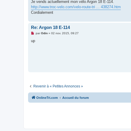
g
Je vends actuellement mon vélo Argon 18 E-114.
e
http://www.troc-velo.com/velo-route-tri ... 438274.htm
n
o
Cordialement
n
l
u
Re: Argon 18 E-114
M
par
Odin
»
02 nov. 2015, 09:27
e
s
up
s
a
g
e
n
o
n
l
u
Revenir à « Petites Annonces »
OnlineTri.com
Accueil du forum