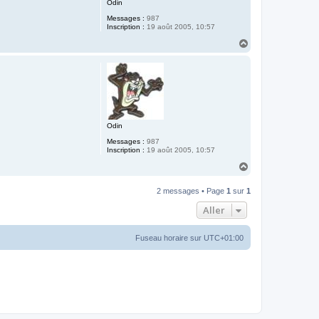
Odin
Messages :
987
Inscription :
19 août 2005, 10:57
H
a
u
t
Odin
Messages :
987
Inscription :
19 août 2005, 10:57
H
a
u
2 messages • Page
1
sur
1
t
Aller
Fuseau horaire sur
UTC+01:00