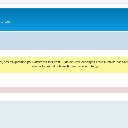
uis 2002!
ci, pas d'algorithme pour dicter tes lectures! Juste de vrais échanges entre humains passion
Excerce ton esprit critique 🧠 pour faire le ... tri 😉.