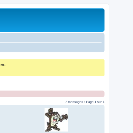
nés.
2 messages • Page
1
sur
1