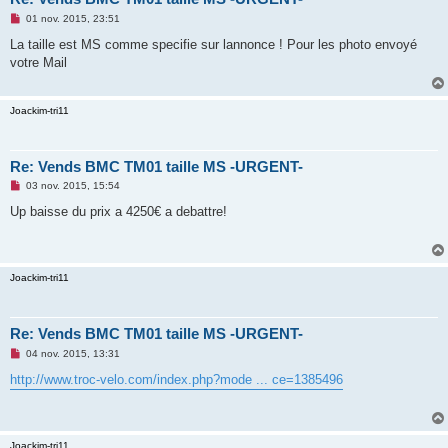
M
01 nov. 2015, 23:51
e
s
La taille est MS comme specifie sur lannonce ! Pour les photo envoyé
s
votre Mail
a
g
e
n
Joackim-tri11
o
n
l
u
Re: Vends BMC TM01 taille MS -URGENT-
M
03 nov. 2015, 15:54
e
s
Up baisse du prix a 4250€ a debattre!
s
a
g
e
n
Joackim-tri11
o
n
l
u
Re: Vends BMC TM01 taille MS -URGENT-
M
04 nov. 2015, 13:31
e
s
http://www.troc-velo.com/index.php?mode ... ce=1385496
s
a
g
e
n
Joackim-tri11