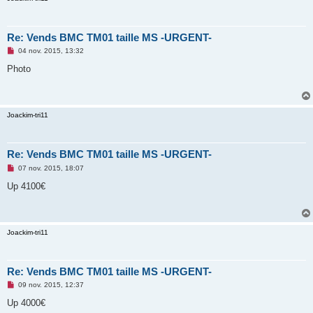
o
n
l
u
Re: Vends BMC TM01 taille MS -URGENT-
M
04 nov. 2015, 13:32
e
s
Photo
s
a
g
e
n
Joackim-tri11
o
n
l
u
Re: Vends BMC TM01 taille MS -URGENT-
M
07 nov. 2015, 18:07
e
s
Up 4100€
s
a
g
e
n
Joackim-tri11
o
n
l
u
Re: Vends BMC TM01 taille MS -URGENT-
M
09 nov. 2015, 12:37
e
s
Up 4000€
s