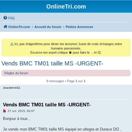
OnlineTri.com
FAQ
OnlineTri.com
Accueil du forum
Petites Annonces
⚠️
Ici, pas d'algorithme pour dicter tes lectures! Juste de vrais échanges entre
humains passionnés.
Excerce ton esprit critique 🧠 pour faire le ... tri 😉.
Vends BMC TM01 taille MS -URGENT-
Règles du forum
8 messages • Page
1
sur
1
Joackim-tri11
Vends BMC TM01 taille MS -URGENT-
M
27 oct. 2015, 00:07
e
s
Bonjour à tous ,
s
a
g
Je vends mon BMC TM01 taille MS équipé en ultegra et Durace DI2 ,
e