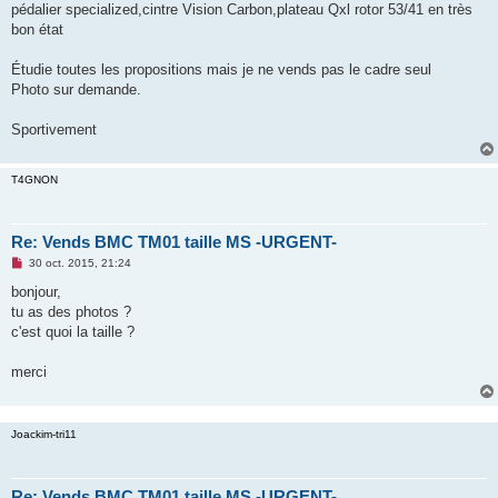
pédalier specialized,cintre Vision Carbon,plateau Qxl rotor 53/41 en très
n
o
bon état
n
l
u
Étudie toutes les propositions mais je ne vends pas le cadre seul
Photo sur demande.
Sportivement
T4GNON
Re: Vends BMC TM01 taille MS -URGENT-
M
30 oct. 2015, 21:24
e
s
bonjour,
s
tu as des photos ?
a
g
c'est quoi la taille ?
e
n
o
merci
n
l
u
Joackim-tri11
Re: Vends BMC TM01 taille MS -URGENT-