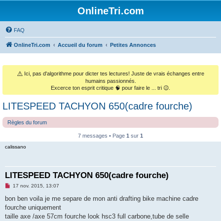
OnlineTri.com
FAQ
OnlineTri.com
Accueil du forum
Petites Annonces
⚠️
Ici, pas d'algorithme pour dicter tes lectures! Juste de vrais échanges entre
humains passionnés.
Excerce ton esprit critique 🧠 pour faire le ... tri 😉.
LITESPEED TACHYON 650(cadre fourche)
Règles du forum
7 messages • Page
1
sur
1
calissano
LITESPEED TACHYON 650(cadre fourche)
M
17 nov. 2015, 13:07
e
s
bon ben voila je me separe de mon anti drafting bike machine cadre
s
fourche uniquement
a
g
taille axe /axe 57cm fourche look hsc3 full carbone,tube de selle
e