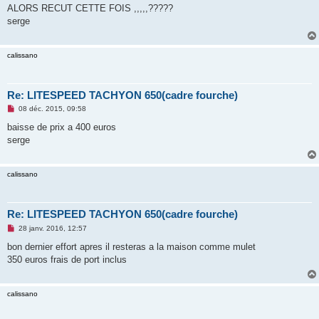
s
ALORS RECUT CETTE FOIS ,,,,,?????
s
serge
a
g
e
n
calissano
o
n
l
u
Re: LITESPEED TACHYON 650(cadre fourche)
M
08 déc. 2015, 09:58
e
s
baisse de prix a 400 euros
s
serge
a
g
e
n
calissano
o
n
l
u
Re: LITESPEED TACHYON 650(cadre fourche)
M
28 janv. 2016, 12:57
e
s
bon dernier effort apres il resteras a la maison comme mulet
s
350 euros frais de port inclus
a
g
e
n
calissano
o
n
l