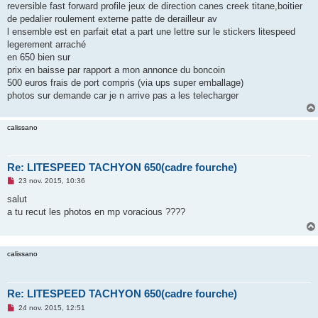
reversible fast forward profile jeux de direction canes creek titane,boitier
n
o
de pedalier roulement externe patte de derailleur av
n
l ensemble est en parfait etat a part une lettre sur le stickers litespeed
l
u
legerement arraché
en 650 bien sur
prix en baisse par rapport a mon annonce du boncoin
500 euros frais de port compris (via ups super emballage)
photos sur demande car je n arrive pas a les telecharger
calissano
Re: LITESPEED TACHYON 650(cadre fourche)
M
23 nov. 2015, 10:36
e
s
salut
s
a tu recut les photos en mp voracious ????
a
g
e
n
o
calissano
n
l
u
Re: LITESPEED TACHYON 650(cadre fourche)
M
24 nov. 2015, 12:51
e