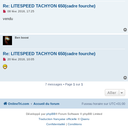
u
Re: LITESPEED TACHYON 650(cadre fourche)
M
08 févr. 2016, 17:25
e
s
vendu
s
a
g
e
n
Ben boost
o
n
l
u
Re: LITESPEED TACHYON 650(cadre fourche)
M
20 févr. 2016, 10:05
e
s
s
a
g
e
n
7 messages • Page
1
sur
1
o
n
Aller
l
u
OnlineTri.com
Accueil du forum
Fuseau horaire sur
UTC+01:00
Développé par
phpBB
® Forum Software © phpBB Limited
Traduction française officielle
©
Qiaeru
Confidentialité
|
Conditions