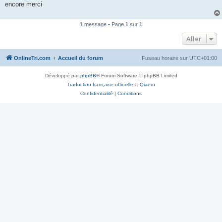
encore merci
n
o
n
l
1 message • Page
1
sur
1
u
Aller
OnlineTri.com
Accueil du forum
Fuseau horaire sur
UTC+01:00
Développé par
phpBB
® Forum Software © phpBB Limited
Traduction française officielle
©
Qiaeru
Confidentialité
|
Conditions