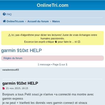
OnlineTri.com
FAQ
OnlineTri.com
Accueil du forum
Matos
⚠️
Ici, pas d'algorithme pour dicter tes lectures! Juste de vrais échanges entre
humains passionnés.
Excerce ton esprit critique 🧠 pour faire le ... tri 😉.
garmin 910xt HELP
Règles du forum
1 message • Page
1
sur
1
varaderotour83
garmin 910xt HELP
M
21 nov. 2015, 18:15
e
s
Bonjours a tous.Petit souci,je n'arrive +a connecté ma montre avec
s
garmin express
a
g
je ne peut + tranferé les donnés vers garmin connect et strava
e