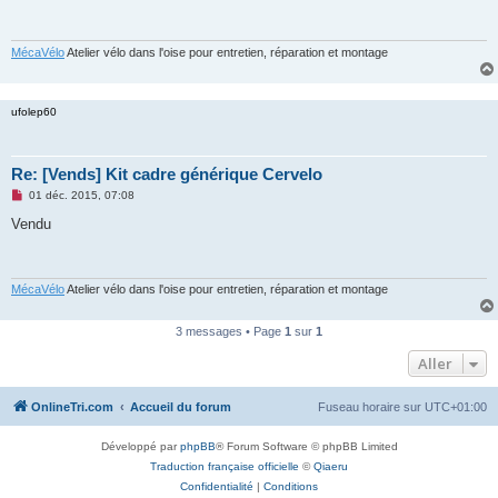
a
g
e
n
MécaVélo
Atelier vélo dans l'oise pour entretien, réparation et montage
o
n
l
u
ufolep60
Re: [Vends] Kit cadre générique Cervelo
M
01 déc. 2015, 07:08
e
s
Vendu
s
a
g
e
n
MécaVélo
Atelier vélo dans l'oise pour entretien, réparation et montage
o
n
l
3 messages • Page
1
sur
1
u
Aller
OnlineTri.com
Accueil du forum
Fuseau horaire sur
UTC+01:00
Développé par
phpBB
® Forum Software © phpBB Limited
Traduction française officielle
©
Qiaeru
Confidentialité
|
Conditions