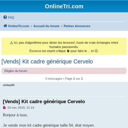
OnlineTri.com
FAQ
OnlineTri.com
Accueil du forum
Petites Annonces
⚠️
Ici, pas d'algorithme pour dicter tes lectures! Juste de vrais échanges entre
humains passionnés.
Excerce ton esprit critique 🧠 pour faire le ... tri 😉.
[Vends] Kit cadre générique Cervelo
Règles du forum
3 messages • Page
1
sur
1
ufolep60
[Vends] Kit cadre générique Cervelo
M
23 nov. 2015, 21:14
e
s
Bonjour à tous,
s
a
g
Je vends mon kit cadre générique taille 54, état moyen.
e