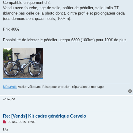
Compatible uniquement di2.
n
o
Vendu avec fourche, tige de selle, boîtier de pédalier, selle Italia TT
n
(blanche,pas celle de la photo donc), cintre profile et prolongateur deda
l
u
(ces derniers sont quasi neufs, 100km).
Prix 400€
Possibilité de laisser le pédalier ultegra 6800 (100km) pour 100€ de plus.
MécaVélo
Atelier vélo dans l'oise pour entretien, réparation et montage
ufolep60
Re: [Vends] Kit cadre générique Cervelo
M
29 nov. 2015, 12:03
e
s
Up
s