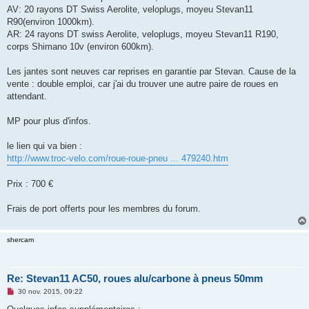
g
AV: 20 rayons DT Swiss Aerolite, veloplugs, moyeu Stevan11
e
R90(environ 1000km).
n
o
AR: 24 rayons DT swiss Aerolite, veloplugs, moyeu Stevan11 R190,
n
corps Shimano 10v (environ 600km).
l
u
Les jantes sont neuves car reprises en garantie par Stevan. Cause de la
vente : double emploi, car j'ai du trouver une autre paire de roues en
attendant.
MP pour plus d'infos.
le lien qui va bien :
http://www.troc-velo.com/roue-roue-pneu ... 479240.htm
Prix : 700 €
Frais de port offerts pour les membres du forum.
shercam
Re: Stevan11 AC50, roues alu/carbone à pneus 50mm
M
30 nov. 2015, 09:22
e
s