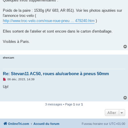
Quelques infos supplémentaires :
s
a
g
Poids de la paire : 1530g (AV 683, AR 851). Voir les photos ajoutées sur
e
l'annonce troc-velo (
n
o
http://www.troc-velo.com/roue-roue-pneu ... 479240.htm
)
n
l
u
Elles sortent de l'atelier et sont encore dans le carton d'emballage.
Visibles à Paris.
shercam
Re: Stevan11 AC50, roues alu/carbone à pneus 50mm
M
06 déc. 2015, 14:39
e
s
Up!
s
a
g
e
n
3 messages • Page
1
sur
1
o
n
Aller
l
u
OnlineTri.com
Accueil du forum
Fuseau horaire sur
UTC+01:00