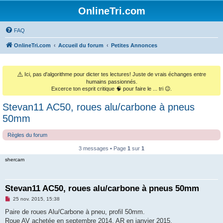
OnlineTri.com
FAQ
OnlineTri.com
Accueil du forum
Petites Annonces
⚠️
Ici, pas d'algorithme pour dicter tes lectures! Juste de vrais échanges entre
humains passionnés.
Excerce ton esprit critique 🧠 pour faire le ... tri 😉.
Stevan11 AC50, roues alu/carbone à pneus
50mm
Règles du forum
3 messages • Page
1
sur
1
shercam
Stevan11 AC50, roues alu/carbone à pneus 50mm
M
25 nov. 2015, 15:38
e
s
Paire de roues Alu/Carbone à pneu, profil 50mm.
s
Roue AV achetée en septembre 2014, AR en janvier 2015.
a