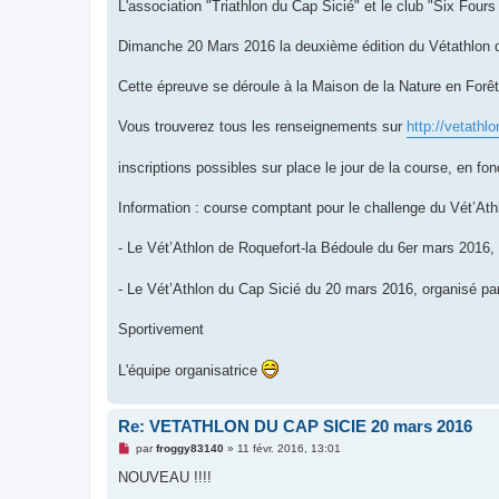
g
L'association "Triathlon du Cap Sicié" et le club "Six Fours
e
n
o
Dimanche 20 Mars 2016 la deuxième édition du Vétathlon d
n
l
u
Cette épreuve se déroule à la Maison de la Nature en 
Vous trouverez tous les renseignements sur
http://vetathl
inscriptions possibles sur place le jour de la course, en f
Information : course comptant pour le challenge du Vét’At
- Le Vét’Athlon de Roquefort-la Bédoule du 6er mars 2016, 
- Le Vét’Athlon du Cap Sicié du 20 mars 2016, organisé par
Sportivement
L'équipe organisatrice
Re: VETATHLON DU CAP SICIE 20 mars 2016
M
par
froggy83140
»
11 févr. 2016, 13:01
e
s
NOUVEAU !!!!
s