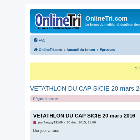
OnlineTri.com
Le forum du triathlon & duathlon dep
FAQ
OnlineTri.com
Accueil du forum
Epreuves
⚠️
I
VETATHLON DU CAP SICIE 20 mars 2
Règles du forum
VETATHLON DU CAP SICIE 20 mars 2016
M
par
froggy83140
»
20 déc. 2015, 11:09
e
s
Bonjour à tous,
s
a