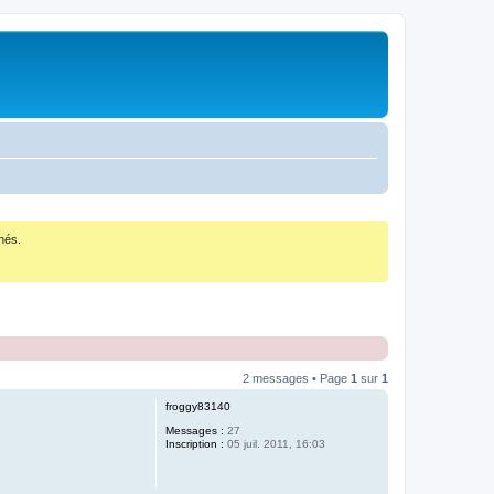
nés.
2 messages • Page
1
sur
1
froggy83140
Messages :
27
Inscription :
05 juil. 2011, 16:03