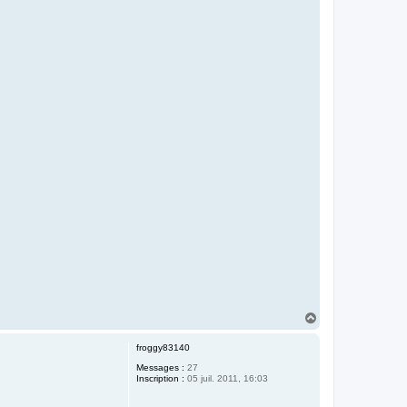
H
a
u
froggy83140
t
Messages :
27
Inscription :
05 juil. 2011, 16:03