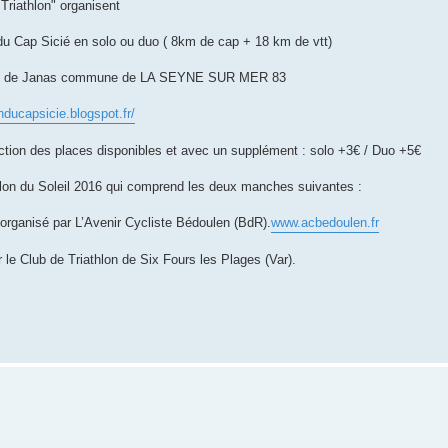
 Triathlon" organisent
u Cap Sicié en solo ou duo ( 8km de cap + 18 km de vtt)
Forêt de Janas commune de LA SEYNE SUR MER 83
onducapsicie.blogspot.fr/
onction des places disponibles et avec un supplément : solo +3€ / Duo +5€
hlon du Soleil 2016 qui comprend les deux manches suivantes :
organisé par L’Avenir Cycliste Bédoulen (BdR).
www.acbedoulen.fr
 le Club de Triathlon de Six Fours les Plages (Var).