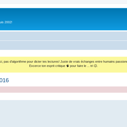
uis 2002!
ci, pas d'algorithme pour dicter tes lectures! Juste de vrais échanges entre humains passion
Excerce ton esprit critique 🧠 pour faire le ... tri 😉.
016