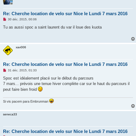
Re: Cherche location de velo sur Nice le Lundi 7 mars 2016
M
30 déc. 2015, 00:06
e
s
Tu as aussi spoc a saint laurent du var il loue des kuota
s
a
g
e
n
xav006
o
n
l
u
Re: Cherche location de velo sur Nice le Lundi 7 mars 2016
M
31 déc. 2015, 01:33
e
s
Spoc est idéalement placé sur le début du parcours
s
7 mars... prévois une tenue hiver complète car sur le haut du parcours il
a
g
peut faire bien froid
e
n
o
Si vis pacem para Embrunman
n
l
u
seneca33
Re: Cherche location de velo sur Nice le Lundi 7 mars 2016