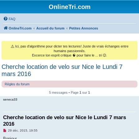
OnlineTri.com
FAQ
OnlineTri.com
Accueil du forum
Petites Annonces
⚠️
Ici, pas d'algorithme pour dicter tes lectures! Juste de vrais échanges entre
humains passionnés.
Excerce ton esprit critique 🧠 pour faire le ... tri 😉.
Cherche location de velo sur Nice le Lundi 7
mars 2016
Règles du forum
5 messages • Page
1
sur
1
seneca33
Cherche location de velo sur Nice le Lundi 7 mars
2016
M
29 déc. 2015, 19:55
e
s
Bonjour