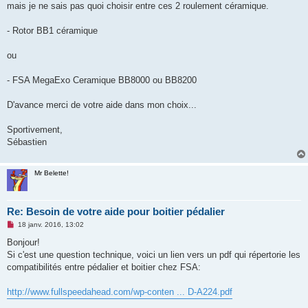
mais je ne sais pas quoi choisir entre ces 2 roulement céramique.
n
o
n
- Rotor BB1 céramique
l
u
ou
- FSA MegaExo Ceramique BB8000 ou BB8200
D'avance merci de votre aide dans mon choix...
Sportivement,
Sébastien
Mr Belette!
Re: Besoin de votre aide pour boitier pédalier
M
18 janv. 2016, 13:02
e
s
Bonjour!
s
Si c'est une question technique, voici un lien vers un pdf qui répertorie les
a
g
compatibilités entre pédalier et boitier chez FSA:
e
n
o
http://www.fullspeedahead.com/wp-conten ... D-A224.pdf
n
l