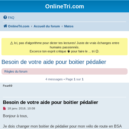
OnlineTri.com
FAQ
OnlineTri.com
Accueil du forum
Matos
⚠️
Ici, pas d'algorithme pour dicter tes lectures! Juste de vrais échanges entre
humains passionnés.
Excerce ton esprit critique 🧠 pour faire le ... tri 😉.
Besoin de votre aide pour boitier pédalier
Règles du forum
4 messages • Page
1
sur
1
Fear69
Besoin de votre aide pour boitier pédalier
M
18 janv. 2016, 10:08
e
s
Bonjour à tous,
s
a
g
Je dois changer mon boitier de pédalier pour mon vélo de route en BSA
e