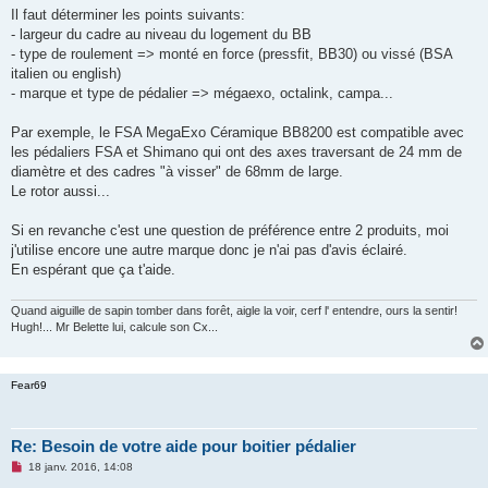
u
Il faut déterminer les points suivants:
- largeur du cadre au niveau du logement du BB
- type de roulement => monté en force (pressfit, BB30) ou vissé (BSA
italien ou english)
- marque et type de pédalier => mégaexo, octalink, campa...
Par exemple, le FSA MegaExo Céramique BB8200 est compatible avec
les pédaliers FSA et Shimano qui ont des axes traversant de 24 mm de
diamètre et des cadres "à visser" de 68mm de large.
Le rotor aussi...
Si en revanche c'est une question de préférence entre 2 produits, moi
j'utilise encore une autre marque donc je n'ai pas d'avis éclairé.
En espérant que ça t'aide.
Quand aiguille de sapin tomber dans forêt, aigle la voir, cerf l' entendre, ours la sentir!
Hugh!... Mr Belette lui, calcule son Cx...
Fear69
Re: Besoin de votre aide pour boitier pédalier
M
18 janv. 2016, 14:08
e