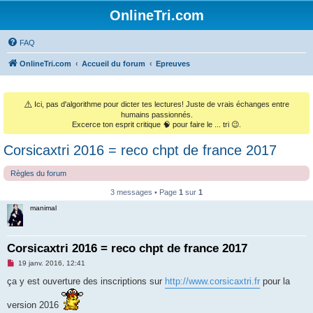
OnlineTri.com
FAQ
OnlineTri.com
Accueil du forum
Epreuves
⚠️
Ici, pas d'algorithme pour dicter tes lectures! Juste de vrais échanges entre
humains passionnés.
Excerce ton esprit critique 🧠 pour faire le ... tri 😉.
Corsicaxtri 2016 = reco chpt de france 2017
Règles du forum
3 messages • Page
1
sur
1
manimal
Corsicaxtri 2016 = reco chpt de france 2017
M
19 janv. 2016, 12:41
e
s
ça y est ouverture des inscriptions sur
http://www.corsicaxtri.fr
pour la
s
a
version 2016
g
e