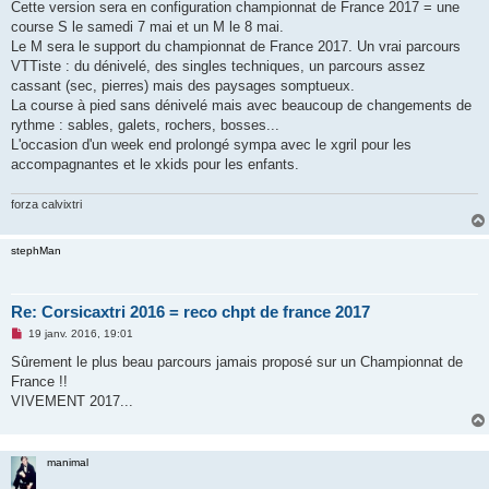
Cette version sera en configuration championnat de France 2017 = une
n
course S le samedi 7 mai et un M le 8 mai.
o
n
Le M sera le support du championnat de France 2017. Un vrai parcours
l
VTTiste : du dénivelé, des singles techniques, un parcours assez
u
cassant (sec, pierres) mais des paysages somptueux.
La course à pied sans dénivelé mais avec beaucoup de changements de
rythme : sables, galets, rochers, bosses...
L'occasion d'un week end prolongé sympa avec le xgril pour les
accompagnantes et le xkids pour les enfants.
forza calvixtri
stephMan
Re: Corsicaxtri 2016 = reco chpt de france 2017
M
19 janv. 2016, 19:01
e
s
Sûrement le plus beau parcours jamais proposé sur un Championnat de
s
France !!
a
g
VIVEMENT 2017...
e
n
o
n
manimal
l
u