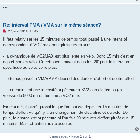
o
raoul
n
l
u
Re: interval PMA / VMA sur la même séance?
M
27 janv. 2016, 10:45
e
s
Il faut relativiser les 15 minutes de temps total passé à une intensité
s
correspondant à VO2 max pour plusieurs raisons :
a
g
e
- la dynamique de VO2MAX est plus lente en vélo. Donc 15 min c'est en
n
o
cap et non en vélo. On retrouve souvent dans les 20' pour la littérature
n
spécifique au vélo, voire plus.
l
u
- le temps passé à VMA/PMA dépend des durées d'effort et contre-effort.
- si on maintient une intensité supérieure à SV2 dans le temps (ex
vitesse du 5000 m) on termine à VO2 max...
En résumé, il paraît probable que l'on puisse dépasser 15 minutes de
temps d'effort vu qu'il y a un changement de discipline et du vélo. De
plus, la charge est supérieure si l'on fait 20 minutes d'effort plutôt que 15
minutes. Mais attention aux blessures.
5 messages • Page
1
sur
1