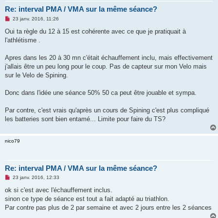
Re: interval PMA / VMA sur la même séance?
M
23 janv. 2016, 11:26
e
s
Oui ta règle du 12 à 15 est cohérente avec ce que je pratiquait à
s
l'athlétisme .
a
g
e
Apres dans les 20 à 30 mn c'était échauffement inclu, mais effectivement
n
o
j'allais être un peu long pour le coup. Pas de capteur sur mon Velo mais
n
sur le Velo de Spining.
l
u
Donc dans l'idée une séance 50% 50 ca peut être jouable et sympa.
Par contre, c'est vrais qu'après un cours de Spining c'est plus compliqué
les batteries sont bien entamé... Limite pour faire du TS?
nico79
Re: interval PMA / VMA sur la même séance?
M
23 janv. 2016, 12:33
e
s
ok si c'est avec l'échauffement inclus.
s
sinon ce type de séance est tout a fait adapté au triathlon.
a
g
Par contre pas plus de 2 par semaine et avec 2 jours entre les 2 séances
e
n