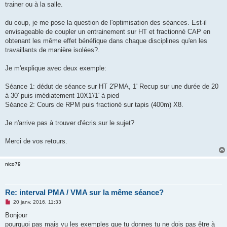
trainer ou à la salle.
n
o
n
du coup, je me pose la question de l'optimisation des séances. Est-il
l
u
envisageable de coupler un entrainement sur HT et fractionné CAP en
obtenant les même effet bénéfique dans chaque disciplines qu'en les
travaillants de manière isolées?.
Je m'explique avec deux exemple:
Séance 1: dédut de séance sur HT 2'PMA, 1' Recup sur une durée de 20
à 30' puis imédiatement 10X1'/1' à pied
Séance 2: Cours de RPM puis fractioné sur tapis (400m) X8.
Je n'arrive pas à trouver d'écris sur le sujet?
Merci de vos retours.
nico79
Re: interval PMA / VMA sur la même séance?
M
20 janv. 2016, 11:33
e
s
Bonjour
s
pourquoi pas mais vu les exemples que tu donnes tu ne dois pas être à
a