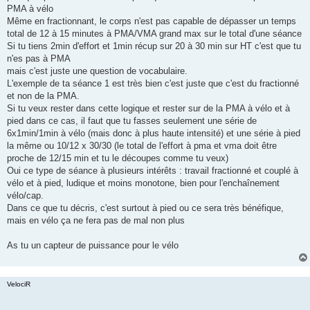
g
PMA à vélo
e
Même en fractionnant, le corps n'est pas capable de dépasser un temps
n
o
total de 12 à 15 minutes à PMA/VMA grand max sur le total d'une séance
n
Si tu tiens 2min d'effort et 1min récup sur 20 à 30 min sur HT c'est que tu
l
u
n'es pas à PMA
mais c'est juste une question de vocabulaire.
L'exemple de ta séance 1 est très bien c'est juste que c'est du fractionné
et non de la PMA.
Si tu veux rester dans cette logique et rester sur de la PMA à vélo et à
pied dans ce cas, il faut que tu fasses seulement une série de
6x1min/1min à vélo (mais donc à plus haute intensité) et une série à pied
la même ou 10/12 x 30/30 (le total de l'effort à pma et vma doit être
proche de 12/15 min et tu le découpes comme tu veux)
Oui ce type de séance à plusieurs intérêts : travail fractionné et couplé à
vélo et à pied, ludique et moins monotone, bien pour l'enchaînement
vélo/cap.
Dans ce que tu décris, c'est surtout à pied ou ce sera très bénéfique,
mais en vélo ça ne fera pas de mal non plus
As tu un capteur de puissance pour le vélo
VelociR