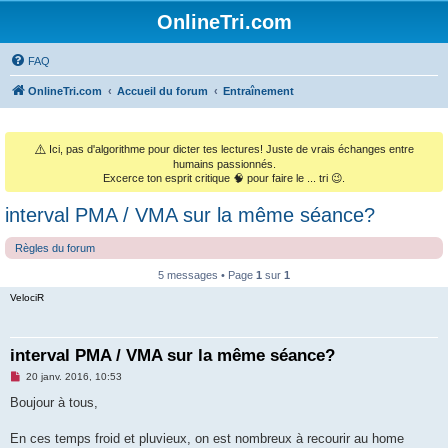
OnlineTri.com
FAQ
OnlineTri.com
Accueil du forum
Entraînement
⚠️
Ici, pas d'algorithme pour dicter tes lectures! Juste de vrais échanges entre
humains passionnés.
Excerce ton esprit critique 🧠 pour faire le ... tri 😉.
interval PMA / VMA sur la même séance?
Règles du forum
5 messages • Page
1
sur
1
VelociR
interval PMA / VMA sur la même séance?
M
20 janv. 2016, 10:53
e
s
Boujour à tous,
s
a
g
En ces temps froid et pluvieux, on est nombreux à recourir au home
e