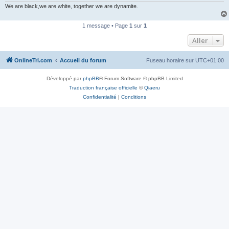
n
We are black,we are white, together we are dynamite.
o
n
l
1 message • Page
1
sur
1
u
Aller
OnlineTri.com
Accueil du forum
Fuseau horaire sur
UTC+01:00
Développé par
phpBB
® Forum Software © phpBB Limited
Traduction française officielle
©
Qiaeru
Confidentialité
|
Conditions