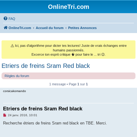
OnlineTri.com
FAQ
OnlineTri.com
Accueil du forum
Petites Annonces
⚠️
Ici, pas d'algorithme pour dicter tes lectures! Juste de vrais échanges entre
humains passionnés.
Excerce ton esprit critique 🧠 pour faire le ... tri 😉.
Etriers de freins Sram Red black
Règles du forum
1 message • Page
1
sur
1
corsicakomando
Etriers de freins Sram Red black
M
24 janv. 2016, 10:01
e
s
Recherche étriers de freins Sram red black en TBE. Merci.
s
a
g
e