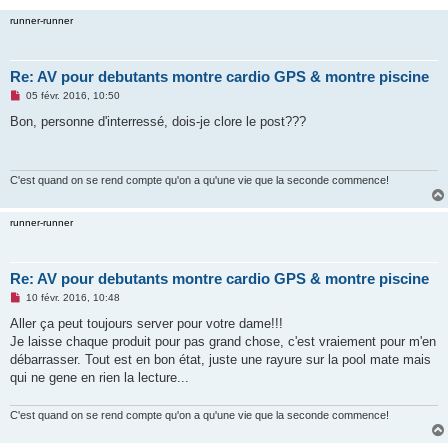
runner-runner
Re: AV pour debutants montre cardio GPS & montre piscine
M
05 févr. 2016, 10:50
e
s
Bon, personne d'interressé, dois-je clore le post???
s
a
g
e
n
C'est quand on se rend compte qu'on a qu'une vie que la seconde commence!
o
n
l
runner-runner
u
Re: AV pour debutants montre cardio GPS & montre piscine
M
10 févr. 2016, 10:48
e
s
Aller ça peut toujours server pour votre dame!!!
s
Je laisse chaque produit pour pas grand chose, c'est vraiement pour m'en
a
g
débarrasser. Tout est en bon état, juste une rayure sur la pool mate mais
e
qui ne gene en rien la lecture...
n
o
n
C'est quand on se rend compte qu'on a qu'une vie que la seconde commence!
l
u