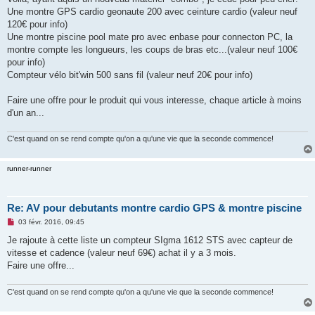
s
Une montre GPS cardio geonaute 200 avec ceinture cardio (valeur neuf
a
g
120€ pour info)
e
Une montre piscine pool mate pro avec enbase pour connecton PC, la
n
o
montre compte les longueurs, les coups de bras etc...(valeur neuf 100€
n
pour info)
l
u
Compteur vélo bit'win 500 sans fil (valeur neuf 20€ pour info)
Faire une offre pour le produit qui vous interesse, chaque article à moins
d'un an...
C'est quand on se rend compte qu'on a qu'une vie que la seconde commence!
runner-runner
Re: AV pour debutants montre cardio GPS & montre piscine
M
03 févr. 2016, 09:45
e
s
Je rajoute à cette liste un compteur SIgma 1612 STS avec capteur de
s
vitesse et cadence (valeur neuf 69€) achat il y a 3 mois.
a
g
Faire une offre...
e
n
o
C'est quand on se rend compte qu'on a qu'une vie que la seconde commence!
n
l
u