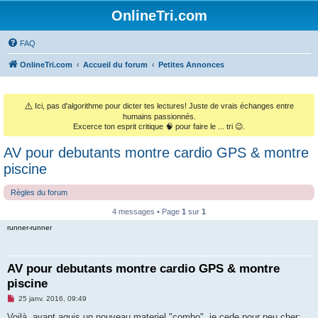
OnlineTri.com
FAQ
OnlineTri.com
Accueil du forum
Petites Annonces
⚠️
Ici, pas d'algorithme pour dicter tes lectures! Juste de vrais échanges entre
humains passionnés.
Excerce ton esprit critique 🧠 pour faire le ... tri 😉.
AV pour debutants montre cardio GPS & montre
piscine
Règles du forum
4 messages • Page
1
sur
1
runner-runner
AV pour debutants montre cardio GPS & montre
piscine
M
25 janv. 2016, 09:49
e
s
Voilà, ayant aquis un nouveau materiel "combo", je cede pour peu cher: