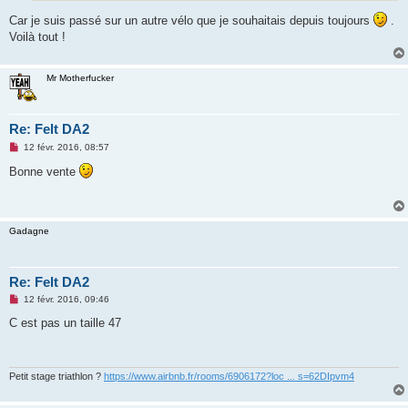
n
o
Car je suis passé sur un autre vélo que je souhaitais depuis toujours
.
n
Voilà tout !
l
u
Mr Motherfucker
Re: Felt DA2
M
12 févr. 2016, 08:57
e
s
Bonne vente
s
a
g
e
n
Gadagne
o
n
l
u
Re: Felt DA2
M
12 févr. 2016, 09:46
e
s
C est pas un taille 47
s
a
g
e
n
Petit stage triathlon ?
https://www.airbnb.fr/rooms/6906172?loc ... s=62DIpvm4
o
n
l