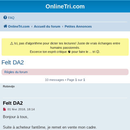
OnlineTri.com
FAQ
OnlineTri.com
Accueil du forum
Petites Annonces
⚠️
Ici, pas d'algorithme pour dicter tes lectures! Juste de vrais échanges entre
humains passionnés.
Excerce ton esprit critique 🧠 pour faire le ... tri 😉.
Felt DA2
Règles du forum
10 messages • Page
1
sur
1
Robindjn
Felt DA2
M
01 févr. 2016, 18:14
e
s
Bonjour à tous,
s
a
g
Suite à acheteur fantôme, je remet en vente mon cadre.
e