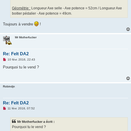
Géométrie :
Longueur Axe selle - Axe potence = 52cm / Longueur Axe
boitier pédalier - Axe potence = 49cm.
Toujours à vendre
!
Mr Motherfucker
Re: Felt DA2
M
10 févr. 2016, 22:43
e
s
Pourquoi tu le vend ?
s
a
g
e
n
Robindjn
o
n
l
u
Re: Felt DA2
M
11 févr. 2016, 07:52
e
s
s
Mr Motherfucker a écrit :
a
g
Pourquoi tu le vend ?
e