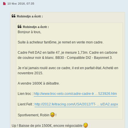
M
10 févr. 2016, 07:35
e
s
s
Robindjn a écrit :
a
g
e
Robindjn a écrit :
n
o
Bonjour à tous,
n
l
u
Suite à acheteur fantôme, je remet en vente mon cadre.
Cadre Felt DA2 en taille 47, je mesure 1,73m. Cadre en carbone
de couleur noir & blanc. BB30 - Compatible DI2 - Bayonnet 3.
Je n'ai jamais roulé avec ce cadre, il est en parfait état. Acheté en
novembre 2015.
A vendre 1600€ à débattre.
Lien troc :
http://www.troc-velo.com/cadre-cadre-tr ... 523926.htm
Lient Felt :
http://2012.feltracing.com/USA/2012/TT- ... s/DA2.aspx
Sportivement, Robin
!
Up ! Baisse de prix 1500€, encore négociable