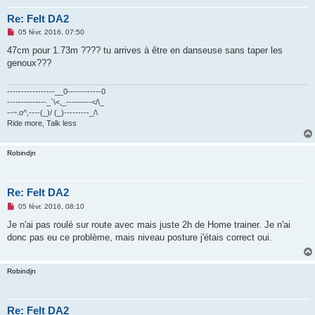
Re: Felt DA2
M
05 févr. 2016, 07:50
e
s
47cm pour 1.73m ???? tu arrives à être en danseuse sans taper les
s
genoux???
a
g
e
n
-----------------__0------------0
o
--------------_`\<,_---------</\_
n
--~.o^,----(_)/ (_)---------_/\
l
Ride more, Talk less
u
Robindjn
Re: Felt DA2
M
05 févr. 2016, 08:10
e
s
Je n'ai pas roulé sur route avec mais juste 2h de Home trainer. Je n'ai
s
donc pas eu ce problème, mais niveau posture j'étais correct oui.
a
g
e
n
Robindjn
o
n
l
u
Re: Felt DA2