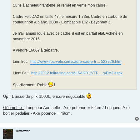
n
o
Suite à acheteur fantôme, je remet en vente mon cadre.
n
l
u
Cadre Felt DA2 en taille 47, je mesure 1,73m. Cadre en carbone de
couleur noir & blanc. BB30 - Compatible DI2 - Bayonnet 3.
Je n'ai jamais roulé avec ce cadre, il est en parfait état. Acheté en
novembre 2015.
A vendre 1600€ à débattre.
Lien troc :
http://www.troc-velo.com/cadre-cadre-tr ... 523926.htm
Lient Felt :
http://2012.feltracing.com/USA/2012/TT- ... s/DA2.aspx
Sportivement, Robin
!
Up ! Baisse de prix 1500€, encore négociable
Géométrie :
Longueur Axe selle - Axe potence = 52cm / Longueur Axe
boitier pédalier - Axe potence = 49cm.
kimaswan