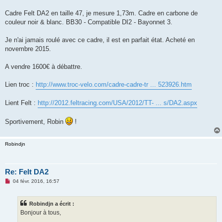
n
o
Cadre Felt DA2 en taille 47, je mesure 1,73m. Cadre en carbone de
n
couleur noir & blanc. BB30 - Compatible DI2 - Bayonnet 3.
l
u
Je n'ai jamais roulé avec ce cadre, il est en parfait état. Acheté en
novembre 2015.
A vendre 1600€ à débattre.
Lien troc :
http://www.troc-velo.com/cadre-cadre-tr ... 523926.htm
Lient Felt :
http://2012.feltracing.com/USA/2012/TT- ... s/DA2.aspx
Sportivement, Robin
!
Robindjn
Re: Felt DA2
M
04 févr. 2016, 16:57
e
s
s
Robindjn a écrit :
a
g
Bonjour à tous,
e