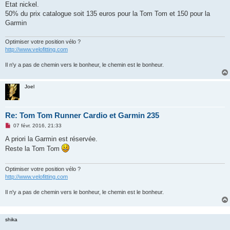
Etat nickel.
n
o
50% du prix catalogue soit 135 euros pour la Tom Tom et 150 pour la
n
Garmin
l
u
Optimiser votre position vélo ?
http://www.velofitting.com
Il n'y a pas de chemin vers le bonheur, le chemin est le bonheur.
Joel
Re: Tom Tom Runner Cardio et Garmin 235
M
07 févr. 2016, 21:33
e
s
A priori la Garmin est réservée.
s
Reste la Tom Tom
a
g
e
n
Optimiser votre position vélo ?
o
http://www.velofitting.com
n
l
Il n'y a pas de chemin vers le bonheur, le chemin est le bonheur.
u
shika