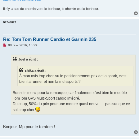
Il n'y a pas de chemin vers le bonheur, le chemin est le bonheur.
hervouet
Re: Tom Tom Runner Cardio et Garmin 235
M
08 févr. 2016, 10:29
e
s
s
Joel a écrit :
a
g
e
shika a écrit :
n
o
À mon avis trop cher, vu le positionnement prix de la spark, c'est
n
bien la runner et non la multisports ?
l
u
Bonsoir, merci pour ta remarque, car finalement c'est bien le modèle
TomTom GPS Multi-Sport cardio intégré.
Du coup, 50% du prix pour une montre quasi neuve .... pas sur que ce
soit trop cher
Bonjour, Mp pour le tomtom !