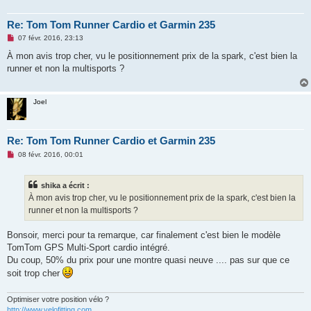
Re: Tom Tom Runner Cardio et Garmin 235
M
07 févr. 2016, 23:13
e
s
À mon avis trop cher, vu le positionnement prix de la spark, c'est bien la
s
runner et non la multisports ?
a
g
e
n
Joel
o
n
l
u
Re: Tom Tom Runner Cardio et Garmin 235
M
08 févr. 2016, 00:01
e
s
s
shika a écrit :
a
g
À mon avis trop cher, vu le positionnement prix de la spark, c'est bien la
e
runner et non la multisports ?
n
o
n
Bonsoir, merci pour ta remarque, car finalement c'est bien le modèle
l
u
TomTom GPS Multi-Sport cardio intégré.
Du coup, 50% du prix pour une montre quasi neuve .... pas sur que ce
soit trop cher
Optimiser votre position vélo ?
http://www.velofitting.com