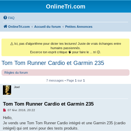
OnlineTri.com
FAQ
OnlineTri.com
Accueil du forum
Petites Annonces
⚠️
Ici, pas d'algorithme pour dicter tes lectures! Juste de vrais échanges entre
humains passionnés.
Excerce ton esprit critique 🧠 pour faire le ... tri 😉.
Tom Tom Runner Cardio et Garmin 235
Règles du forum
7 messages • Page
1
sur
1
Joel
Tom Tom Runner Cardio et Garmin 235
M
07 févr. 2016, 20:22
e
s
Hello,
s
Je vends une Tom Tom Runner Cardio intégré et une Garmin 235 (cardio
a
g
intégré) qui ont servi pour des tests produits.
e