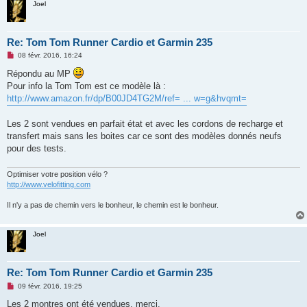
Joel
Re: Tom Tom Runner Cardio et Garmin 235
M
08 févr. 2016, 16:24
e
s
Répondu au MP
s
Pour info la Tom Tom est ce modèle là :
a
g
http://www.amazon.fr/dp/B00JD4TG2M/ref= ... w=g&hvqmt=
e
n
o
Les 2 sont vendues en parfait état et avec les cordons de recharge et
n
transfert mais sans les boites car ce sont des modèles donnés neufs
l
u
pour des tests.
Optimiser votre position vélo ?
http://www.velofitting.com
Il n'y a pas de chemin vers le bonheur, le chemin est le bonheur.
Joel
Re: Tom Tom Runner Cardio et Garmin 235
M
09 févr. 2016, 19:25
e
s
Les 2 montres ont été vendues, merci.