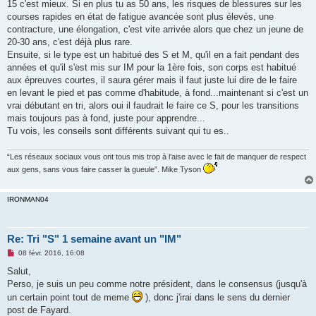
g
15 c'est mieux. Si en plus tu as 50 ans, les risques de blessures sur les
e
courses rapides en état de fatigue avancée sont plus élevés, une
n
o
contracture, une élongation, c'est vite arrivée alors que chez un jeune de
n
20-30 ans, c'est déjà plus rare.
l
u
Ensuite, si le type est un habitué des S et M, qu'il en a fait pendant des
années et qu'il s'est mis sur IM pour la 1ère fois, son corps est habitué
aux épreuves courtes, il saura gérer mais il faut juste lui dire de le faire
en levant le pied et pas comme d'habitude, à fond...maintenant si c'est un
vrai débutant en tri, alors oui il faudrait le faire ce S, pour les transitions
mais toujours pas à fond, juste pour apprendre...
Tu vois, les conseils sont différents suivant qui tu es..
“Les réseaux sociaux vous ont tous mis trop à l’aise avec le fait de manquer de respect
aux gens, sans vous faire casser la gueule”. Mike Tyson
IRONMAN04
Re: Tri "S" 1 semaine avant un "IM"
M
08 févr. 2016, 16:08
e
s
Salut,
s
Perso, je suis un peu comme notre président, dans le consensus (jusqu'à
a
g
un certain point tout de meme
), donc j'irai dans le sens du dernier
e
post de Fayard.
n