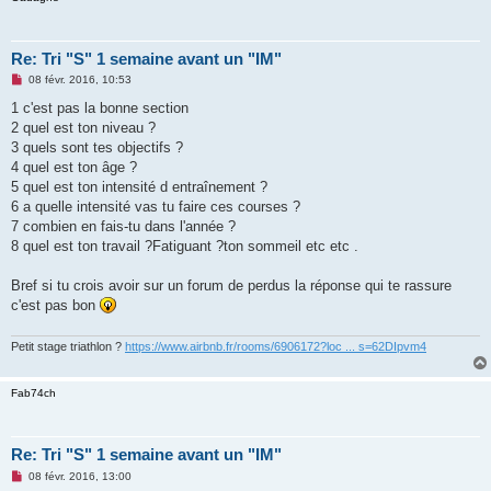
Re: Tri "S" 1 semaine avant un "IM"
M
08 févr. 2016, 10:53
e
s
1 c'est pas la bonne section
s
2 quel est ton niveau ?
a
g
3 quels sont tes objectifs ?
e
4 quel est ton âge ?
n
o
5 quel est ton intensité d entraînement ?
n
6 a quelle intensité vas tu faire ces courses ?
l
u
7 combien en fais-tu dans l'année ?
8 quel est ton travail ?Fatiguant ?ton sommeil etc etc .
Bref si tu crois avoir sur un forum de perdus la réponse qui te rassure
c'est pas bon
Petit stage triathlon ?
https://www.airbnb.fr/rooms/6906172?loc ... s=62DIpvm4
Fab74ch
Re: Tri "S" 1 semaine avant un "IM"
M
08 févr. 2016, 13:00
e