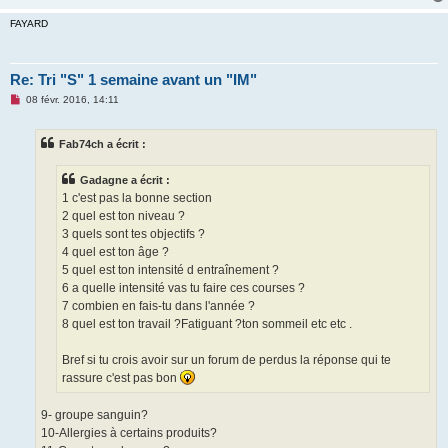
FAYARD
Re: Tri "S" 1 semaine avant un "IM"
M
08 févr. 2016, 14:11
e
s
s
Fab74ch a écrit :
a
g
e
Gadagne a écrit :
n
o
1 c'est pas la bonne section
n
2 quel est ton niveau ?
l
u
3 quels sont tes objectifs ?
4 quel est ton âge ?
5 quel est ton intensité d entraînement ?
6 a quelle intensité vas tu faire ces courses ?
7 combien en fais-tu dans l'année ?
8 quel est ton travail ?Fatiguant ?ton sommeil etc etc .
Bref si tu crois avoir sur un forum de perdus la réponse qui te
rassure c'est pas bon
9- groupe sanguin?
10-Allergies à certains produits?