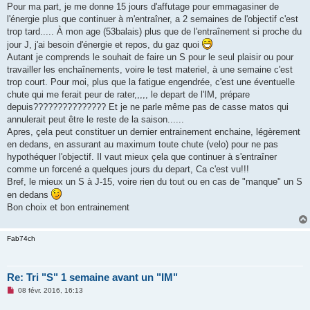
o
Pour ma part, je me donne 15 jours d'affutage pour emmagasiner de
n
l'énergie plus que continuer à m'entraîner, a 2 semaines de l'objectif c'est
l
u
trop tard..... À mon age (53balais) plus que de l'entraînement si proche du
jour J, j'ai besoin d'énergie et repos, du gaz quoi
Autant je comprends le souhait de faire un S pour le seul plaisir ou pour
travailler les enchaînements, voire le test materiel, à une semaine c'est
trop court. Pour moi, plus que la fatigue engendrée, c'est une éventuelle
chute qui me ferait peur de rater,,,,, le depart de l'IM, prépare
depuis??????????????? Et je ne parle même pas de casse matos qui
annulerait peut être le reste de la saison......
Apres, çela peut constituer un dernier entrainement enchaine, légèrement
en dedans, en assurant au maximum toute chute (velo) pour ne pas
hypothéquer l'objectif. Il vaut mieux çela que continuer à s'entraîner
comme un forcené a quelques jours du depart, Ca c'est vu!!!
Bref, le mieux un S à J-15, voire rien du tout ou en cas de "manque" un S
en dedans
Bon choix et bon entrainement
Fab74ch
Re: Tri "S" 1 semaine avant un "IM"
M
08 févr. 2016, 16:13
e
s