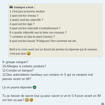
s
s
Gadagne a écrit :
a
g
1 c'est pas la bonne section
e
2 quel est ton niveau ?
n
o
3 quels sont tes objectifs ?
n
4 quel est ton âge ?
l
u
5 quel est ton intensité d entraînement ?
6 a quelle intensité vas tu faire ces courses ?
7 combien en fais-tu dans l'année ?
8 quel est ton travail ?Fatiguant ?ton sommeil etc etc .
Bref si tu crois avoir sur un forum de perdus la réponse qui te rassure
c'est pas bon
9- groupe sanguin?
10-Allergies à certains produits?
11-Compte en banque?
12-Des antécédents familiaux sur certains tri S qui se seraient mal
passés avant un IM?
Là on pourra répondre
Tu as besoin de savoir tout ça pour savoir si un tri S 8 jours avant un IM
est bon ou pas?