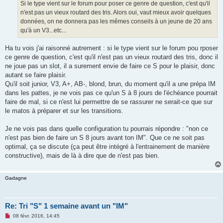
g
Si le type vient sur le forum pour poser ce genre de question, c'est qu'il
e
n'est pas un vieux routard des tris. Alors oui, vaut mieux avoir quelques
n
o
données, on ne donnera pas les mêmes conseils à un jeune de 20 ans
n
qu'à un V3...etc...
l
u
Ha tu vois j'ai raisonné autrement : si le type vient sur le forum pou rposer
ce genre de question, c'est qu'il n'est pas un vieux routard des tris, donc il
ne joue pas un slot, il a surement envie de faire ce S pour le plaisir, donc
autant se faire plaisir.
Qu'il soit junior, V3, A+, AB-, blond, brun, du moment qu'il a une prépa IM
dans les pattes, je ne vois pas ce qu'un S à 8 jours de l'échéance pourrait
faire de mal, si ce n'est lui permettre de se rassurer ne serait-ce que sur
le matos à préparer et sur les transitions.
Je ne vois pas dans quelle configuration tu pourrais répondre : "non ce
n'est pas bien de faire un S 8 jours avant ton IM". Que ce ne soit pas
optimal, ça se discute (ça peut être intégré à l'entrainement de manière
constructive), mais de là à dire que de n'est pas bien.
Gadagne
Re: Tri "S" 1 semaine avant un "IM"
M
08 févr. 2016, 14:45
e