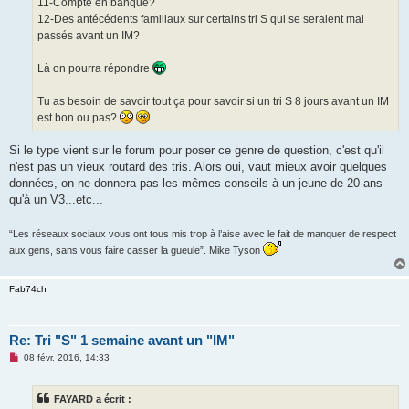
11-Compte en banque?
12-Des antécédents familiaux sur certains tri S qui se seraient mal
passés avant un IM?
Là on pourra répondre
Tu as besoin de savoir tout ça pour savoir si un tri S 8 jours avant un IM
est bon ou pas?
Si le type vient sur le forum pour poser ce genre de question, c'est qu'il
n'est pas un vieux routard des tris. Alors oui, vaut mieux avoir quelques
données, on ne donnera pas les mêmes conseils à un jeune de 20 ans
qu'à un V3...etc...
“Les réseaux sociaux vous ont tous mis trop à l’aise avec le fait de manquer de respect
aux gens, sans vous faire casser la gueule”. Mike Tyson
Fab74ch
Re: Tri "S" 1 semaine avant un "IM"
M
08 févr. 2016, 14:33
e
s
s
FAYARD a écrit :
a