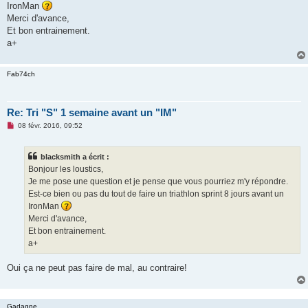
IronMan
n
o
Merci d'avance,
n
Et bon entrainement.
l
u
a+
Fab74ch
Re: Tri "S" 1 semaine avant un "IM"
M
08 févr. 2016, 09:52
e
s
s
blacksmith a écrit :
a
g
Bonjour les loustics,
e
Je me pose une question et je pense que vous pourriez m'y répondre.
n
o
Est-ce bien ou pas du tout de faire un triathlon sprint 8 jours avant un
n
IronMan
l
u
Merci d'avance,
Et bon entrainement.
a+
Oui ça ne peut pas faire de mal, au contraire!
Gadagne