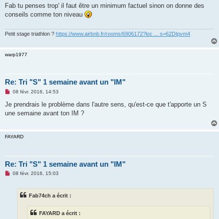
s
Fab tu penses trop' il faut être un minimum factuel sinon on donne des
s
conseils comme ton niveau
a
g
e
n
Petit stage triathlon ?
https://www.airbnb.fr/rooms/6906172?loc ... s=62DIpvm4
o
n
l
warp1977
u
Re: Tri "S" 1 semaine avant un "IM"
M
08 févr. 2016, 14:53
e
s
Je prendrais le problème dans l'autre sens, qu'est-ce que t'apporte un S
s
une semaine avant ton IM ?
a
g
e
n
FAYARD
o
n
l
u
Re: Tri "S" 1 semaine avant un "IM"
M
08 févr. 2016, 15:03
e
s
s
Fab74ch a écrit :
a
g
e
FAYARD a écrit :
n