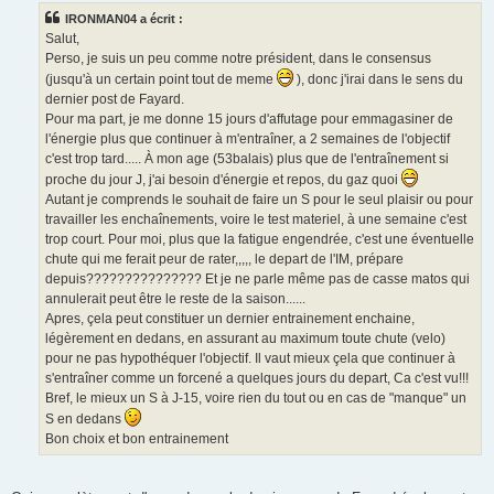
s
IRONMAN04 a écrit :
a
g
Salut,
e
Perso, je suis un peu comme notre président, dans le consensus
n
o
(jusqu'à un certain point tout de meme
), donc j'irai dans le sens du
n
dernier post de Fayard.
l
u
Pour ma part, je me donne 15 jours d'affutage pour emmagasiner de
l'énergie plus que continuer à m'entraîner, a 2 semaines de l'objectif
c'est trop tard..... À mon age (53balais) plus que de l'entraînement si
proche du jour J, j'ai besoin d'énergie et repos, du gaz quoi
Autant je comprends le souhait de faire un S pour le seul plaisir ou pour
travailler les enchaînements, voire le test materiel, à une semaine c'est
trop court. Pour moi, plus que la fatigue engendrée, c'est une éventuelle
chute qui me ferait peur de rater,,,,, le depart de l'IM, prépare
depuis??????????????? Et je ne parle même pas de casse matos qui
annulerait peut être le reste de la saison......
Apres, çela peut constituer un dernier entrainement enchaine,
légèrement en dedans, en assurant au maximum toute chute (velo)
pour ne pas hypothéquer l'objectif. Il vaut mieux çela que continuer à
s'entraîner comme un forcené a quelques jours du depart, Ca c'est vu!!!
Bref, le mieux un S à J-15, voire rien du tout ou en cas de "manque" un
S en dedans
Bon choix et bon entrainement