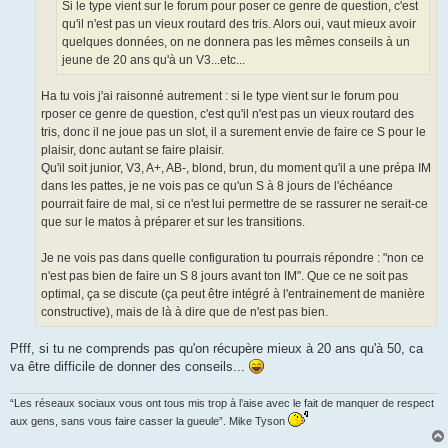
o
Si le type vient sur le forum pour poser ce genre de question, c'est
n
qu'il n'est pas un vieux routard des tris. Alors oui, vaut mieux avoir
l
u
quelques données, on ne donnera pas les mêmes conseils à un
jeune de 20 ans qu'à un V3...etc...
Ha tu vois j'ai raisonné autrement : si le type vient sur le forum pou
rposer ce genre de question, c'est qu'il n'est pas un vieux routard des
tris, donc il ne joue pas un slot, il a surement envie de faire ce S pour le
plaisir, donc autant se faire plaisir.
Qu'il soit junior, V3, A+, AB-, blond, brun, du moment qu'il a une prépa IM
dans les pattes, je ne vois pas ce qu'un S à 8 jours de l'échéance
pourrait faire de mal, si ce n'est lui permettre de se rassurer ne serait-ce
que sur le matos à préparer et sur les transitions.
Je ne vois pas dans quelle configuration tu pourrais répondre : "non ce
n'est pas bien de faire un S 8 jours avant ton IM". Que ce ne soit pas
optimal, ça se discute (ça peut être intégré à l'entrainement de manière
constructive), mais de là à dire que de n'est pas bien.
Pfff, si tu ne comprends pas qu'on récupère mieux à 20 ans qu'à 50, ca
va être difficile de donner des conseils...
“Les réseaux sociaux vous ont tous mis trop à l’aise avec le fait de manquer de respect
aux gens, sans vous faire casser la gueule”. Mike Tyson