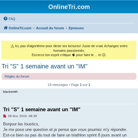
OnlineTri.com
FAQ
OnlineTri.com
Accueil du forum
Epreuves
⚠️
Ici, pas d'algorithme pour dicter tes lectures! Juste de vrais échanges entre
humains passionnés.
Excerce ton esprit critique 🧠 pour faire le ... tri 😉.
Tri "S" 1 semaine avant un "IM"
Règles du forum
14 messages • Page
1
sur
1
blacksmith
Tri "S" 1 semaine avant un "IM"
M
08 févr. 2016, 08:39
e
s
Bonjour les loustics,
s
Je me pose une question et je pense que vous pourriez m'y répondre.
a
g
Est-ce bien ou pas du tout de faire un triathlon sprint 8 jours avant un
e