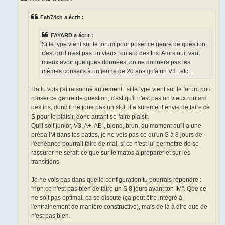
g
e
Fab74ch a écrit :
n
o
n
FAYARD a écrit :
l
u
Si le type vient sur le forum pour poser ce genre de question,
c'est qu'il n'est pas un vieux routard des tris. Alors oui, vaut
mieux avoir quelques données, on ne donnera pas les
mêmes conseils à un jeune de 20 ans qu'à un V3...etc...
Ha tu vois j'ai raisonné autrement : si le type vient sur le forum pou
rposer ce genre de question, c'est qu'il n'est pas un vieux routard
des tris, donc il ne joue pas un slot, il a surement envie de faire ce
S pour le plaisir, donc autant se faire plaisir.
Qu'il soit junior, V3, A+, AB-, blond, brun, du moment qu'il a une
prépa IM dans les pattes, je ne vois pas ce qu'un S à 8 jours de
l'échéance pourrait faire de mal, si ce n'est lui permettre de se
rassurer ne serait-ce que sur le matos à préparer et sur les
transitions.
Je ne vois pas dans quelle configuration tu pourrais répondre :
"non ce n'est pas bien de faire un S 8 jours avant ton IM". Que ce
ne soit pas optimal, ça se discute (ça peut être intégré à
l'entrainement de manière constructive), mais de là à dire que de
n'est pas bien.