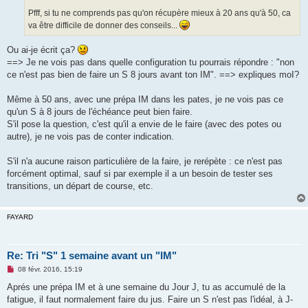
Pfff, si tu ne comprends pas qu'on récupère mieux à 20 ans qu'à 50, ca
va être difficile de donner des conseils...
Ou ai-je écrit ça?
==> Je ne vois pas dans quelle configuration tu pourrais répondre : "non
ce n'est pas bien de faire un S 8 jours avant ton IM". ==> expliques moI?
Même à 50 ans, avec une prépa IM dans les pates, je ne vois pas ce
qu'un S à 8 jours de l'échéance peut bien faire.
S'il pose la question, c'est qu'il a envie de le faire (avec des potes ou
autre), je ne vois pas de conter indication.
S'il n'a aucune raison particulière de la faire, je rerépète : ce n'est pas
forcément optimal, sauf si par exemple il a un besoin de tester ses
transitions, un départ de course, etc.
FAYARD
Re: Tri "S" 1 semaine avant un "IM"
M
08 févr. 2016, 15:19
e
s
Aprés une prépa IM et à une semaine du Jour J, tu as accumulé de la
s
fatigue, il faut normalement faire du jus. Faire un S n'est pas l'idéal, à J-
a