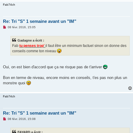
Fab74ch
Re: Tri "S" 1 semaine avant un "IM"
M
08 févr. 2016, 15:05
e
s
s
Gadagne a écrit :
a
g
Fab
tu penses trop'
il faut être un minimum factuel sinon on donne des
e
conseils comme ton niveau
n
o
n
l
u
Oui, on est bien d'accord que ça ne risque pas de t'arriver
Bon en terme de niveau, encore moins en conseils, t'es pas non plus un
monstre quoi
Fab74ch
Re: Tri "S" 1 semaine avant un "IM"
M
08 févr. 2016, 15:08
e
s
s
FAYARD a écrit :
a