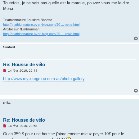
Toutefois, je ne sais pas quelle est la marque, pouvez vous me le dire
n
o
Merci
n
l
u
Triathlonnature Jausiers Bonette
http://triathlonnature.over-blog.com/20 ... nette.html
Arbitre sur l'Embrunman
http://triathlonnature.over-blog.com/20 ... erald.html
SiiinNed
Re: Housse de vélo
M
14 févr. 2016, 22:44
e
s
http://www.mybikegroup.com.au/photo-gallery
s
a
g
e
n
o
shika
n
l
u
Re: Housse de vélo
M
14 févr. 2016, 23:58
e
s
Ouch 359 $ pour une housse j'aime encore mieux payer 10€ pour le
s