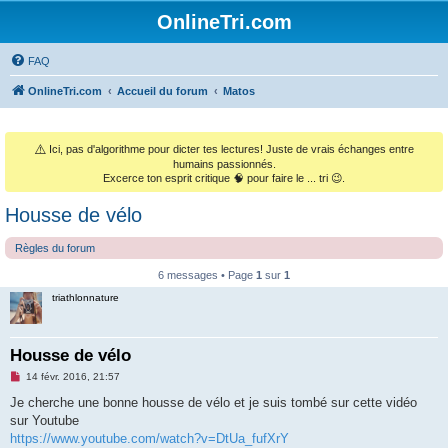
OnlineTri.com
FAQ
OnlineTri.com
Accueil du forum
Matos
⚠️
Ici, pas d'algorithme pour dicter tes lectures! Juste de vrais échanges entre
humains passionnés.
Excerce ton esprit critique 🧠 pour faire le ... tri 😉.
Housse de vélo
Règles du forum
6 messages • Page
1
sur
1
triathlonnature
Housse de vélo
M
14 févr. 2016, 21:57
e
s
Je cherche une bonne housse de vélo et je suis tombé sur cette vidéo
s
sur Youtube
a
g
https://www.youtube.com/watch?v=DtUa_fufXrY
e