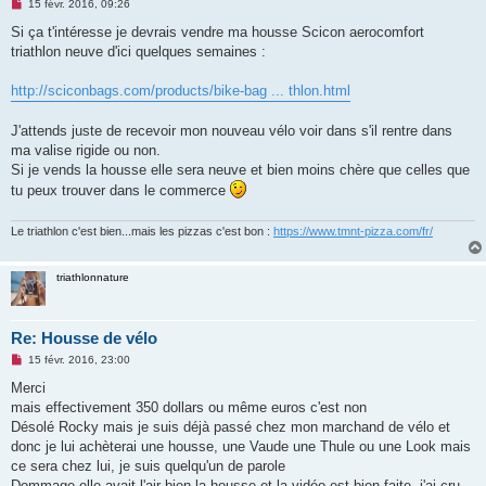
M
15 févr. 2016, 09:26
e
s
Si ça t'intéresse je devrais vendre ma housse Scicon aerocomfort
s
triathlon neuve d'ici quelques semaines :
a
g
e
http://sciconbags.com/products/bike-bag ... thlon.html
n
o
n
J'attends juste de recevoir mon nouveau vélo voir dans s'il rentre dans
l
u
ma valise rigide ou non.
Si je vends la housse elle sera neuve et bien moins chère que celles que
tu peux trouver dans le commerce
Le triathlon c'est bien...mais les pizzas c'est bon :
https://www.tmnt-pizza.com/fr/
triathlonnature
Re: Housse de vélo
M
15 févr. 2016, 23:00
e
s
Merci
s
mais effectivement 350 dollars ou même euros c'est non
a
g
Désolé Rocky mais je suis déjà passé chez mon marchand de vélo et
e
donc je lui achèterai une housse, une Vaude une Thule ou une Look mais
n
o
ce sera chez lui, je suis quelqu'un de parole
n
Dommage elle avait l'air bien la housse et la vidéo est bien faite, j'ai cru