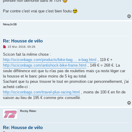
prendre non démonté dans le TGV
a
g
e
Par contre c'est vrai que c'est bien foutu
n
o
n
l
NimaJn3B
u
Re: Housse de vélo
M
15 févr. 2016, 00:26
e
s
Scicon fait la même chose :
s
http://sciconbags.com/products/bike-bag ... e-bag.html
, 119 € +
a
g
http://sciconbags.com/antishock-bike-frame.html
, 149 € = 268 €. La
e
seule différence est que tu n'as pas de roulettes mais ça reste léger car
n
o
la housse et le banc pèse moins de 5 kg au total.
n
Sachant que tu peux trouver le tout en promotion car personnellement, j'ai
l
u
acheté celle-ci :
http://sciconbags.com/travel-plus-racing.html
, moins de 100 € en fin de
saison au lieu de 195 € comme prix conseillé.
Rocky Rider
Re: Housse de vélo