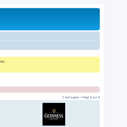
nés.
2 messages • Page
1
sur
1