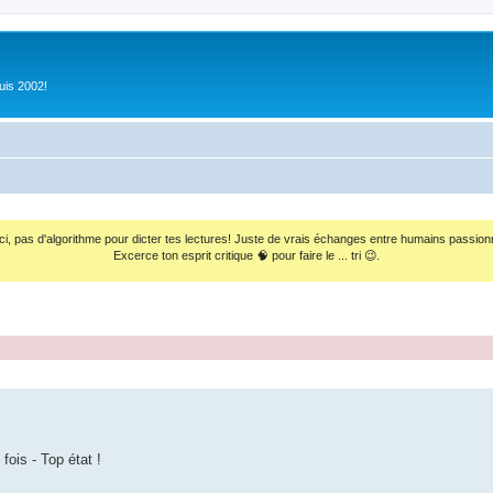
uis 2002!
ci, pas d'algorithme pour dicter tes lectures! Juste de vrais échanges entre humains passion
Excerce ton esprit critique 🧠 pour faire le ... tri 😉.
fois - Top état !