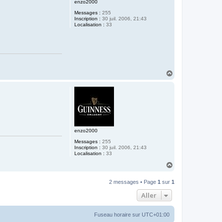
enzo2000
Messages :
255
Inscription :
30 juil. 2006, 21:43
Localisation :
33
H
a
u
t
enzo2000
Messages :
255
Inscription :
30 juil. 2006, 21:43
Localisation :
33
H
a
u
2 messages • Page
1
sur
1
t
Aller
Fuseau horaire sur
UTC+01:00