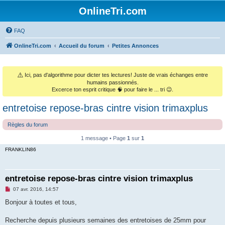
OnlineTri.com
FAQ
OnlineTri.com
Accueil du forum
Petites Annonces
⚠️
Ici, pas d'algorithme pour dicter tes lectures! Juste de vrais échanges entre
humains passionnés.
Excerce ton esprit critique 🧠 pour faire le ... tri 😉.
entretoise repose-bras cintre vision trimaxplus
Règles du forum
1 message • Page
1
sur
1
FRANKLIN86
entretoise repose-bras cintre vision trimaxplus
M
07 avr. 2016, 14:57
e
s
Bonjour à toutes et tous,
s
a
g
Recherche depuis plusieurs semaines des entretoises de 25mm pour
e