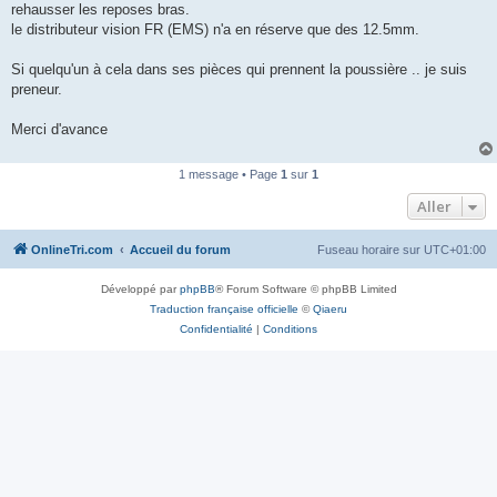
rehausser les reposes bras.
n
o
le distributeur vision FR (EMS) n'a en réserve que des 12.5mm.
n
l
u
Si quelqu'un à cela dans ses pièces qui prennent la poussière .. je suis
preneur.
Merci d'avance
1 message • Page
1
sur
1
Aller
OnlineTri.com
Accueil du forum
Fuseau horaire sur
UTC+01:00
Développé par
phpBB
® Forum Software © phpBB Limited
Traduction française officielle
©
Qiaeru
Confidentialité
|
Conditions