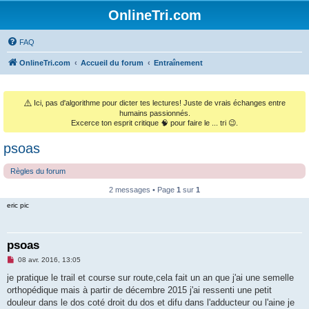
OnlineTri.com
FAQ
OnlineTri.com
Accueil du forum
Entraînement
⚠️
Ici, pas d'algorithme pour dicter tes lectures! Juste de vrais échanges entre
humains passionnés.
Excerce ton esprit critique 🧠 pour faire le ... tri 😉.
psoas
Règles du forum
2 messages • Page
1
sur
1
eric pic
psoas
M
08 avr. 2016, 13:05
e
s
je pratique le trail et course sur route,cela fait un an que j'ai une semelle
s
orthopédique mais à partir de décembre 2015 j'ai ressenti une petit
a
g
douleur dans le dos coté droit du dos et difu dans l'adducteur ou l'aine je
e