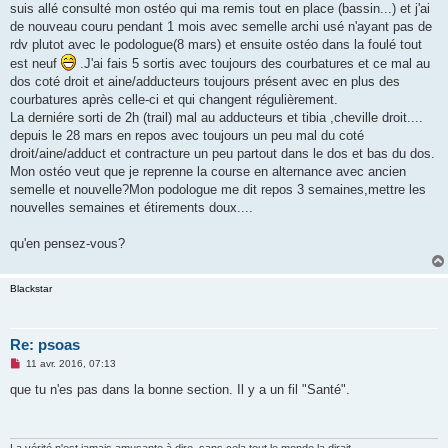
suis allé consulté mon ostéo qui ma remis tout en place (bassin...) et j'ai
n
o
de nouveau couru pendant 1 mois avec semelle archi usé n'ayant pas de
n
rdv plutot avec le podologue(8 mars) et ensuite ostéo dans la foulé tout
l
u
est neuf
.J'ai fais 5 sortis avec toujours des courbatures et ce mal au
dos coté droit et aine/adducteurs toujours présent avec en plus des
courbatures après celle-ci et qui changent régulièrement.
La derniére sorti de 2h (trail) mal au adducteurs et tibia ,cheville droit....
depuis le 28 mars en repos avec toujours un peu mal du coté
droit/aine/adduct et contracture un peu partout dans le dos et bas du dos.
Mon ostéo veut que je reprenne la course en alternance avec ancien
semelle et nouvelle?Mon podologue me dit repos 3 semaines,mettre les
nouvelles semaines et étirements doux....
qu'en pensez-vous?
Blackstar
Re: psoas
M
11 avr. 2016, 07:13
e
s
que tu n'es pas dans la bonne section. Il y a un fil "Santé".
s
a
g
e
n
La vérité n'est jamais amusante à dire, sans cela tout le monde la dirait.