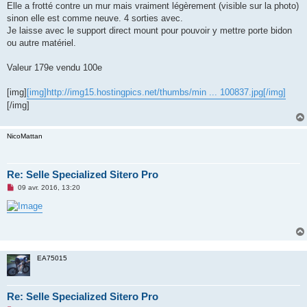
Elle a frotté contre un mur mais vraiment légèrement (visible sur la photo)
n
o
sinon elle est comme neuve. 4 sorties avec.
n
Je laisse avec le support direct mount pour pouvoir y mettre porte bidon
l
u
ou autre matériel.
Valeur 179e vendu 100e
[img]
[img]http://img15.hostingpics.net/thumbs/min ... 100837.jpg[/img]
[/img]
NicoMattan
Re: Selle Specialized Sitero Pro
M
09 avr. 2016, 13:20
e
s
s
a
g
e
n
o
EA75015
n
l
u
Re: Selle Specialized Sitero Pro