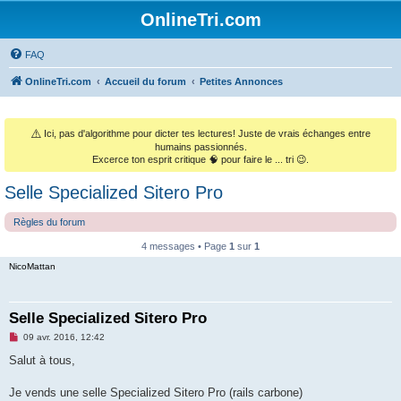
OnlineTri.com
FAQ
OnlineTri.com
Accueil du forum
Petites Annonces
⚠️
Ici, pas d'algorithme pour dicter tes lectures! Juste de vrais échanges entre
humains passionnés.
Excerce ton esprit critique 🧠 pour faire le ... tri 😉.
Selle Specialized Sitero Pro
Règles du forum
4 messages • Page
1
sur
1
NicoMattan
Selle Specialized Sitero Pro
M
09 avr. 2016, 12:42
e
s
Salut à tous,
s
a
g
Je vends une selle Specialized Sitero Pro (rails carbone)
e