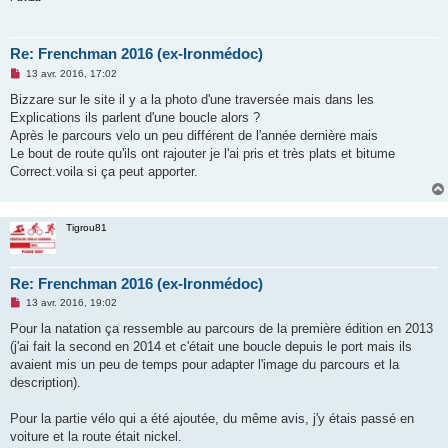
Re: Frenchman 2016 (ex-Ironmédoc)
M
13 avr. 2016, 17:02
e
s
Bizzare sur le site il y a la photo d'une traversée mais dans les
s
Explications ils parlent d'une boucle alors ?
a
g
Après le parcours velo un peu différent de l'année dernière mais
e
Le bout de route qu'ils ont rajouter je l'ai pris et très plats et bitume
n
o
Correct.voila si ça peut apporter.
n
l
u
Tigrou81
Re: Frenchman 2016 (ex-Ironmédoc)
M
13 avr. 2016, 19:02
e
s
Pour la natation ça ressemble au parcours de la première édition en 2013
s
(j'ai fait la second en 2014 et c'était une boucle depuis le port mais ils
a
g
avaient mis un peu de temps pour adapter l'image du parcours et la
e
description).
n
o
n
Pour la partie vélo qui a été ajoutée, du même avis, j'y étais passé en
l
u
voiture et la route était nickel.