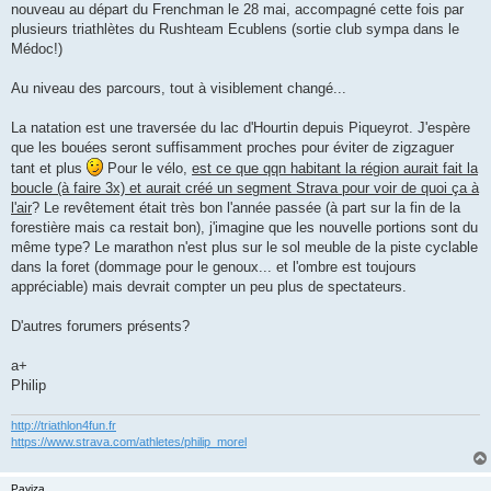
nouveau au départ du Frenchman le 28 mai, accompagné cette fois par
n
o
plusieurs triathlètes du Rushteam Ecublens (sortie club sympa dans le
n
Médoc!)
l
u
Au niveau des parcours, tout à visiblement changé...
La natation est une traversée du lac d'Hourtin depuis Piqueyrot. J'espère
que les bouées seront suffisamment proches pour éviter de zigzaguer
tant et plus
Pour le vélo,
est ce que qqn habitant la région aurait fait la
boucle (à faire 3x) et aurait créé un segment Strava pour voir de quoi ça à
l'air
? Le revêtement était très bon l'année passée (à part sur la fin de la
forestière mais ca restait bon), j'imagine que les nouvelle portions sont du
même type? Le marathon n'est plus sur le sol meuble de la piste cyclable
dans la foret (dommage pour le genoux... et l'ombre est toujours
appréciable) mais devrait compter un peu plus de spectateurs.
D'autres forumers présents?
a+
Philip
http://triathlon4fun.fr
https://www.strava.com/athletes/philip_morel
Paviza