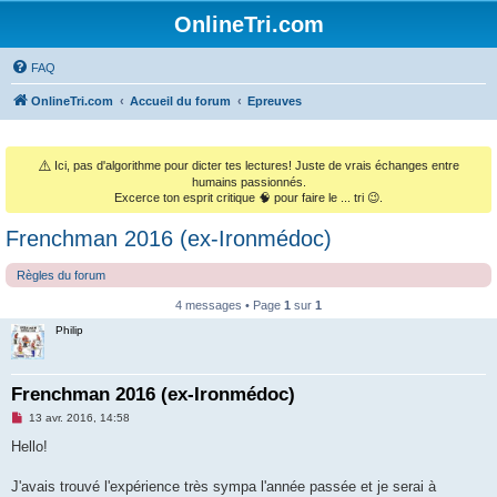
OnlineTri.com
FAQ
OnlineTri.com
Accueil du forum
Epreuves
⚠️
Ici, pas d'algorithme pour dicter tes lectures! Juste de vrais échanges entre
humains passionnés.
Excerce ton esprit critique 🧠 pour faire le ... tri 😉.
Frenchman 2016 (ex-Ironmédoc)
Règles du forum
4 messages • Page
1
sur
1
Philip
Frenchman 2016 (ex-Ironmédoc)
M
13 avr. 2016, 14:58
e
s
Hello!
s
a
g
J'avais trouvé l'expérience très sympa l'année passée et je serai à
e