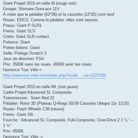
Giant Propel 2015 en taille M (rouge noir)
g
e
Groupe: Shimano Dura-ace 11V
n
À noter que le pédalier (52*36) et la cassette (12*25) sont neuf
o
n
Roues: EDCO. Comme le pédalier, elles sont neuves.
l
Pneus: Giant P-SLR1
u
Freins: Giant SLTi
Cintre: Giant SLR contact
Potence: Giant
Portes-bidons: Giant
Selle: Prologo Scratch 2
Jeux de direction: FSA
Prix: 3500€ sans les roues, 4500€ avec les roues.
l'annonce Troc Vélo->
http://www.troc-velo.com/index.php?mode ... ce=1537208
Giant Propel 2015 en taille ML (noir jaune)
Cadre:Propel Advanced SL Composite
Transmission : Sram Red 22
Pédalier: Rotor 3D (Plateau Q-Rings 50/39 Cassette Ultegra 11v 11/25)
Roues: Flash Wheels C38 (neuve)
Freins: Giant Slti
Fourche : Advanced SL Composite, Full-Composite, Over-Drive 2 1 ¼’’ –
1 ½’’
Prix: 4500€
l'annonce Troc Vélo ->