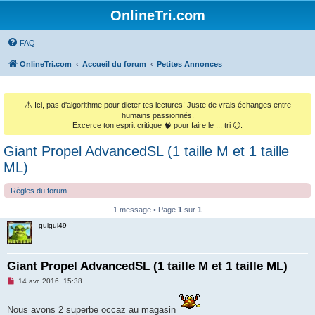
OnlineTri.com
FAQ
OnlineTri.com
Accueil du forum
Petites Annonces
⚠️
Ici, pas d'algorithme pour dicter tes lectures! Juste de vrais échanges entre
humains passionnés.
Excerce ton esprit critique 🧠 pour faire le ... tri 😉.
Giant Propel AdvancedSL (1 taille M et 1 taille
ML)
Règles du forum
1 message • Page
1
sur
1
guigui49
Giant Propel AdvancedSL (1 taille M et 1 taille ML)
M
14 avr. 2016, 15:38
e
s
s
Nous avons 2 superbe occaz au magasin
a