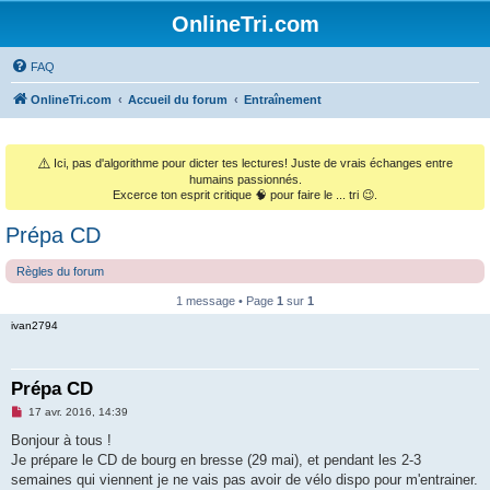
OnlineTri.com
FAQ
OnlineTri.com
Accueil du forum
Entraînement
⚠️
Ici, pas d'algorithme pour dicter tes lectures! Juste de vrais échanges entre
humains passionnés.
Excerce ton esprit critique 🧠 pour faire le ... tri 😉.
Prépa CD
Règles du forum
1 message • Page
1
sur
1
ivan2794
Prépa CD
M
17 avr. 2016, 14:39
e
s
Bonjour à tous !
s
Je prépare le CD de bourg en bresse (29 mai), et pendant les 2-3
a
g
semaines qui viennent je ne vais pas avoir de vélo dispo pour m'entrainer.
e