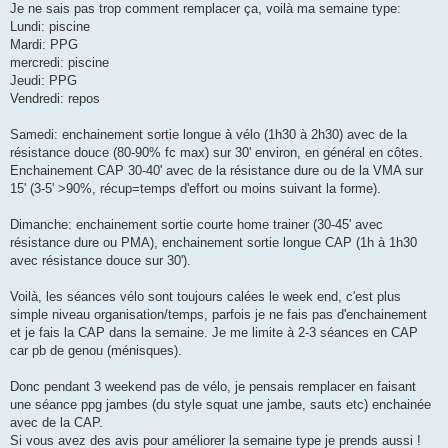
Je ne sais pas trop comment remplacer ça, voilà ma semaine type:
n
o
Lundi: piscine
n
Mardi: PPG
l
u
mercredi: piscine
Jeudi: PPG
Vendredi: repos
Samedi: enchainement sortie longue à vélo (1h30 à 2h30) avec de la
résistance douce (80-90% fc max) sur 30' environ, en général en côtes.
Enchainement CAP 30-40' avec de la résistance dure ou de la VMA sur
15' (3-5' >90%, récup=temps d'effort ou moins suivant la forme).
Dimanche: enchainement sortie courte home trainer (30-45' avec
résistance dure ou PMA), enchainement sortie longue CAP (1h à 1h30
avec résistance douce sur 30').
Voilà, les séances vélo sont toujours calées le week end, c'est plus
simple niveau organisation/temps, parfois je ne fais pas d'enchainement
et je fais la CAP dans la semaine. Je me limite à 2-3 séances en CAP
car pb de genou (ménisques).
Donc pendant 3 weekend pas de vélo, je pensais remplacer en faisant
une séance ppg jambes (du style squat une jambe, sauts etc) enchainée
avec de la CAP.
Si vous avez des avis pour améliorer la semaine type je prends aussi !