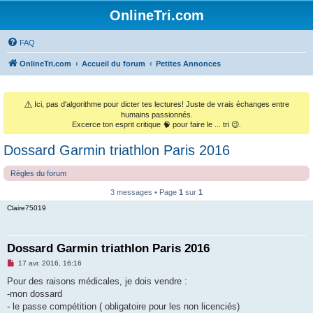
OnlineTri.com
FAQ
OnlineTri.com
Accueil du forum
Petites Annonces
⚠️
Ici, pas d'algorithme pour dicter tes lectures! Juste de vrais échanges entre
humains passionnés.
Excerce ton esprit critique 🧠 pour faire le ... tri 😉.
Dossard Garmin triathlon Paris 2016
Règles du forum
3 messages • Page
1
sur
1
Claire75019
Dossard Garmin triathlon Paris 2016
M
17 avr. 2016, 16:16
e
s
Pour des raisons médicales, je dois vendre :
s
-mon dossard
a
g
- le passe compétition ( obligatoire pour les non licenciés)
e