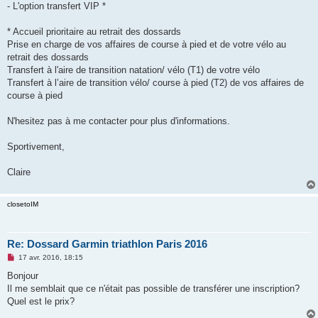
- L'option transfert VIP *
n
o
n
* Accueil prioritaire au retrait des dossards
l
u
Prise en charge de vos affaires de course à pied et de votre vélo au
retrait des dossards
Transfert à l'aire de transition natation/ vélo (T1) de votre vélo
Transfert à l’aire de transition vélo/ course à pied (T2) de vos affaires de
course à pied
N'hesitez pas à me contacter pour plus d'informations.
Sportivement,
Claire
closetoIM
Re: Dossard Garmin triathlon Paris 2016
M
17 avr. 2016, 18:15
e
s
Bonjour
s
Il me semblait que ce n'était pas possible de transférer une inscription?
a
g
Quel est le prix?
e
n