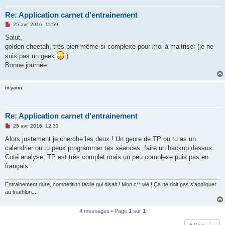
Re: Application carnet d'entrainement
M
25 avr. 2016, 11:59
e
s
Salut,
s
golden cheetah, très bien même si complexe pour moi à maitriser (je ne
a
g
suis pas un geek
)
e
Bonne journée
n
o
n
l
tri-yann
u
Re: Application carnet d'entrainement
M
25 avr. 2016, 12:33
e
s
Alors justement je cherche les deux ! Un genre de TP ou tu as un
s
calendrier ou tu peux programmer tes séances, faire un backup dessus.
a
g
Coté analyse, TP est très complet mais un peu complexe puis pas en
e
français ...
n
o
n
Entrainement dure, compétition facile qui disait ! Mon c** wé ! Ça ne doit pas s'appliquer
l
u
au triathlon....
4 messages • Page
1
sur
1