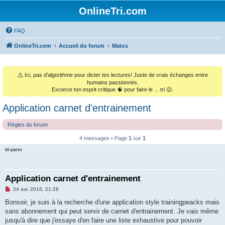
OnlineTri.com
FAQ
OnlineTri.com
Accueil du forum
Matos
⚠️
Ici, pas d'algorithme pour dicter tes lectures! Juste de vrais échanges entre
humains passionnés.
Excerce ton esprit critique 🧠 pour faire le ... tri 😉.
Application carnet d'entrainement
Règles du forum
4 messages • Page
1
sur
1
tri-yann
Application carnet d'entrainement
M
24 avr. 2016, 21:26
e
s
Bonsoir, je suis à la recherche d'une application style trainingpeacks mais
s
sans abonnement qui peut servir de carnet d'entrainement. Je vais même
a
g
jusqu'à dire que j'essaye d'en faire une liste exhaustive pour pouvoir
e