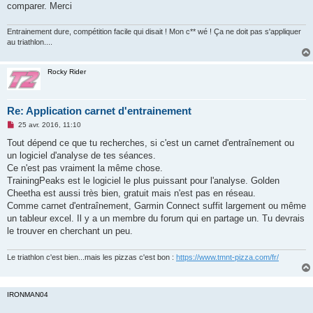
comparer. Merci
n
o
n
Entrainement dure, compétition facile qui disait ! Mon c** wé ! Ça ne doit pas s'appliquer
l
u
au triathlon....
Rocky Rider
Re: Application carnet d'entrainement
M
25 avr. 2016, 11:10
e
s
Tout dépend ce que tu recherches, si c'est un carnet d'entraînement ou
s
un logiciel d'analyse de tes séances.
a
g
Ce n'est pas vraiment la même chose.
e
TrainingPeaks est le logiciel le plus puissant pour l'analyse. Golden
n
o
Cheetha est aussi très bien, gratuit mais n'est pas en réseau.
n
Comme carnet d'entraînement, Garmin Connect suffit largement ou même
l
u
un tableur excel. Il y a un membre du forum qui en partage un. Tu devrais
le trouver en cherchant un peu.
Le triathlon c'est bien...mais les pizzas c'est bon :
https://www.tmnt-pizza.com/fr/
IRONMAN04