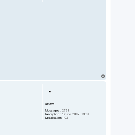
H
a
u
t
octave
Messages :
2728
Inscription :
12 avr. 2007, 19:31
Localisation :
92