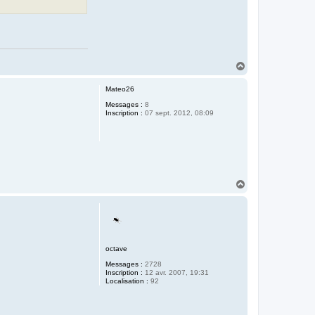
H
a
u
Mateo26
t
Messages :
8
Inscription :
07 sept. 2012, 08:09
H
a
u
t
octave
Messages :
2728
Inscription :
12 avr. 2007, 19:31
Localisation :
92