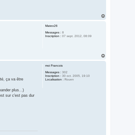
H
a
u
Mateo26
t
Messages :
8
Inscription :
07 sept. 2012, 08:09
H
a
u
moi Francois
t
Messages :
302
Inscription :
30 oct. 2005, 19:10
té, ça va être
Localisation :
Rouen
mander plus...)
st sur c'est pas dur