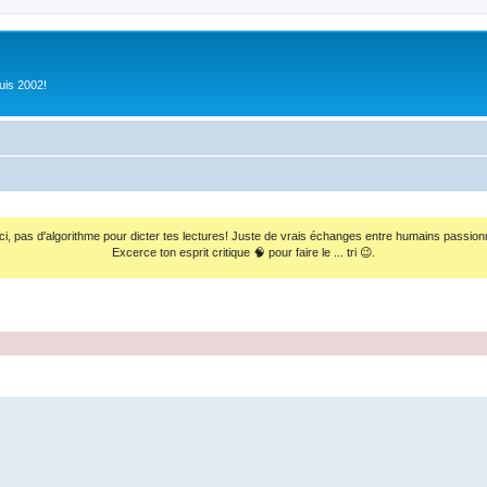
uis 2002!
ci, pas d'algorithme pour dicter tes lectures! Juste de vrais échanges entre humains passion
Excerce ton esprit critique 🧠 pour faire le ... tri 😉.