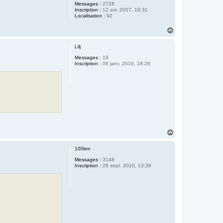
Messages :
2728
Inscription :
12 avr. 2007, 19:31
Localisation :
92
H
a
u
Lilj
t
Messages :
18
Inscription :
06 janv. 2016, 18:26
H
a
u
100km
t
Messages :
3148
Inscription :
29 sept. 2010, 13:39