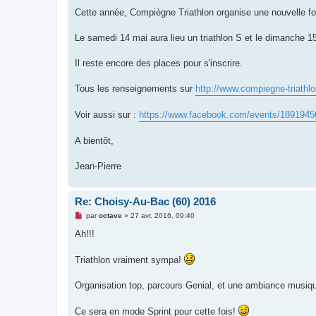
a
g
Cette année, Compiègne Triathlon organise une nouvelle fo
e
n
o
Le samedi 14 mai aura lieu un triathlon S et le dimanche 1
n
l
u
Il reste encore des places pour s'inscrire.
Tous les renseignements sur
http://www.compiegne-triathlon
Voir aussi sur :
https://www.facebook.com/events/189194
A bientôt,
Jean-Pierre
Re: Choisy-Au-Bac (60) 2016
M
par
octave
»
27 avr. 2016, 09:40
e
s
Ah!!!
s
a
g
Triathlon vraiment sympa!
e
n
o
Organisation top, parcours Genial, et une ambiance musiq
n
l
u
Ce sera en mode Sprint pour cette fois!