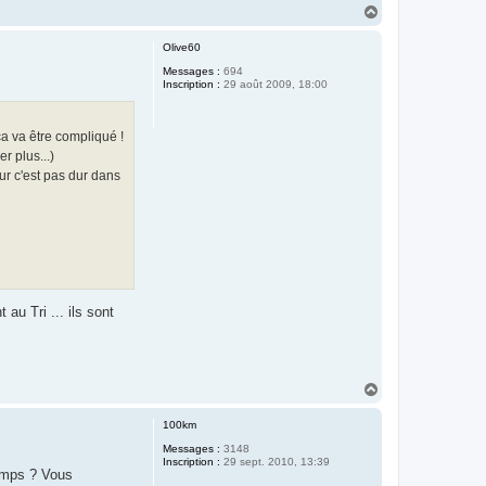
H
a
u
Olive60
t
Messages :
694
Inscription :
29 août 2009, 18:00
ça va être compliqué !
r plus...)
ur c'est pas dur dans
au Tri ... ils sont
H
a
u
100km
t
Messages :
3148
Inscription :
29 sept. 2010, 13:39
temps ? Vous