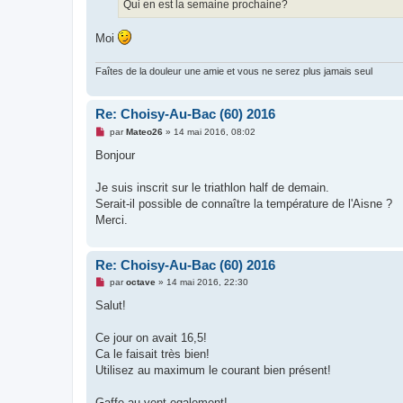
u
Qui en est la semaine prochaine?
Moi
Faîtes de la douleur une amie et vous ne serez plus jamais seul
Re: Choisy-Au-Bac (60) 2016
M
par
Mateo26
»
14 mai 2016, 08:02
e
s
Bonjour
s
a
g
Je suis inscrit sur le triathlon half de demain.
e
Serait-il possible de connaître la température de l'Aisne ?
n
o
Merci.
n
l
u
Re: Choisy-Au-Bac (60) 2016
M
par
octave
»
14 mai 2016, 22:30
e
s
Salut!
s
a
g
Ce jour on avait 16,5!
e
Ca le faisait très bien!
n
o
Utilisez au maximum le courant bien présent!
n
l
u
Gaffe au vent egalement!