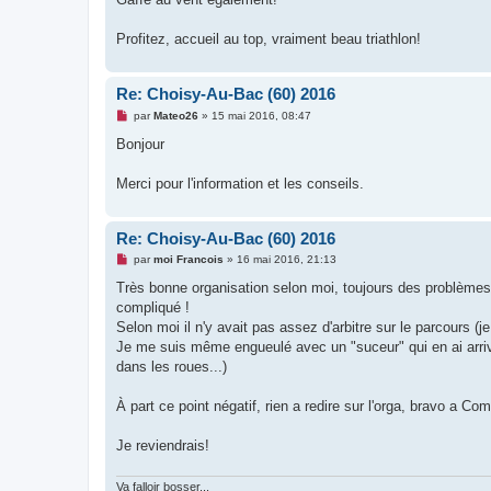
Profitez, accueil au top, vraiment beau triathlon!
Re: Choisy-Au-Bac (60) 2016
M
par
Mateo26
»
15 mai 2016, 08:47
e
s
Bonjour
s
a
g
Merci pour l'information et les conseils.
e
n
o
n
Re: Choisy-Au-Bac (60) 2016
l
M
u
par
moi Francois
»
16 mai 2016, 21:13
e
s
Très bonne organisation selon moi, toujours des problèmes 
s
compliqué !
a
g
Selon moi il n'y avait pas assez d'arbitre sur le parcours (j
e
Je me suis même engueulé avec un "suceur" qui en ai arrivé 
n
o
dans les roues...)
n
l
u
À part ce point négatif, rien a redire sur l'orga, bravo a Com
Je reviendrais!
Va falloir bosser...