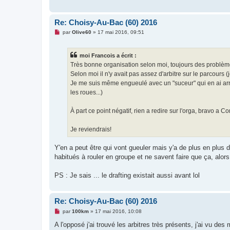
Re: Choisy-Au-Bac (60) 2016
M
par
Olive60
»
17 mai 2016, 09:51
e
s
s
moi Francois a écrit :
a
g
Très bonne organisation selon moi, toujours des problèmes
e
Selon moi il n'y avait pas assez d'arbitre sur le parcours 
n
o
Je me suis même engueulé avec un "suceur" qui en ai arrivé
n
les roues...)
l
u
À part ce point négatif, rien a redire sur l'orga, bravo a C
Je reviendrais!
Y'en a peut être qui vont gueuler mais y'a de plus en plus d
habitués à rouler en groupe et ne savent faire que ça, alor
PS : Je sais ... le drafting existait aussi avant lol
Re: Choisy-Au-Bac (60) 2016
M
par
100km
»
17 mai 2016, 10:08
e
s
A l'opposé j'ai trouvé les arbitres très présents, j'ai vu 
s