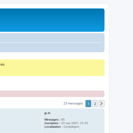
nés.
1
2
Suivant
23 messages
jp.tri
Messages :
65
Inscription :
23 mai 2007, 21:45
Localisation :
Compiègne