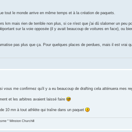
 que tout le monde arrive en même temps et à la création de paquets.
ers km mais rien de terrible non plus, si ce n'est que j'ai dû slalomer un peu p
portant sur la voie opposée (il y avait beaucoup de voitures en face), ou bien
umatise pas plus que ça. Pour quelques places de perdues, mais il est vrai qu
is si vous me confirmez qu'il y a eu beaucoup de drafting cela atténuera mes r
ment et les arbitres avaient laissé faire
 de 10 mn à tout athlète qui traîne dans un paquet
asme " Winston Churchill