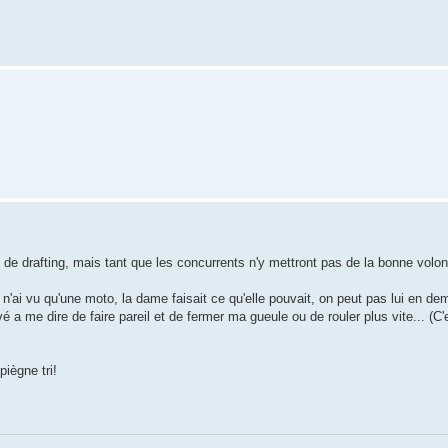
de drafting, mais tant que les concurrents n'y mettront pas de la bonne volon
e n'ai vu qu'une moto, la dame faisait ce qu'elle pouvait, on peut pas lui en de
a me dire de faire pareil et de fermer ma gueule ou de rouler plus vite... (C'e
piègne tri!