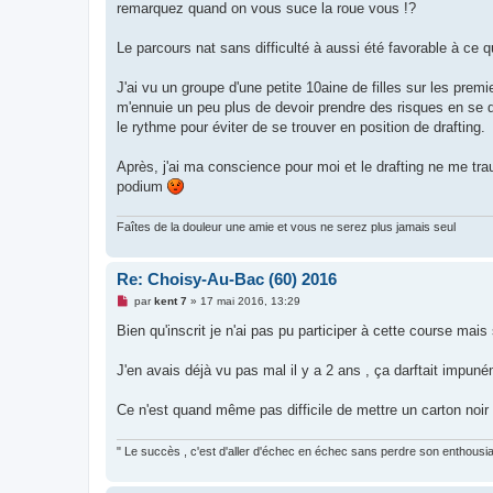
remarquez quand on vous suce la roue vous !?
a
g
e
Le parcours nat sans difficulté à aussi été favorable à ce
n
o
n
J'ai vu un groupe d'une petite 10aine de filles sur les premi
l
u
m'ennuie un peu plus de devoir prendre des risques en se dé
le rythme pour éviter de se trouver en position de drafting.
Après, j'ai ma conscience pour moi et le drafting ne me tra
podium
Faîtes de la douleur une amie et vous ne serez plus jamais seul
Re: Choisy-Au-Bac (60) 2016
M
par
kent 7
»
17 mai 2016, 13:29
e
s
Bien qu'inscrit je n'ai pas pu participer à cette course ma
s
a
g
J'en avais déjà vu pas mal il y a 2 ans , ça darftait impuné
e
n
o
Ce n'est quand même pas difficile de mettre un carton noir
n
l
u
" Le succès , c'est d'aller d'échec en échec sans perdre son enthousi