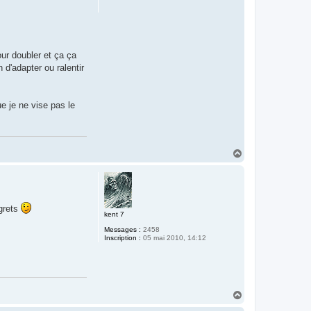
our doubler et ça ça
 d'adapter ou ralentir
e je ne vise pas le
H
a
u
t
egrets
kent 7
Messages :
2458
Inscription :
05 mai 2010, 14:12
H
a