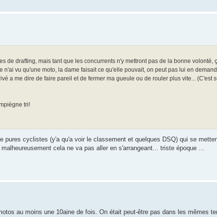
 de drafting, mais tant que les concurrents n'y mettront pas de la bonne volonté, 
(je n'ai vu qu'une moto, la dame faisait ce qu'elle pouvait, on peut pas lui en demande
 a me dire de faire pareil et de fermer ma gueule ou de rouler plus vite... (C'est s
ompiègne tri!
e pures cyclistes (y'a qu'a voir le classement et quelques DSQ) qui se mettent 
s malheureusement cela ne va pas aller en s'arrangeant... triste époque ...
des motos au moins une 10aine de fois. On était peut-être pas dans les mêmes 