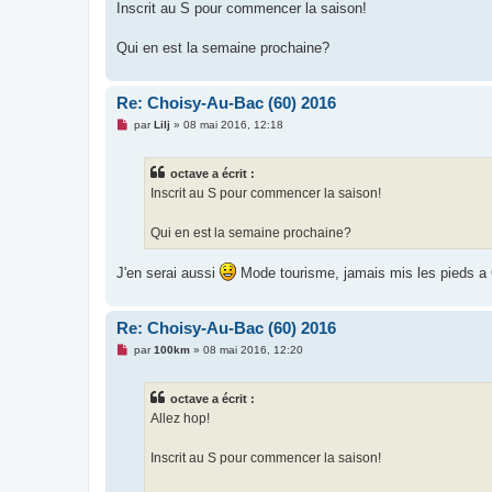
g
Inscrit au S pour commencer la saison!
e
n
o
Qui en est la semaine prochaine?
n
l
u
Re: Choisy-Au-Bac (60) 2016
M
par
Lilj
»
08 mai 2016, 12:18
e
s
s
octave a écrit :
a
g
Inscrit au S pour commencer la saison!
e
n
o
Qui en est la semaine prochaine?
n
l
u
J'en serai aussi
Mode tourisme, jamais mis les pieds a 
Re: Choisy-Au-Bac (60) 2016
M
par
100km
»
08 mai 2016, 12:20
e
s
s
octave a écrit :
a
g
Allez hop!
e
n
o
Inscrit au S pour commencer la saison!
n
l