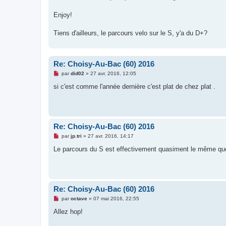
Enjoy!
Tiens d'ailleurs, le parcours velo sur le S, y'a du D+?
Re: Choisy-Au-Bac (60) 2016
M
par
did02
»
27 avr. 2016, 12:05
e
s
si c'est comme l'année dernière c'est plat de chez plat .
s
a
g
e
n
o
Re: Choisy-Au-Bac (60) 2016
n
l
M
par
jp.tri
»
27 avr. 2016, 14:17
u
e
s
Le parcours du S est effectivement quasiment le même que ce
s
a
g
e
n
o
Re: Choisy-Au-Bac (60) 2016
n
l
M
par
octave
»
07 mai 2016, 22:55
u
e
s
Allez hop!
s
a