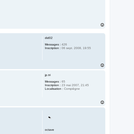
H
a
u
t
did02
Messages :
426
Inscription :
06 sept. 2008, 19:55
H
a
u
jp.tri
t
Messages :
65
Inscription :
23 mai 2007, 21:45
Localisation :
Compiègne
H
a
u
t
octave