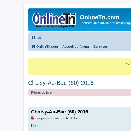
OnlineTri.com
Le forum du triathlon & duathlon dep
FAQ
OnlineTri.com
Accueil du forum
Epreuves
⚠️
I
Choisy-Au-Bac (60) 2016
Règles du forum
Choisy-Au-Bac (60) 2016
M
par
jp.tri
»
26 avr. 2016, 08:07
e
s
Hello,
s