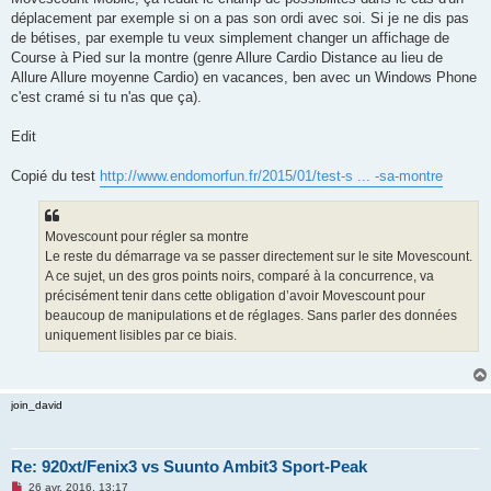
a
g
déplacement par exemple si on a pas son ordi avec soi. Si je ne dis pas
e
de bétises, par exemple tu veux simplement changer un affichage de
n
o
Course à Pied sur la montre (genre Allure Cardio Distance au lieu de
n
Allure Allure moyenne Cardio) en vacances, ben avec un Windows Phone
l
u
c'est cramé si tu n'as que ça).
Edit
Copié du test
http://www.endomorfun.fr/2015/01/test-s ... -sa-montre
Movescount pour régler sa montre
Le reste du démarrage va se passer directement sur le site Movescount.
A ce sujet, un des gros points noirs, comparé à la concurrence, va
précisément tenir dans cette obligation d’avoir Movescount pour
beaucoup de manipulations et de réglages. Sans parler des données
uniquement lisibles par ce biais.
join_david
Re: 920xt/Fenix3 vs Suunto Ambit3 Sport-Peak
M
26 avr. 2016, 13:17