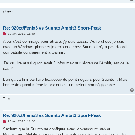
jat.gab
Re: 920xt/Fenix3 vs Suunto Ambit3 Sport-Peak
M
26 avr. 2016, 11:40
e
s
A oui c'est dommage pour Strava, j'y suis aussi... Autre chose je suis
s
avec un Windows phone et je crois que chez Suunto il n'y a pas d'appli
a
g
compatible contrairement à Garmin...
e
n
o
J'ai cru lire aussi qu'on avait 3 infos max sur l'écran de l'Ambit, est ce le
n
cas ?
l
u
Bon ça va finir par faire beaucoup de point négatifs pour Suunto... Mais
bon reste quand même le prix qui est un facteur non négligeable...
Tung
Re: 920xt/Fenix3 vs Suunto Ambit3 Sport-Peak
M
26 avr. 2016, 12:08
e
s
Sachant que la Suunto se configure avec Movescount web ou
s
Movescount Mobile, ça reduit le champ de possibilités dans le cas d'un