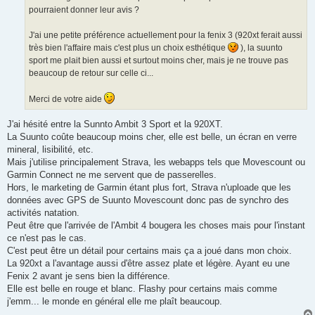
pourraient donner leur avis ?
J'ai une petite préférence actuellement pour la fenix 3 (920xt ferait aussi
très bien l'affaire mais c'est plus un choix esthétique
), la suunto
sport me plait bien aussi et surtout moins cher, mais je ne trouve pas
beaucoup de retour sur celle ci...
Merci de votre aide
J'ai hésité entre la Sunnto Ambit 3 Sport et la 920XT.
La Suunto coûte beaucoup moins cher, elle est belle, un écran en verre
mineral, lisibilité, etc.
Mais j'utilise principalement Strava, les webapps tels que Movescount ou
Garmin Connect ne me servent que de passerelles.
Hors, le marketing de Garmin étant plus fort, Strava n'uploade que les
données avec GPS de Suunto Movescount donc pas de synchro des
activités natation.
Peut être que l'arrivée de l'Ambit 4 bougera les choses mais pour l'instant
ce n'est pas le cas.
C'est peut être un détail pour certains mais ça a joué dans mon choix.
La 920xt a l'avantage aussi d'être assez plate et légère. Ayant eu une
Fenix 2 avant je sens bien la différence.
Elle est belle en rouge et blanc. Flashy pour certains mais comme
j'emm... le monde en général elle me plaît beaucoup.