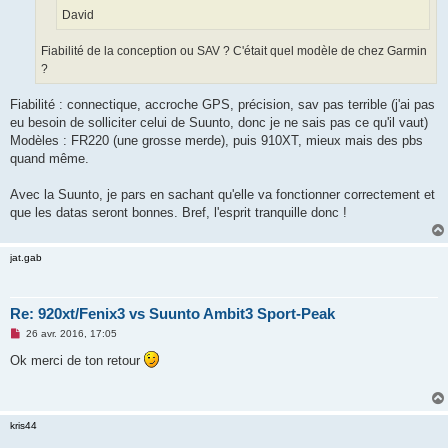
David
Fiabilité de la conception ou SAV ? C'était quel modèle de chez Garmin
?
Fiabilité : connectique, accroche GPS, précision, sav pas terrible (j'ai pas
eu besoin de solliciter celui de Suunto, donc je ne sais pas ce qu'il vaut)
Modèles : FR220 (une grosse merde), puis 910XT, mieux mais des pbs
quand même.
Avec la Suunto, je pars en sachant qu'elle va fonctionner correctement et
que les datas seront bonnes. Bref, l'esprit tranquille donc !
jat.gab
Re: 920xt/Fenix3 vs Suunto Ambit3 Sport-Peak
M
26 avr. 2016, 17:05
e
s
Ok merci de ton retour
s
a
g
e
n
kris44
o
n