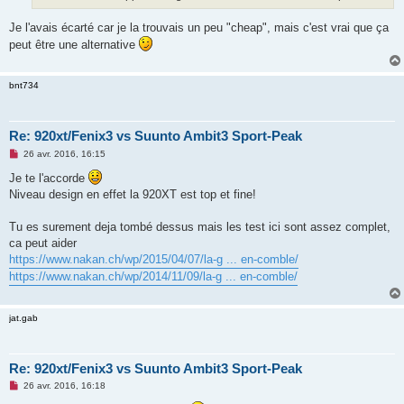
Je l'avais écarté car je la trouvais un peu "cheap", mais c'est vrai que ça
peut être une alternative
bnt734
Re: 920xt/Fenix3 vs Suunto Ambit3 Sport-Peak
M
26 avr. 2016, 16:15
e
s
Je te l'accorde
s
Niveau design en effet la 920XT est top et fine!
a
g
e
Tu es surement deja tombé dessus mais les test ici sont assez complet,
n
o
ca peut aider
n
https://www.nakan.ch/wp/2015/04/07/la-g ... en-comble/
l
u
https://www.nakan.ch/wp/2014/11/09/la-g ... en-comble/
jat.gab
Re: 920xt/Fenix3 vs Suunto Ambit3 Sport-Peak
M
26 avr. 2016, 16:18
e