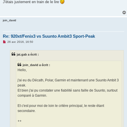
s
J'étais justement en train de le lire
s
a
g
e
n
join_david
o
n
l
u
Re: 920xt/Fenix3 vs Suunto Ambit3 Sport-Peak
M
26 avr. 2016, 16:50
e
s
s
jat.gab a écrit :
a
g
e
join_david a écrit :
n
o
Hello,
n
l
u
j'ai eu du Décath, Polar, Garmin et maintenant une Suunto Ambit 3
peak.
Et bien j'ai pu constater une fiabilité sans faille de Suunto, surtout
comparé à Garmin.
Et c'est pour moi de loin le critère principal, le reste étant
secondaire.
++