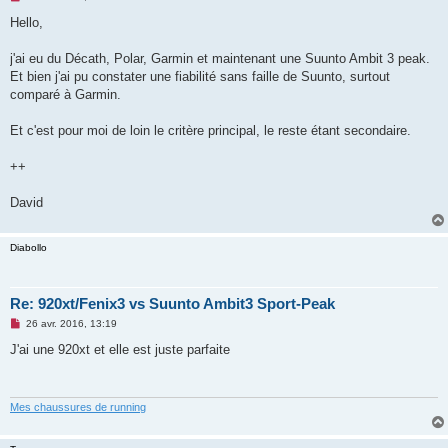
e
s
Hello,
s
a
g
j'ai eu du Décath, Polar, Garmin et maintenant une Suunto Ambit 3 peak.
e
Et bien j'ai pu constater une fiabilité sans faille de Suunto, surtout
n
o
comparé à Garmin.
n
l
u
Et c'est pour moi de loin le critère principal, le reste étant secondaire.
++
David
Diabollo
Re: 920xt/Fenix3 vs Suunto Ambit3 Sport-Peak
M
26 avr. 2016, 13:19
e
s
J'ai une 920xt et elle est juste parfaite
s
a
g
e
n
Mes chaussures de running
o
n
l