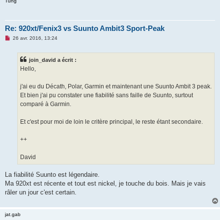
Tung
u
Re: 920xt/Fenix3 vs Suunto Ambit3 Sport-Peak
M
26 avr. 2016, 13:24
e
s
s
join_david a écrit :
a
g
Hello,
e
n
o
j'ai eu du Décath, Polar, Garmin et maintenant une Suunto Ambit 3 peak.
n
Et bien j'ai pu constater une fiabilité sans faille de Suunto, surtout
l
u
comparé à Garmin.
Et c'est pour moi de loin le critère principal, le reste étant secondaire.
++
David
La fiabilité Suunto est légendaire.
Ma 920xt est récente et tout est nickel, je touche du bois. Mais je vais
râler un jour c'est certain.
jat.gab