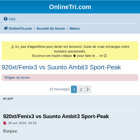
OnlineTri.com
FAQ
OnlineTri.com
Accueil du forum
Matos
⚠️
Ici, pas d'algorithme pour dicter tes lectures! Juste de vrais échanges entre
humains passionnés.
Excerce ton esprit critique 🧠 pour faire le ... tri 😉.
920xt/Fenix3 vs Suunto Ambit3 Sport-Peak
Règles du forum
1
2
Suivant
23 messages
jat.gab
920xt/Fenix3 vs Suunto Ambit3 Sport-Peak
M
26 avr. 2016, 10:16
e
s
Bonjour,
s
a