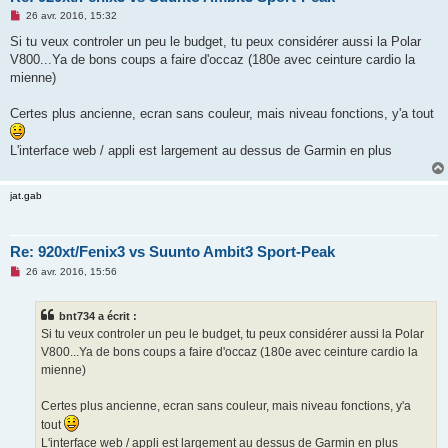
M
26 avr. 2016, 15:32
e
s
Si tu veux controler un peu le budget, tu peux considérer aussi la Polar
s
V800...Ya de bons coups a faire d'occaz (180e avec ceinture cardio la
a
g
mienne)
e
n
o
Certes plus ancienne, ecran sans couleur, mais niveau fonctions, y'a tout
n
l
u
L'interface web / appli est largement au dessus de Garmin en plus
jat.gab
Re: 920xt/Fenix3 vs Suunto Ambit3 Sport-Peak
M
26 avr. 2016, 15:56
e
s
s
bnt734 a écrit :
a
g
Si tu veux controler un peu le budget, tu peux considérer aussi la Polar
e
V800...Ya de bons coups a faire d'occaz (180e avec ceinture cardio la
n
o
mienne)
n
l
u
Certes plus ancienne, ecran sans couleur, mais niveau fonctions, y'a
tout
L'interface web / appli est largement au dessus de Garmin en plus