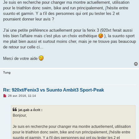
g
Je suis en recherche pour changer ma montre actuellement, utilisation
e
pour le triathlon donc swim, bike and run principalement, j'hésite entre
n
o
suunto et garmin. Y a t'il des personnes qui ont pu tester les 2 et
n
pourraient donner leur avis ?
l
u
J'ai une petite préférence actuellement pour la fenix 3 (920xt ferait aussi
très bien l'affaire mais c'est plus un choix esthétique
), la suunto sport
me plait bien aussi et surtout moins cher, mais je ne trouve pas beaucoup
de retour sur celle ci...
Merci de votre aide
Tung
Re: 920xt/Fenix3 vs Suunto Ambit3 Sport-Peak
M
26 avr. 2016, 11:14
e
s
s
jat.gab a écrit :
a
g
Bonjour,
e
n
o
Je suis en recherche pour changer ma montre actuellement, utilisation
n
pour le triathlon donc swim, bike and run principalement, j'hésite entre
l
u
suunto et garmin. Y a t'il des personnes qui ont pu tester les 2 et