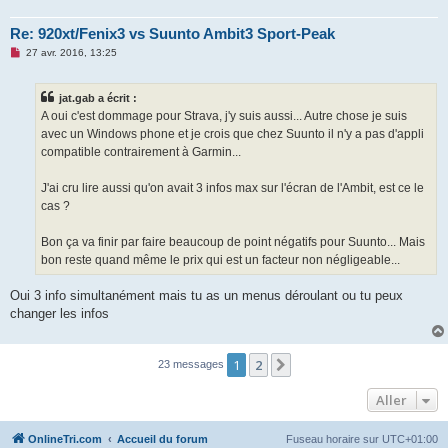
l
u
Re: 920xt/Fenix3 vs Suunto Ambit3 Sport-Peak
M
27 avr. 2016, 13:25
e
s
s
jat.gab a écrit :
a
g
A oui c'est dommage pour Strava, j'y suis aussi... Autre chose je suis
e
avec un Windows phone et je crois que chez Suunto il n'y a pas d'appli
n
o
compatible contrairement à Garmin...
n
l
u
J'ai cru lire aussi qu'on avait 3 infos max sur l'écran de l'Ambit, est ce le
cas ?
Bon ça va finir par faire beaucoup de point négatifs pour Suunto... Mais
bon reste quand même le prix qui est un facteur non négligeable...
Oui 3 info simultanément mais tu as un menus déroulant ou tu peux
changer les infos
1
2
Suivant
23 messages
Aller
OnlineTri.com
Accueil du forum
Fuseau horaire sur
UTC+01:00