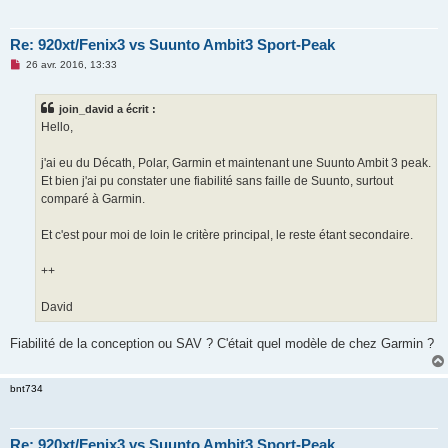
Re: 920xt/Fenix3 vs Suunto Ambit3 Sport-Peak
M
26 avr. 2016, 13:33
e
s
s
join_david a écrit :
a
g
Hello,
e
n
o
j'ai eu du Décath, Polar, Garmin et maintenant une Suunto Ambit 3 peak.
n
Et bien j'ai pu constater une fiabilité sans faille de Suunto, surtout
l
u
comparé à Garmin.
Et c'est pour moi de loin le critère principal, le reste étant secondaire.
++
David
Fiabilité de la conception ou SAV ? C'était quel modèle de chez Garmin ?
bnt734
Re: 920xt/Fenix3 vs Suunto Ambit3 Sport-Peak