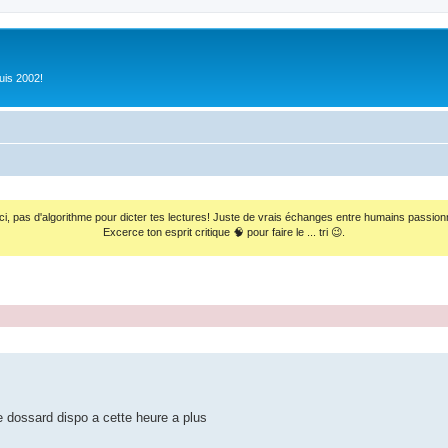
uis 2002!
ci, pas d'algorithme pour dicter tes lectures! Juste de vrais échanges entre humains passion
Excerce ton esprit critique 🧠 pour faire le ... tri 😉.
e dossard dispo a cette heure a plus