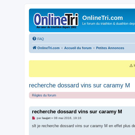
OnlineTri.com
Le forum du triathlon & duathlon dep
FAQ
OnlineTri.com
Accueil du forum
Petites Annonces
⚠️
I
recherche dossard vins sur caramy M
Règles du forum
recherche dossard vins sur caramy M
M
par
laujet
»
08 mai 2016, 19:16
e
s
slt je recherche dossard vins sur caramy M en effet plus d
s
a