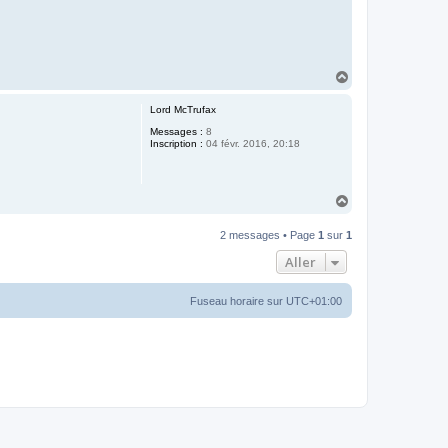
H
a
u
Lord McTrufax
t
Messages :
8
Inscription :
04 févr. 2016, 20:18
H
a
u
2 messages • Page
1
sur
1
t
Aller
Fuseau horaire sur
UTC+01:00