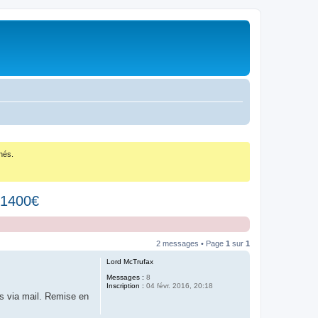
nés.
 1400€
2 messages • Page
1
sur
1
Lord McTrufax
Messages :
8
Inscription :
04 févr. 2016, 20:18
les via mail. Remise en