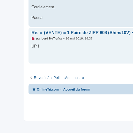
g
e
Cordialement.
n
o
n
Pascal
l
u
Re: =-(VENTE)-= 1 Paire de ZIPP 808 (Shim/10V) 
M
par
Lord McTrufax
»
16 mai 2016, 19:37
e
s
UP !
s
a
g
e
n
o
n
l
u
Revenir à « Petites Annonces »
OnlineTri.com
Accueil du forum