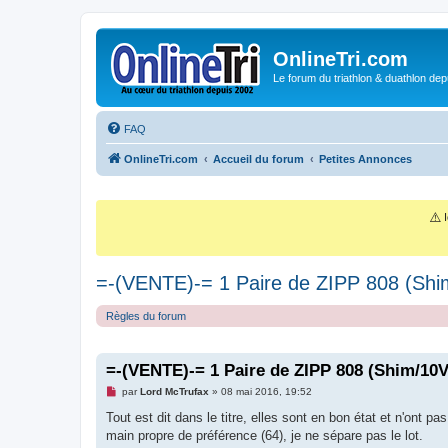
OnlineTri.com
Le forum du triathlon & duathlon dep
FAQ
OnlineTri.com
Accueil du forum
Petites Annonces
⚠️
I
=-(VENTE)-= 1 Paire de ZIPP 808 (Shim
Règles du forum
=-(VENTE)-= 1 Paire de ZIPP 808 (Shim/10V
M
par
Lord McTrufax
»
08 mai 2016, 19:52
e
s
Tout est dit dans le titre, elles sont en bon état et n'ont 
s
main propre de préférence (64), je ne sépare pas le lot.
a