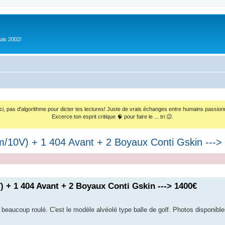
uis 2002!
ci, pas d'algorithme pour dicter tes lectures! Juste de vrais échanges entre humains passion
Excerce ton esprit critique 🧠 pour faire le ... tri 😉.
/10V) + 1 404 Avant + 2 Boyaux Conti Gskin --->
) + 1 404 Avant + 2 Boyaux Conti Gskin ---> 1400€
pas beaucoup roulé. C'est le modèle alvéolé type balle de golf. Photos disponib