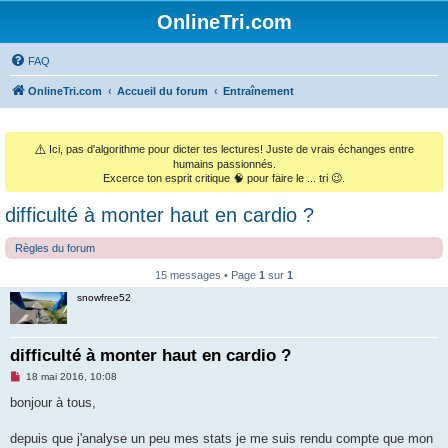
OnlineTri.com
FAQ
OnlineTri.com
Accueil du forum
Entraînement
⚠️
Ici, pas d'algorithme pour dicter tes lectures! Juste de vrais échanges entre
humains passionnés.
Excerce ton esprit critique 🧠 pour faire le ... tri 😉.
difficulté à monter haut en cardio ?
Règles du forum
15 messages • Page
1
sur
1
snowfree52
difficulté à monter haut en cardio ?
M
18 mai 2016, 10:08
e
s
bonjour à tous,
s
a
g
depuis que j'analyse un peu mes stats je me suis rendu compte que mon
e