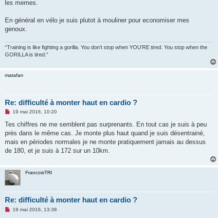
u
les memes.
En général en vélo je suis plutot à mouliner pour economiser mes
genoux.
“Training is like fighting a gorilla. You don’t stop when YOU’RE tired. You stop when the
GORILLA is tired.”
matafan
Re: difficulté à monter haut en cardio ?
M
19 mai 2016, 10:20
e
s
Tes chiffres ne me semblent pas surprenants. En tout cas je suis à peu
s
près dans le même cas. Je monte plus haut quand je suis désentrainé,
a
g
mais en périodes normales je ne monte pratiquement jamais au dessus
e
de 180, et je suis à 172 sur un 10km.
n
o
n
l
FrancoisTRI
u
Re: difficulté à monter haut en cardio ?
M
19 mai 2016, 13:38
e