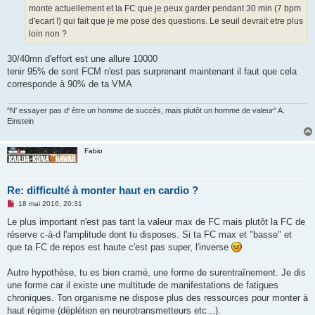
e
monte actuellement et la FC que je peux garder pendant 30 min (7 bpm
n
o
d'ecart !) qui fait que je me pose des questions. Le seuil devrait etre plus
n
loin non ?
l
u
30/40mn d'effort est une allure 10000
tenir 95% de sont FCM n'est pas surprenant maintenant il faut que cela
corresponde à 90% de ta VMA
"N' essayer pas d' être un homme de succès, mais plutôt un homme de valeur" A.
Einstein
Fabio
Re: difficulté à monter haut en cardio ?
M
18 mai 2016, 20:31
e
s
Le plus important n'est pas tant la valeur max de FC mais plutôt la FC de
s
réserve c-à-d l'amplitude dont tu disposes. Si ta FC max et "basse" et
a
g
que ta FC de repos est haute c'est pas super, l'inverse
e
n
o
Autre hypothèse, tu es bien cramé, une forme de surentraînement. Je dis
n
une forme car il existe une multitude de manifestations de fatigues
l
u
chroniques. Ton organisme ne dispose plus des ressources pour monter à
haut régime (déplétion en neurotransmetteurs etc...).