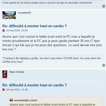
C'est quand on se rend compte qu'on a qu'une vie que la seconde commence!
snowfree52
Re: difficulté à monter haut en cardio ?
M
18 mai 2016, 13:56
e
s
disons que c'est surtout le faible écart entre la FC max a laquelle je
s
monte actuellement et la FC que je peux garder pendant 30 min (7 bpm
a
g
d'ecart !) qui fait que je me pose des questions. Le seuil devrait etre plus
e
loin non ?
n
o
n
“Training is like fighting a gorilla. You don’t stop when YOU’RE tired. You stop when the
l
u
GORILLA is tired.”
Hypo-Crampe
Re: difficulté à monter haut en cardio ?
M
18 mai 2016, 14:18
e
s
s
snowfree52 a écrit :
a
g
disons que c'est surtout le faible écart entre la FC max a laquelle je