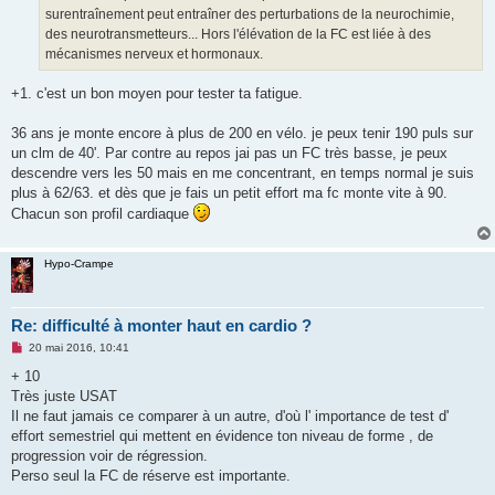
e
surentraînement peut entraîner des perturbations de la neurochimie,
n
o
des neurotransmetteurs... Hors l'élévation de la FC est liée à des
n
mécanismes nerveux et hormonaux.
l
u
+1. c'est un bon moyen pour tester ta fatigue.
36 ans je monte encore à plus de 200 en vélo. je peux tenir 190 puls sur
un clm de 40'. Par contre au repos jai pas un FC très basse, je peux
descendre vers les 50 mais en me concentrant, en temps normal je suis
plus à 62/63. et dès que je fais un petit effort ma fc monte vite à 90.
Chacun son profil cardiaque
Hypo-Crampe
Re: difficulté à monter haut en cardio ?
M
20 mai 2016, 10:41
e
s
+ 10
s
Très juste USAT
a
g
Il ne faut jamais ce comparer à un autre, d'où l' importance de test d'
e
effort semestriel qui mettent en évidence ton niveau de forme , de
n
o
progression voir de régression.
n
Perso seul la FC de réserve est importante.
l
u