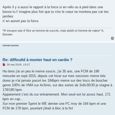
Après il y a aussi le rapport à la force si en vélo ou à pied dans une
bosse tu t' imagine plus fort que tu n'es le cœur ne montera pas car tes
jambes
n' en auront pas la force.
"N' essayer pas d' être un homme de succès, mais plutôt un homme de valeur" A.
Einstein
runner-runner
Re: difficulté à monter haut en cardio ?
M
18 mai 2016, 13:27
e
s
Ha tiens j'ai un peu le meme soucis, j'ai 35 ans, une FCM de 198
s
mesurée en sept 2015, depuis cet hiver sur mes sessions meme très
a
g
dures je n'ai jamais passé les 184bpm meme sur des trucs de boucher
e
genre 100% de VMA sur 4x3min, sur des series de 3x8x30/30 je stagne à
n
o
178/180 bpm.
n
Apparement c'est du sur entrainement. Mon seuil est lui assez haut, 171
l
u
bpm en cap...
Sur mon premier Sprint le WE dernier une FC moy de 164 bpm et une
FCM de 178 bpm, pourtant j'était à bloc à la fin!