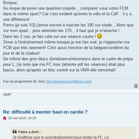
s
Bonjour,
s
Au risque de poser une question stupide... comparez vous votre FCM
a
g
dans le même sport? Car c'est evident qu'entre le vélo et la CàP... il y a
e
une différence!
n
o
Perso (je suis V3) j'arrive encore à toucher les 180 sur stade... Alors que
n
sur mon spad... pour atteindre les 170... il faut que je m'arrache !
l
u
Dans les 2 cas, je fais cela sur une séance courte !
Sinon à l'entraînement même lorsque je me fais mal, je n'approche ma
FCM que très rarement! C'est aussi fonction de la fatigue/condition du
jour et de la chaleur!
De même des gros blocs d'endurance/résistance dans le cadre de prépa
pour L, j'ai noté que ma FC max (atteinte pdt les séances) était plus
basse, alors qu'après un bloc centré sur la VMA elle remontait!
Fan du programme de Jens
http://www.jensvoigtfacts.com/
USAT
Re: difficulté à monter haut en cardio ?
M
19 mai 2016, 19:25
e
s
s
Fabio a écrit :
a
g
Je réaffirme que le surentraînement peux brider ta FC. Le