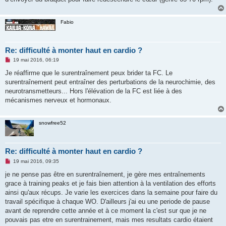
Fabio
Re: difficulté à monter haut en cardio ?
M
19 mai 2016, 06:19
e
s
Je réaffirme que le surentraînement peux brider ta FC. Le
s
surentraînement peut entraîner des perturbations de la neurochimie, des
a
g
neurotransmetteurs... Hors l'élévation de la FC est liée à des
e
mécanismes nerveux et hormonaux.
n
o
n
l
snowfree52
u
Re: difficulté à monter haut en cardio ?
M
19 mai 2016, 09:35
e
s
je ne pense pas être en surentraînement, je gère mes entraînements
s
grace à training peaks et je fais bien attention à la ventilation des efforts
a
g
ainsi qu'aux récups. Je varie les exercices dans la semaine pour faire du
e
travail spécifique à chaque WO. D'ailleurs j'ai eu une periode de pause
n
o
avant de reprendre cette année et à ce moment la c'est sur que je ne
n
pouvais pas etre en surentrainement, mais mes resultats cardio étaient
l