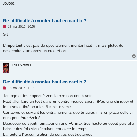
u
JOJO02
Re: difficulté à monter haut en cardio ?
M
18 mai 2016, 10:56
e
s
Slt
s
a
g
L'important c'est pas de spécialement monter haut ... mais plutôt de
e
descendre vitre après un gros effort
n
o
n
l
Hypo-Crampe
u
Re: difficulté à monter haut en cardio ?
M
18 mai 2016, 11:09
e
s
Ton age et tes capacité ventilatoire non rien à voir.
s
Faut aller faire un test dans un centre médico-sportif (Pas une clinique) et
a
g
là tu seras fixé pour les 6 mois à venir.
e
Car après et suivant les entraînements que tu auras mis en place celle-ci
n
o
aura peut-être évolué.
n
Beaucoup de sportif amateur on une FC max très haute au début puis elle
l
u
baisse des fois significativement avec le temps.
La faute à l' accumulation de sorties déstructurées.