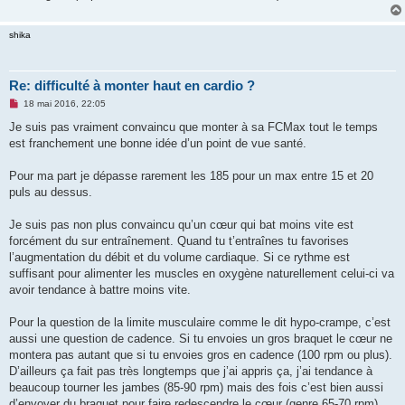
shika
Re: difficulté à monter haut en cardio ?
M
18 mai 2016, 22:05
e
s
Je suis pas vraiment convaincu que monter à sa FCMax tout le temps
s
est franchement une bonne idée d’un point de vue santé.
a
g
e
Pour ma part je dépasse rarement les 185 pour un max entre 15 et 20
n
o
puls au dessus.
n
l
u
Je suis pas non plus convaincu qu’un cœur qui bat moins vite est
forcément du sur entraînement. Quand tu t’entraînes tu favorises
l’augmentation du débit et du volume cardiaque. Si ce rythme est
suffisant pour alimenter les muscles en oxygène naturellement celui-ci va
avoir tendance à battre moins vite.
Pour la question de la limite musculaire comme le dit hypo-crampe, c’est
aussi une question de cadence. Si tu envoies un gros braquet le cœur ne
montera pas autant que si tu envoies gros en cadence (100 rpm ou plus).
D’ailleurs ça fait pas très longtemps que j’ai appris ça, j’ai tendance à
beaucoup tourner les jambes (85-90 rpm) mais des fois c’est bien aussi
d’envoyer du braquet pour faire redescendre le cœur (genre 65-70 rpm).