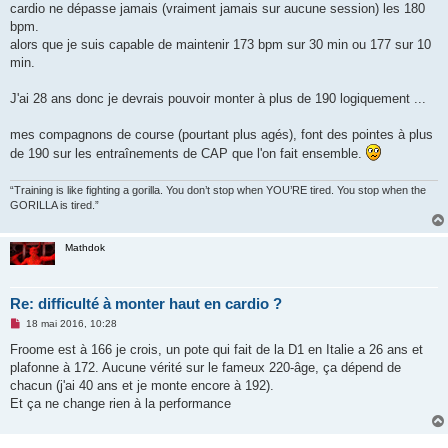
cardio ne dépasse jamais (vraiment jamais sur aucune session) les 180
n
o
bpm.
n
alors que je suis capable de maintenir 173 bpm sur 30 min ou 177 sur 10
l
u
min.
J'ai 28 ans donc je devrais pouvoir monter à plus de 190 logiquement ...
mes compagnons de course (pourtant plus agés), font des pointes à plus
de 190 sur les entraînements de CAP que l'on fait ensemble.
“Training is like fighting a gorilla. You don’t stop when YOU’RE tired. You stop when the
GORILLA is tired.”
Mathdok
Re: difficulté à monter haut en cardio ?
M
18 mai 2016, 10:28
e
s
Froome est à 166 je crois, un pote qui fait de la D1 en Italie a 26 ans et
s
plafonne à 172. Aucune vérité sur le fameux 220-âge, ça dépend de
a
g
chacun (j'ai 40 ans et je monte encore à 192).
e
Et ça ne change rien à la performance
n
o
n
l