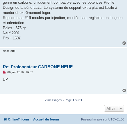
genre en carbone, uniquement compatible avec les potences Profile
n
o
Design de la série Lava. Le système de support extra plat est facile à
n
monter et extrêmement léger.
l
u
Repose-bras F19 moulés par injection, montés bas, réglables en longueur
et orientation
Poids : 375 gr
Neuf 290€
Prix : 150€
closetoIM
Re: Prolongateur CARBONE NEUF
M
06 juin 2016, 16:52
e
s
UP
s
a
g
e
n
o
2 messages • Page
1
sur
1
n
l
Aller
u
OnlineTri.com
Accueil du forum
Fuseau horaire sur
UTC+01:00