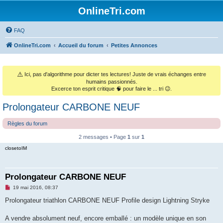
OnlineTri.com
FAQ
OnlineTri.com
Accueil du forum
Petites Annonces
⚠️
Ici, pas d'algorithme pour dicter tes lectures! Juste de vrais échanges entre
humains passionnés.
Excerce ton esprit critique 🧠 pour faire le ... tri 😉.
Prolongateur CARBONE NEUF
Règles du forum
2 messages • Page
1
sur
1
closetoIM
Prolongateur CARBONE NEUF
M
19 mai 2016, 08:37
e
s
Prolongateur triathlon CARBONE NEUF Profile design Lightning Stryke
s
a
g
A vendre absolument neuf, encore emballé : un modèle unique en son
e