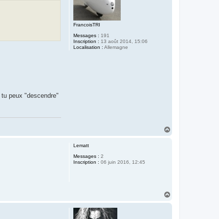
FrancoisTRI
Messages :
191
Inscription :
13 août 2014, 15:06
Localisation :
Allemagne
0 tu peux "descendre"
H
a
u
Lematt
t
Messages :
2
Inscription :
06 juin 2016, 12:45
H
a
u
t