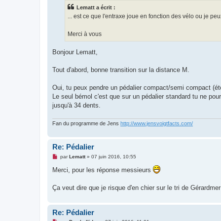
s
Lematt a écrit :
a
g
... est ce que l'entraxe joue en fonction des vélo ou je pe
e
n
o
Merci à vous
n
l
u
Bonjour Lematt,
Tout d'abord, bonne transition sur la distance M.
Oui, tu peux pendre un pédalier compact/semi compact (ét
Le seul bémol c'est que sur un pédalier standard tu ne pour
jusqu'à 34 dents.
Fan du programme de Jens
http://www.jensvoigtfacts.com/
Re: Pédalier
M
par
Lematt
»
07 juin 2016, 10:55
e
s
Merci, pour les réponse messieurs
s
a
g
Ça veut dire que je risque d'en chier sur le tri de Gérard
e
n
o
n
Re: Pédalier
l