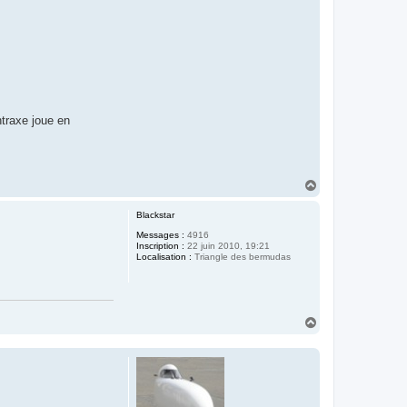
ntraxe joue en
H
a
u
Blackstar
t
Messages :
4916
Inscription :
22 juin 2010, 19:21
Localisation :
Triangle des bermudas
H
a
u
t