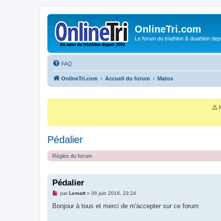
OnlineTri.com
Le forum du triathlon & duathlon dep
FAQ
OnlineTri.com
Accueil du forum
Matos
⚠️
I
Pédalier
Règles du forum
Pédalier
M
par
Lematt
»
06 juin 2016, 23:24
e
s
Bonjour à tous et merci de m'accepter sur ce forum
s
a