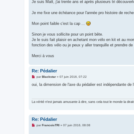
g
Je suis Matt, j'ai trente ans et après plusieurs tri découvert
e
n
o
Je me fixe une échéance pour l'année pro histoire de rec
n
l
u
Mon point faible c'est la cap ...
Sinon je vous sollicite pour un point bête.
Je le suis fait plaisir en achetant mon vélo en kit et au mo
fonction des vélo ou je peux y aller tranquille et prendre 
Merci à vous
Re: Pédalier
M
par
Blackstar
»
07 juin 2016, 07:22
e
s
oui, la dimension de l'axe du pédalier est indépendante de l
s
a
g
e
n
La vérité n'est jamais amusante à dire, sans cela tout le monde la dirait
o
n
l
u
Re: Pédalier
M
par
FrancoisTRI
»
07 juin 2016, 08:08
e
s