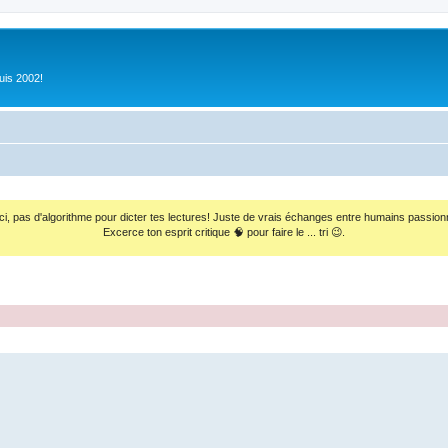
uis 2002!
ci, pas d'algorithme pour dicter tes lectures! Juste de vrais échanges entre humains passion
Excerce ton esprit critique 🧠 pour faire le ... tri 😉.