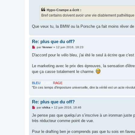
s
s
Hypo-Crampe a écrit :
a
g
Bref certains doivent avoir une vie diablement pathétique
e
n
o
Que veux tu, la BMW ou la Porsche ça fait moins rêver de 
n
l
u
Re: plus que du off?
M
par
Venner
»
12 juin 2016, 18:23
e
s
D'accord pour le vélo bleu, j'ai été le seul à écrire que c'e
s
a
g
Le marketing avec le prix des épreuves, la sensation d'êtr
e
que ça casse totalement le charme.
n
o
n
BLEU
BLANC
RAGE
l
u
"En ces temps d'imposture universelle, dire la vérité est un acte révolu
Re: plus que du off?
M
par
shika
»
12 juin 2016, 18:46
e
s
Je pense pas que quelqu’un s’inscrive à un ironman juste po
s
très réducteur comme point de vue.
a
g
e
Pour le drafting ben je comprends pas que tu sois en faveu
n