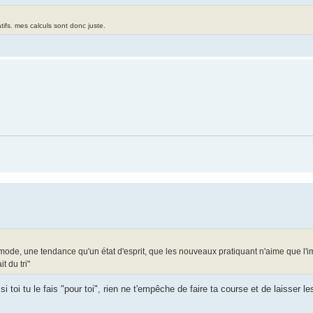
tifs. mes calculs sont donc juste.
ne mode, une tendance qu'un état d'esprit, que les nouveaux pratiquant n'aime que l'i
t du tri"
 toi tu le fais "pour toi", rien ne t'empêche de faire ta course et de laisser le