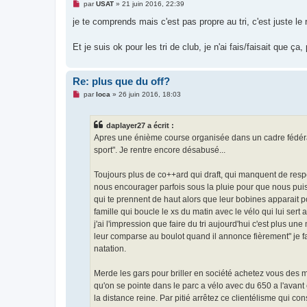
M
par
USAT
»
21 juin 2016, 22:39
e
s
je te comprends mais c'est pas propre au tri, c'est juste le
s
a
g
Et je suis ok pour les tri de club, je n'ai fais/faisait que ça
e
n
o
n
Re: plus que du off?
l
u
M
par
loca
»
26 juin 2016, 18:03
e
s
s
daplayer27 a écrit :
a
g
Apres une énième course organisée dans un cadre fédéral e
e
sport". Je rentre encore désabusé...
n
o
n
Toujours plus de co++ard qui draft, qui manquent de resp
l
u
nous encourager parfois sous la pluie pour que nous puiss
qui te prennent de haut alors que leur bobines apparait po
famille qui boucle le xs du matin avec le vélo qui lui sert
j'ai l'impression que faire du tri aujourd'hui c'est plus u
leur comparse au boulot quand il annonce fièrement" je fai
natation.
Merde les gars pour briller en société achetez vous des mo
qu'on se pointe dans le parc a vélo avec du 650 a l'avant
la distance reine. Par pitié arrêtez ce clientélisme qui co