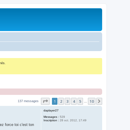
nés.
Page
1
sur
10
1
2
3
4
5
10
Suivant
137 messages
…
daplayer27
Messages :
529
Inscription :
28 oct. 2012, 17:49
z force toi c'est ton