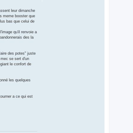
passent leur dimanche
"les meme booster que
plus bas que celui de
l'image qu'il renvoie a
 abandonnerais des la
aire des potes" juste
 mec se sert d'un
égiant le confort de
llonné les quelques
tourner a ce qui est