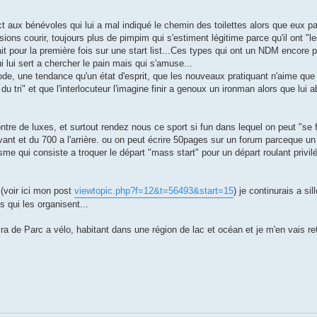
t aux bénévoles qui lui a mal indiqué le chemin des toilettes alors que eux 
ions courir, toujours plus de pimpim qui s'estiment légitime parce qu'il ont 
it pour la première fois sur une start list...Ces types qui ont un NDM encore 
i lui sert a chercher le pain mais qui s'amuse...
 mode, une tendance qu'un état d'esprit, que les nouveaux pratiquant n'aime que 
du tri" et que l'interlocuteur l'imagine finir a genoux un ironman alors que lui
tre de luxes, et surtout rendez nous ce sport si fun dans lequel on peut "se f
vant et du 700 a l'arrière. ou on peut écrire 50pages sur un forum parceque un
lisme qui consiste a troquer le départ "mass start" pour un départ roulant privil
(voir ici mon post
viewtopic.php?f=12&t=56493&start=15
) je continurais a si
s qui les organisent...
ra de Parc a vélo, habitant dans une région de lac et océan et je m'en vais re