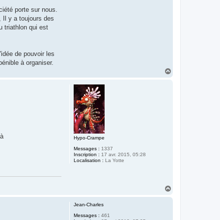
ociété porte sur nous.
 Il y a toujours des
 triathlon qui est
l'idée de pouvoir les
pénible à organiser.
H
a
u
t
 à
Hypo-Crampe
Messages :
1337
Inscription :
17 avr. 2015, 05:28
Localisation :
La Yotte
H
a
u
Jean-Charles
t
Messages :
461