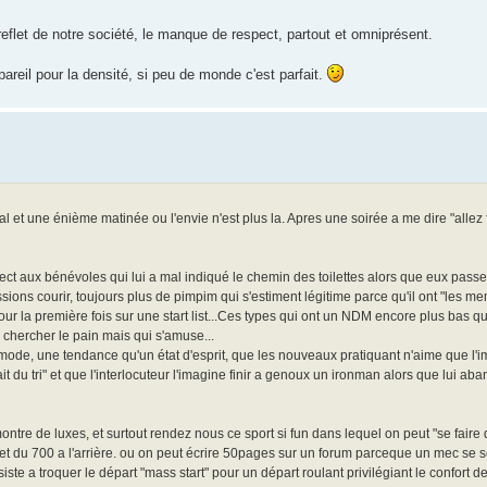
 reflet de notre société, le manque de respect, partout et omniprésent.
, pareil pour la densité, si peu de monde c'est parfait.
t une énième matinée ou l'envie n'est plus la. Apres une soirée a me dire "allez fo
ect aux bénévoles qui lui a mal indiqué le chemin des toilettes alors que eux pass
ions courir, toujours plus de pimpim qui s'estiment légitime parce qu'il ont "les m
ur la première fois sur une start list...Ces types qui ont un NDM encore plus bas q
 a chercher le pain mais qui s'amuse...
ne mode, une tendance qu'un état d'esprit, que les nouveaux pratiquant n'aime que l'i
t du tri" et que l'interlocuteur l'imagine finir a genoux un ironman alors que lui ab
ntre de luxes, et surtout rendez nous ce sport si fun dans lequel on peut "se faire 
 et du 700 a l'arrière. ou on peut écrire 50pages sur un forum parceque un mec se se
nsiste a troquer le départ "mass start" pour un départ roulant privilégiant le confort 