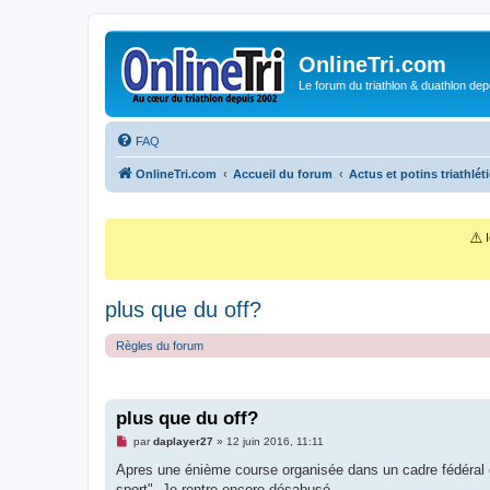
OnlineTri.com
Le forum du triathlon & duathlon dep
FAQ
OnlineTri.com
Accueil du forum
Actus et potins triathlét
⚠️
I
plus que du off?
Règles du forum
plus que du off?
M
par
daplayer27
»
12 juin 2016, 11:11
e
s
Apres une énième course organisée dans un cadre fédéral et 
s
sport". Je rentre encore désabusé...