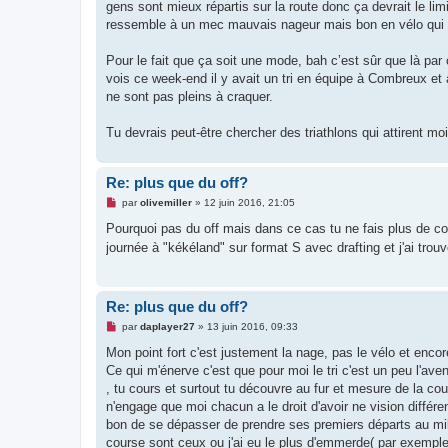
o
gens sont mieux répartis sur la route donc ça devrait le limi
n
ressemble à un mec mauvais nageur mais bon en vélo qui pe
l
u
Pour le fait que ça soit une mode, bah c’est sûr que là par 
vois ce week-end il y avait un tri en équipe à Combreux et
ne sont pas pleins à craquer.
Tu devrais peut-être chercher des triathlons qui attirent mo
Re: plus que du off?
M
par
olivemiller
»
12 juin 2016, 21:05
e
s
Pourquoi pas du off mais dans ce cas tu ne fais plus de com
s
journée à "kékéland" sur format S avec drafting et j'ai tro
a
g
e
n
o
Re: plus que du off?
n
l
M
par
daplayer27
»
13 juin 2016, 09:33
u
e
s
Mon point fort c'est justement la nage, pas le vélo et encor
s
Ce qui m'énerve c'est que pour moi le tri c'est un peu l'ave
a
g
, tu cours et surtout tu découvre au fur et mesure de la cou
e
n'engage que moi chacun a le droit d'avoir ne vision différent
n
o
bon de se dépasser de prendre ses premiers départs au mil
n
course sont ceux ou j'ai eu le plus d'emmerde( par exemple
l