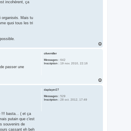
est incohérent, ça
ri organisés. Mais tu
me quoi tous les tri
possible.
H
a
u
olivemiller
t
Messages :
642
Inscription :
19 nov. 2010, 22:16
s de passer une
H
a
u
daplayer27
t
Messages :
529
Inscription :
28 oct. 2012, 17:49
!! basta... ( et ça
 mais putain que c'est
rs souvenirs de
rcours cassant eh beh