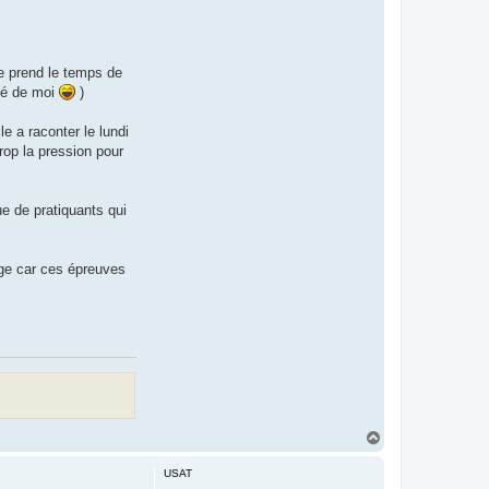
je prend le temps de
oté de moi
)
le a raconter le lundi
trop la pression pour
e de pratiquants qui
age car ces épreuves
H
a
u
USAT
t