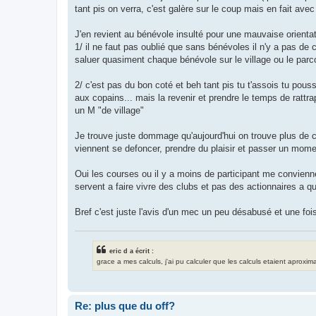
u
tant pis on verra, c'est galère sur le coup mais en fait avec 
J'en revient au bénévole insulté pour une mauvaise orientati
1/ il ne faut pas oublié que sans bénévoles il n'y a pas de
saluer quasiment chaque bénévole sur le village ou le parcou
2/ c'est pas du bon coté et beh tant pis tu t'assois tu pousse
aux copains... mais la revenir et prendre le temps de rattrap
un M "de village"
Je trouve juste dommage qu'aujourd'hui on trouve plus de c
viennent se defoncer, prendre du plaisir et passer un mom
Oui les courses ou il y a moins de participant me convienn
servent a faire vivre des clubs et pas des actionnaires a qu
Bref c'est juste l'avis d'un mec un peu désabusé et une foi
eric d a écrit :
grace a mes calculs, j'ai pu calculer que les calculs etaient aproxima
Re: plus que du off?