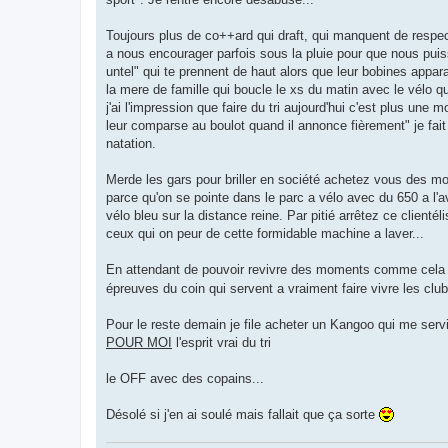
a
g
e
Toujours plus de co++ard qui draft, qui manquent de respec
n
o
a nous encourager parfois sous la pluie pour que nous puiss
n
untel" qui te prennent de haut alors que leur bobines appara
l
u
la mere de famille qui boucle le xs du matin avec le vélo qu
j'ai l'impression que faire du tri aujourd'hui c'est plus une
leur comparse au boulot quand il annonce fièrement" je fait 
natation.
Merde les gars pour briller en société achetez vous des mon
parce qu'on se pointe dans le parc a vélo avec du 650 a l'a
vélo bleu sur la distance reine. Par pitié arrêtez ce clienté
ceux qui on peur de cette formidable machine a laver...
En attendant de pouvoir revivre des moments comme cela 
épreuves du coin qui servent a vraiment faire vivre les club
Pour le reste demain je file acheter un Kangoo qui me servi
POUR MOI
l'esprit vrai du tri
le OFF avec des copains...
Désolé si j'en ai soulé mais fallait que ça sorte