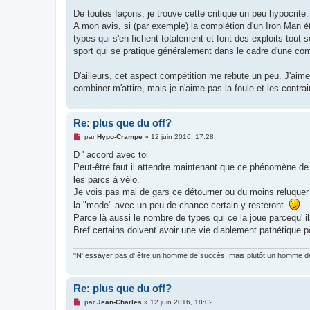
De toutes façons, je trouve cette critique un peu hypocrite. 
A mon avis, si (par exemple) la complétion d'un Iron Man éta
types qui s'en fichent totalement et font des exploits tout se
sport qui se pratique généralement dans le cadre d'une comp
D'ailleurs, cet aspect compétition me rebute un peu. J'aime b
combiner m'attire, mais je n'aime pas la foule et les contrai
Re: plus que du off?
M
par
Hypo-Crampe
»
12 juin 2016, 17:28
e
s
D ' accord avec toi
s
Peut-être faut il attendre maintenant que ce phénomène de
a
g
les parcs à vélo.
e
Je vois pas mal de gars ce détourner ou du moins reluque
n
o
la "mode" avec un peu de chance certain y resteront.
n
Parce là aussi le nombre de types qui ce la joue parcequ'
l
u
Bref certains doivent avoir une vie diablement pathétique p
"N' essayer pas d' être un homme de succès, mais plutôt un homme de 
Re: plus que du off?
M
par
Jean-Charles
»
12 juin 2016, 18:02
e