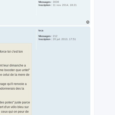
Messages :
3036
Inscription :
11 nov. 2014, 18:21
H
a
u
loca
t
Messages :
212
Inscription :
20 juil. 2013, 17:51
rce toi c'est ton
ent leur dimanche a
eme booster que untel"
ue celui de la mere de
mage qu'il renvoie a
andonnerais des la
des potes" juste parce
rt d'un vélo bleu sur
de ceux qui on peur de