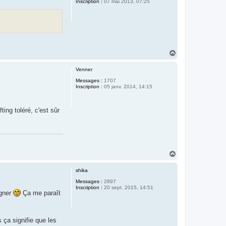
Inscription :
07 mai 2013, 07:25
H
a
u
Venner
t
Messages :
1707
Inscription :
05 janv. 2014, 14:15
ing toléré, c'est sûr
H
a
u
shika
t
Messages :
2897
Inscription :
20 sept. 2015, 14:51
igner
Ça me paraît
 ça signifie que les