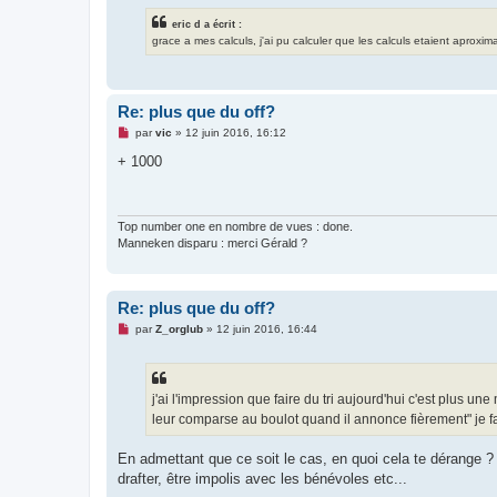
eric d a écrit :
grace a mes calculs, j'ai pu calculer que les calculs etaient aproxima
Re: plus que du off?
M
par
vic
»
12 juin 2016, 16:12
e
s
+ 1000
s
a
g
e
n
Top number one en nombre de vues : done.
o
Manneken disparu : merci Gérald ?
n
l
u
Re: plus que du off?
M
par
Z_orglub
»
12 juin 2016, 16:44
e
s
s
a
g
j'ai l'impression que faire du tri aujourd'hui c'est plus u
e
leur comparse au boulot quand il annonce fièrement" je fai
n
o
n
En admettant que ce soit le cas, en quoi cela te dérange ? si
l
u
drafter, être impolis avec les bénévoles etc...