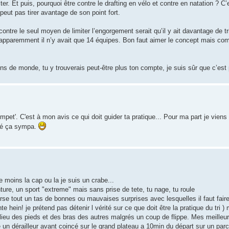
ter. Et puis, pourquoi être contre le drafting en vélo et contre en natation ? C’
ut pas tirer avantage de son point fort.
contre le seul moyen de limiter l’engorgement serait qu’il y ait davantage de t
 apparemment il n’y avait que 14 équipes. Bon faut aimer le concept mais com
ins de monde, tu y trouverais peut-être plus ton compte, je suis sûr que c’est 
pet'. C'est à mon avis ce qui doit guider ta pratique... Pour ma part je vien
uvé ça sympa.
e moins la cap ou la je suis un crabe...
nture, un sport "extreme" mais sans prise de tete, tu nage, tu roule
rse tout un tas de bonnes ou mauvaises surprises avec lesquelles il faut faire !
e hein! je prétend pas détenir l vérité sur ce que doit être la pratique du tri )
ieu des pieds et des bras des autres malgrés un coup de flippe. Mes meilleu
 un dérailleur avant coincé sur le grand plateau a 10min du départ sur un pa