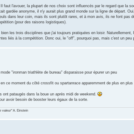
Il faut l'avouer, la plupart de nos choix sont influencés par le regard que la s
it gardée anonyme, il n'y aurait plus grand monde sur la ligne de départ. Oui,
uls dans leur coin, mais ils sont plutôt rares, et à mon avis, ils ne font pas du
étition (pour des raisons logistiques).
ien les trois disciplines que j'ai toujours pratiquées en loisir. Naturellement, 
ntes liés à la compétition. Donc oui, le "off", pourquoi pas, mais c'est un peu 
 mode "ironman triathlète de bureau" disparaisse pour épurer un peu
r en ce moment du côté crossfit ou spartanrace apparemment de plus en plus
 ils ont pataugés dans la boue un après midi de weekend.
our avoir besoin de booster leurs égaux de la sorte.
valeur" A. Einstein