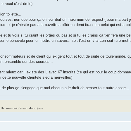
le recul c'est drole)
on toilette...
 courses, rien que pour ça on leur doit un maximum de respect ( pour ma part 
rs et je n'hésite pas a la buvette a offrir un demi tirasse a celui qui est a c
 et tu vois si tu craint les orties ou pas,et si tu les crains ça t'en fera une bel
er le bénévole pour lui mettre un savon... soit t'est un vrai con soit tu e met 
onsommateurs et de client qui exigent tout et tout de suite de toulemonde, qu
ent ensemble sur des courses...
ent mieux car il existe des L avec 67 inscrits (ce qui est pour le coup domm
i cette nouvelle clientèle sied a merveilles)
s de plus ça n'engage que moi chacun a le droit de penser tout autre chose...
tifs. mes calculs sont donc juste.