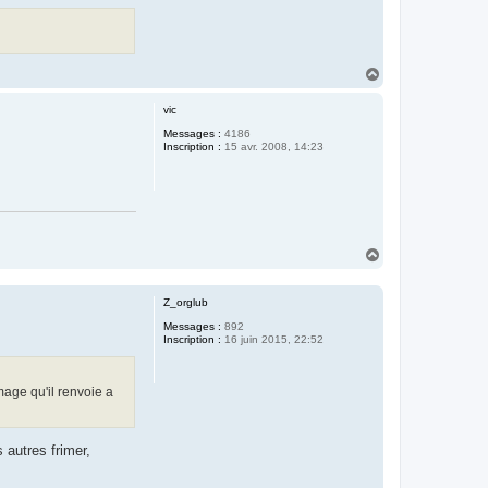
H
a
u
vic
t
Messages :
4186
Inscription :
15 avr. 2008, 14:23
H
a
u
t
Z_orglub
Messages :
892
Inscription :
16 juin 2015, 22:52
mage qu'il renvoie a
s autres frimer,