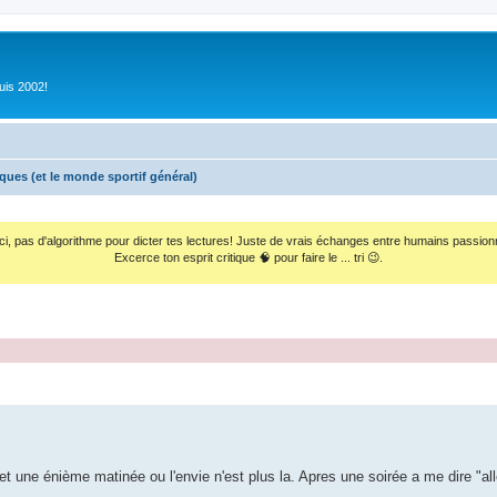
uis 2002!
iques (et le monde sportif général)
ci, pas d'algorithme pour dicter tes lectures! Juste de vrais échanges entre humains passion
Excerce ton esprit critique 🧠 pour faire le ... tri 😉.
une énième matinée ou l'envie n'est plus la. Apres une soirée a me dire "alle