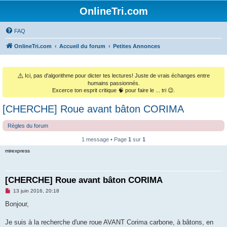
OnlineTri.com
FAQ
OnlineTri.com
Accueil du forum
Petites Annonces
⚠️
Ici, pas d'algorithme pour dicter tes lectures! Juste de vrais échanges entre
humains passionnés.
Excerce ton esprit critique 🧠 pour faire le ... tri 😉.
[CHERCHE] Roue avant bâton CORIMA
Règles du forum
1 message • Page
1
sur
1
mirexpress
[CHERCHE] Roue avant bâton CORIMA
M
13 juin 2016, 20:18
e
s
Bonjour,
s
a
g
Je suis à la recherche d'une roue AVANT Corima carbone, à bâtons, en
e