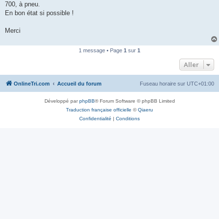
700, à pneu.
n
o
En bon état si possible !
n
l
u
Merci
1 message • Page
1
sur
1
Aller
OnlineTri.com
Accueil du forum
Fuseau horaire sur
UTC+01:00
Développé par
phpBB
® Forum Software © phpBB Limited
Traduction française officielle
©
Qiaeru
Confidentialité
|
Conditions