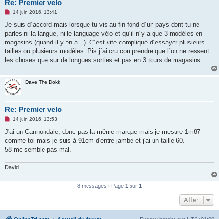
Re: Premier velo
M
14 juin 2016, 13:41
e
s
Je suis d´accord mais lorsque tu vis au fin fond d´un pays dont tu ne
s
parles ni la langue, ni le language vélo et qu´il n´y a que 3 modèles en
a
g
magasins (quand il y en a...). C´est vite compliqué d´essayer plusieurs
e
tailles ou plusieurs modèles. Pis j´ai cru comprendre que l´on ne ressent
n
o
les choses que sur de longues sorties et pas en 3 tours de magasins...
n
l
u
Dave The Dokk
Re: Premier velo
M
14 juin 2016, 13:53
e
s
J'ai un Cannondale, donc pas la même marque mais je mesure 1m87
s
comme toi mais je suis à 91cm d'entre jambe et j'ai un taille 60.
a
g
58 me semble pas mal.
e
n
o
David.
n
l
u
8 messages • Page
1
sur
1
Aller