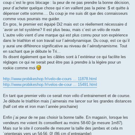
coup c´est le gros blocage : la peur de ne pas prendre la bonne décision,
n
o
peur d´acheter quelque chose qui n´en vaillent pas la peine :$ et quitte à
n
dépenser cette somme.... Du coup je me suis dit que des connaisseurs
l
u
comme vous pourrais me guider.
En gros, le premier est équipé Di2 mais est ce réellement nécessaire d
´avoir un tel système? Il est plus beau, mais c´est un vélo de route
L´autre vélo vient d´une marque qui est plus connu pour son expérience
dans le triathlon et son travail sur l´aérodynamique. Du coup, est ce qu´il
y aurai une différence significative au niveau de l´aérodynamisme. Tout
en sachant que je débute le Tri...
Ils disent également que les câbles sont à l´extérieur ce qui facilite les
réglages ce qui ne serait peut être pas à prendre à la légère pour un
rookie comme moi
http://www.probikeshop.fr/velo-de-cours ... 11878.html
http://www.probikeshop.fr/velos-de-cour ... 15491.html
En tant que premier vélo ce serait mon vélo d´entrainement et de course.
Je débute le triathlon mais j´aimerais me lancer sur les grandes distances
(half cet ete et iron man l´année prochaine)
Enfin j´ai peur de ne pas choisir la bonne taille. En magasin, lorsque les
vendeurs me voient ils conseillent au moins 58-60 (je mesure 1m87).
Mais sur le site il conseille de mesurer la taille des jambes et cela m
´orienterais vers un 54-56 :0! (86 cm d´entrejambe)