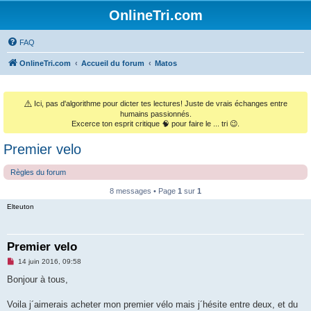
OnlineTri.com
FAQ
OnlineTri.com
Accueil du forum
Matos
⚠️
Ici, pas d'algorithme pour dicter tes lectures! Juste de vrais échanges entre
humains passionnés.
Excerce ton esprit critique 🧠 pour faire le ... tri 😉.
Premier velo
Règles du forum
8 messages • Page
1
sur
1
Elteuton
Premier velo
M
14 juin 2016, 09:58
e
s
Bonjour à tous,
s
a
g
Voila j´aimerais acheter mon premier vélo mais j´hésite entre deux, et du
e