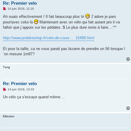
Re: Premier velo
M
14 juin 2016, 11:16
e
s
Ah ouais effectivement ! Il fait beaucoup plus tri
J´adore je pars
s
pour/avec celui là
Maintenant avec un vélo qui fait autant pro il va
a
g
falloir que j´appuis sur les pédales :$ Le plus dure reste à faire....^^
e
n
o
http://www.probikeshop.fr/velo-de-cours ... 15489.html
n
l
u
Et pour la taille, ca ne vous parait pas bizarre de prendre un 56 lorsque l
´on mesure 1m87?
Tung
Re: Premier velo
M
14 juin 2016, 13:32
e
s
Un vélo ça s'essaye quand même ...
s
a
g
e
n
Elteuton
o
n
l
u