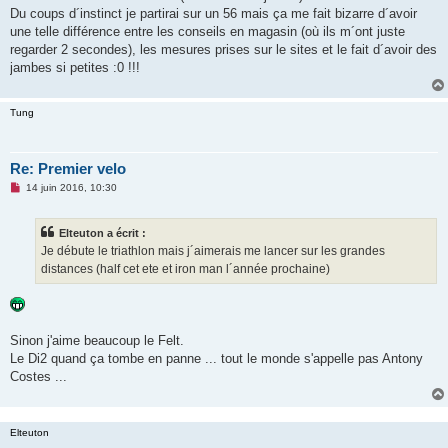
Du coups d´instinct je partirai sur un 56 mais ça me fait bizarre d´avoir
une telle différence entre les conseils en magasin (où ils m´ont juste
regarder 2 secondes), les mesures prises sur le sites et le fait d´avoir des
jambes si petites :0 !!!
Tung
Re: Premier velo
M
14 juin 2016, 10:30
e
s
s
Elteuton a écrit :
a
g
Je débute le triathlon mais j´aimerais me lancer sur les grandes
e
distances (half cet ete et iron man l´année prochaine)
n
o
n
l
u
Sinon j'aime beaucoup le Felt.
Le Di2 quand ça tombe en panne ... tout le monde s'appelle pas Antony
Costes ...
Elteuton