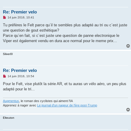
Re: Premier velo
M
14 juin 2016, 10:41
e
s
Tu préfères le Felt parce qu´il te sembles plus adapté au tri ou c´est juste
s
une question de gout esthétique?
a
g
Parce qu´en fait, si c´est juste une question de panne electronique le
e
Viper est également vendu en dura ace normal pour le meme prix...
n
o
n
l
Silver0l
u
Re: Premier velo
M
14 juin 2016, 10:54
e
s
Pour le Felt, vise plutôt la série AR, et tu auras un vélo aéro, un peu plus
s
adapté pour le tri...
a
g
e
n
Augmentus
, le roman des cyclistes qui aiment l'IA
o
Apprenez à nager avec
Le journal d'un nageur de l'ère post-Trump
n
l
u
Elteuton