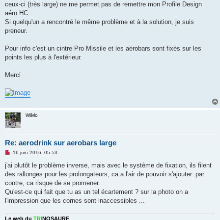
ceux-ci (très large) ne me permet pas de remettre mon Profile Design
n
o
aéro HC.
n
Si quelqu'un a rencontré le même problème et à la solution, je suis
l
u
preneur.
Pour info c'est un cintre Pro Missile et les aérobars sont fixés sur les
points les plus à l'extérieur.
Merci
WiMo
Re: aerodrink sur aerobars large
M
16 juin 2016, 05:53
e
s
j'ai plutôt le problème inverse, mais avec le système de fixation, ils filent
s
des rallonges pour les prolongateurs, ca a l'air de pouvoir s'ajouter. par
a
g
contre, ca risque de se promener.
e
Qu'est-ce qui fait que tu as un tel écartement ? sur la photo on a
n
o
l'impression que les cornes sont inaccessibles ...
n
l
u
Le web du
TRI
NOSAURE