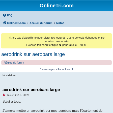
OnlineTri.com
FAQ
OnlineTri.com
Accueil du forum
Matos
⚠️
Ici, pas d'algorithme pour dicter tes lectures! Juste de vrais échanges entre
humains passionnés.
Excerce ton esprit critique 🧠 pour faire le ... tri 😉.
aerodrink sur aerobars large
Règles du forum
8 messages • Page
1
sur
1
NicoMattan
aerodrink sur aerobars large
M
14 juin 2016, 20:29
e
s
Salut à tous,
s
a
g
J'aimerai mettre un aerodrink sur mes aerobars mais l'écartement de
e