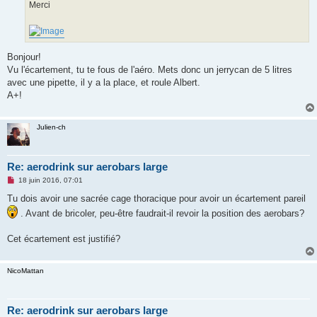
Merci
Bonjour!
Vu l'écartement, tu te fous de l'aéro. Mets donc un jerrycan de 5 litres
avec une pipette, il y a la place, et roule Albert.
A+!
Julien-ch
Re: aerodrink sur aerobars large
M
18 juin 2016, 07:01
e
s
Tu dois avoir une sacrée cage thoracique pour avoir un écartement pareil
s
. Avant de bricoler, peu-être faudrait-il revoir la position des aerobars?
a
g
e
Cet écartement est justifié?
n
o
n
l
NicoMattan
u
Re: aerodrink sur aerobars large