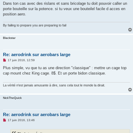
Dans ton cas avec des rislans et sans bricolage tu doit pouvoir caller un
porte bouteille sur la potence. si tu veux une bouteilel facile d acces en
position aero.
By failing to prepare you are preparing to fail
Blackstar
Re: aerodrink sur aerobars large
M
17 juin 2016, 12:59
e
s
Plus simple, vu que tu as une direction "classique" : mettre un cage top
s
cap mount chez King cage. 8$. Et un porte bidon classique.
a
g
e
n
La vérité n'est jamais amusante à dire, sans cela tout le monde la dirait.
o
n
l
NickTheQuick
u
Re: aerodrink sur aerobars large
M
17 juin 2016, 13:46
e
s
s