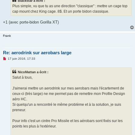
Blackstar a écrit :
a
g
Plus simple, vu que tu as une direction "classique" : mettre un cage top
e
cap mount chez King cage. 8$. Et un porte bidon classique.
n
o
n
+1 (avec porte-bidon Gorilla XT)
l
u
Frank
Re: aerodrink sur aerobars large
M
17 juin 2016, 17:33
e
s
s
NicoMattan a écrit :
a
g
Salut à tous,
e
n
o
J'aimerai mettre un aerodrink sur mes aerobars mais l'écartement de
n
ceux-ci (très large) ne me permet pas de remettre mon Profile Design
l
u
aéro HC.
Si quelqu'un a rencontré le même problème et à la solution, je suis
preneur.
Pour info c'est un cintre Pro Missile et les aérobars sont fixés sur les
points les plus à l'extérieur.