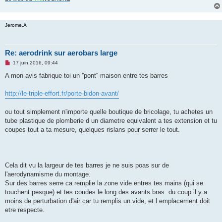
Jerome.A
Re: aerodrink sur aerobars large
M
17 juin 2016, 09:44
e
s
A mon avis fabrique toi un ''pont'' maison entre tes barres
s
a
g
http://le-triple-effort.fr/porte-bidon-avant/
e
n
o
ou tout simplement n'importe quelle boutique de bricolage, tu achetes un
n
tube plastique de plomberie d un diametre equivalent a tes extension et tu
l
u
coupes tout a ta mesure, quelques rislans pour serrer le tout.
Cela dit vu la largeur de tes barres je ne suis poas sur de
l'aerodynamisme du montage.
Sur des barres serre ca remplie la zone vide entres tes mains (qui se
touchent pesque) et tes coudes le long des avants bras. du coup il y a
moins de perturbation d'air car tu remplis un vide, et l emplacement doit
etre respecte.