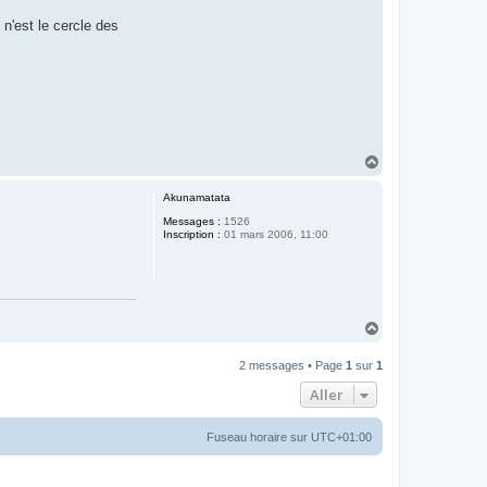
 n'est le cercle des
H
a
u
Akunamatata
t
Messages :
1526
Inscription :
01 mars 2006, 11:00
H
a
u
2 messages • Page
1
sur
1
t
Aller
Fuseau horaire sur
UTC+01:00