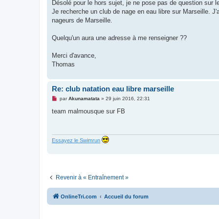
g
Désolé pour le hors sujet, je ne pose pas de question sur 
e
Je recherche un club de nage en eau libre sur Marseille. J'a
n
o
nageurs de Marseille.
n
l
u
Quelqu'un aura une adresse à me renseigner ??
Merci d'avance,
Thomas
Re: club natation eau libre marseille
M
par
Akunamatata
»
29 juin 2016, 22:31
e
s
team malmousque sur FB
s
a
g
e
n
Essayez le Swimrun
o
n
l
u
Revenir à « Entraînement »
OnlineTri.com
Accueil du forum