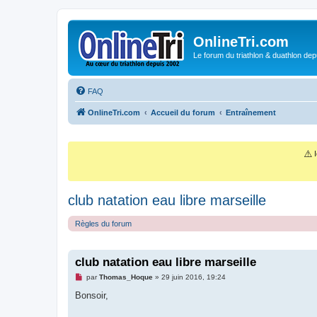
OnlineTri.com
Le forum du triathlon & duathlon dep
FAQ
OnlineTri.com
Accueil du forum
Entraînement
⚠️
I
club natation eau libre marseille
Règles du forum
club natation eau libre marseille
M
par
Thomas_Hoque
»
29 juin 2016, 19:24
e
s
Bonsoir,
s
a