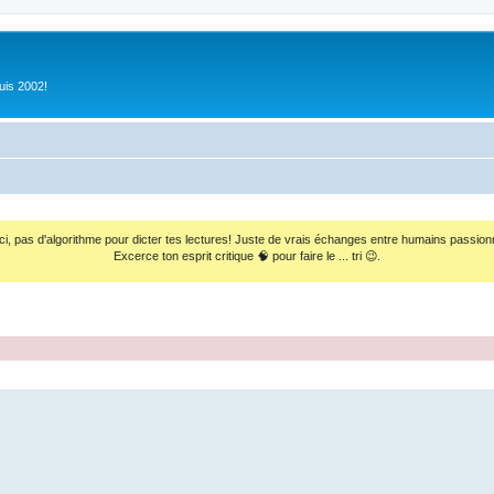
uis 2002!
ci, pas d'algorithme pour dicter tes lectures! Juste de vrais échanges entre humains passion
Excerce ton esprit critique 🧠 pour faire le ... tri 😉.