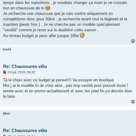
temps dans les transitions , je voudrais changer ça mais je ne connais
n
o
rien en chaussure de tri
n
Je recherche une chaussure que je vais mettre uniquement en
l
u
compétitions donc pour 20km , je recherche avant tout la légèreté et le
maintien (pieds fins ) . Je ne cherche pas un modèle spécialement
"ventilé" comme je reste sur le duathlon cette saison .
Au niveau budget je peux aller jusque 180e
kris44
Re: Chaussures vélo
M
03 juil. 2016, 09:10
e
s
Ta le choix avec ce budget je pense!!!! Va essayer en boutique
s
Moi j ai le modèle tri de chez ekoi , pas trop ventilé pour pouvoir toute l
a
g
année avec et en promo actuellement et avec tes pied fin ça devrais bien
e
le faire
n
o
n
l
u
Merri
Re: Chaussures vélo