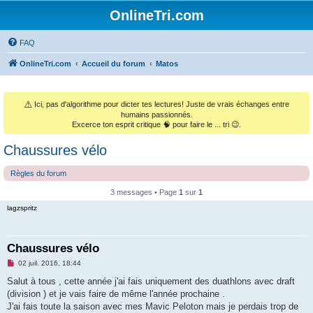
OnlineTri.com
FAQ
OnlineTri.com
Accueil du forum
Matos
⚠️
Ici, pas d'algorithme pour dicter tes lectures! Juste de vrais échanges entre
humains passionnés.
Excerce ton esprit critique 🧠 pour faire le ... tri 😉.
Chaussures vélo
Règles du forum
3 messages • Page
1
sur
1
lagzspritz
Chaussures vélo
M
02 juil. 2016, 18:44
e
s
Salut à tous , cette année j'ai fais uniquement des duathlons avec draft
s
(division ) et je vais faire de même l'année prochaine .
a
g
J'ai fais toute la saison avec mes Mavic Peloton mais je perdais trop de
e