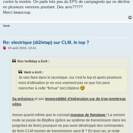
contre la montre. On parle très peu du EPS de campagnolo qui se décline
a
g
en plusieurs versions pourtant. Des avis?????
e
Merci beaucoup.
n
o
n
l
Vank
u
Re: electrique (di2/etap) sur CLM, le top ?
M
19 août 2016, 13:41
e
s
s
Doc holliday a écrit :
a
g
e
Vank a écrit :
n
o
Je vais faire dans le laconique: oui c'est le top et après plusieurs
n
mois d'utilisation je ne vois vraiment pas ce que l'on peut
l
u
reprocher à cette "fichue" (sic) blipbox
Sa présence
et son
impossibilité d'intégration sur de trop nombreux
vélos
.
Avoue quand même que le concept
manque de fignolage
! La version
route se passe de BlipBox (grâce au système de transmission dans les
poignées de frein) pourquoi ne pas avoir développé des commandes
de frein CLM munies de transmission sans fil ? En tout cas, je reste