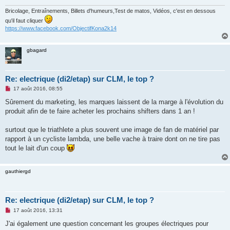
l
u
Bricolage, Entraînements, Billets d'humeurs,Test de matos, Vidéos, c'est en dessous
qu'il faut cliquer
https://www.facebook.com/ObjectifKona2k14
gbagard
Re: electrique (di2/etap) sur CLM, le top ?
M
17 août 2016, 08:55
e
s
Sûrement du marketing, les marques laissent de la marge à l'évolution du
s
produit afin de te faire acheter les prochains shifters dans 1 an !
a
g
e
surtout que le triathlete a plus souvent une image de fan de matériel par
n
o
rapport à un cycliste lambda, une belle vache à traire dont on ne tire pas
n
tout le lait d'un coup
l
u
gauthiergd
Re: electrique (di2/etap) sur CLM, le top ?
M
17 août 2016, 13:31
e
s
J'ai également une question concernant les groupes électriques pour
s