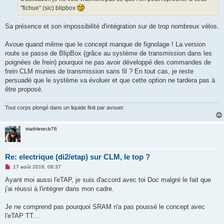
n
o
"fichue" (sic) blipbox
n
l
u
Sa présence et son impossibilité d'intégration sur de trop nombreux vélos.
Avoue quand même que le concept manque de fignolage ! La version
route se passe de BlipBox (grâce au système de transmission dans les
poignées de frein) pourquoi ne pas avoir développé des commandes de
frein CLM munies de transmission sans fil ? En tout cas, je reste
persuadé que le système va évoluer et que cette option ne tardera pas à
être proposé.
Tout corps plongé dans un liquide finit par avouer.
triathletecb76
Re: electrique (di2/etap) sur CLM, le top ?
M
17 août 2016, 08:37
e
s
Ayant moi aussi l'eTAP, je suis d'accord avec toi Doc malgré le fait que
s
j'ai réussi à l'intégrer dans mon cadre.
a
g
e
Je ne comprend pas pourquoi SRAM n'a pas poussé le concept avec
n
o
l'eTAP TT....
n