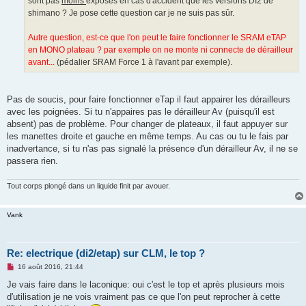
sont pas
moins
exposés en cas d'accident que les versions DI2 de
l
u
shimano ? Je pose cette question car je ne suis pas sûr.
Autre question, est-ce que l'on peut le faire fonctionner le SRAM eTAP
en MONO plateau ? par exemple on ne monte ni connecte de dérailleur
avant...
(pédalier SRAM Force 1 à l'avant par exemple).
Pas de soucis, pour faire fonctionner eTap il faut appairer les dérailleurs
avec les poignées. Si tu n'appaires pas le dérailleur Av (puisqu'il est
absent) pas de problème. Pour changer de plateaux, il faut appuyer sur
les manettes droite et gauche en même temps. Au cas ou tu le fais par
inadvertance, si tu n'as pas signalé la présence d'un dérailleur Av, il ne se
passera rien.
Tout corps plongé dans un liquide finit par avouer.
Vank
Re: electrique (di2/etap) sur CLM, le top ?
M
16 août 2016, 21:44
e
s
Je vais faire dans le laconique: oui c'est le top et après plusieurs mois
s
d'utilisation je ne vois vraiment pas ce que l'on peut reprocher à cette
a