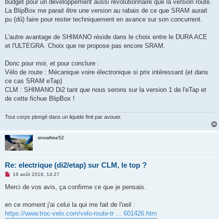
budget pour un développement aussi révolutionnaire que la version route.
La BlipBox me parait être une version au rabais de ce que SRAM aurait
pu (dû) faire pour rester techniquement en avance sur son concurrent.
L'autre avantage de SHIMANO réside dans le choix entre le DURA ACE
et l'ULTEGRA. Choix que ne propose pas encore SRAM.
Donc pour moi, et pour conclure :
Vélo de route : Mécanique voire électronique si prix intéressant (et dans
ce cas SRAM eTap)
CLM : SHIMANO Di2 tant que nous serons sur la version 1 de l'eTap et
de cette fichue BlipBox !
Tout corps plongé dans un liquide finit par avouer.
snowfree52
Re: electrique (di2/etap) sur CLM, le top ?
M
16 août 2016, 14:27
e
s
Merci de vos avis, ça confirme ce que je pensais.
s
a
g
en ce moment j'ai celui la qui me fait de l'oeil :
e
https://www.troc-velo.com/velo-route-tr ... 601426.htm
n