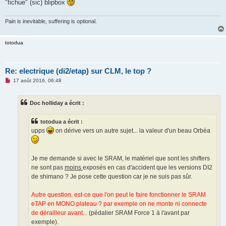
g
"fichue" (sic) blipbox
e
n
o
Pain is inevitable, suffering is optional.
n
l
u
totodua
Re: electrique (di2/etap) sur CLM, le top ?
M
17 août 2016, 06:48
e
s
s
Doc holliday a écrit :
a
g
e
totodua a écrit :
n
o
upps
on dérive vers un autre sujet... la valeur d'un beau Orbéa
n
l
u
Je me demande si avec le SRAM, le matériel que sont les shifters
ne sont pas
moins
exposés en cas d'accident que les versions DI2
de shimano ? Je pose cette question car je ne suis pas sûr.
Autre question, est-ce que l'on peut le faire fonctionner le SRAM
eTAP en MONO plateau ? par exemple on ne monte ni connecte
de dérailleur avant...
(pédalier SRAM Force 1 à l'avant par
exemple).