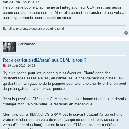
o
fait de l'oeil pour 2017....
n
Perso j'aime bcp le Etap meme si l integration sur CLM n'est pas aussi
l
u
bonne que sur le route normal. Mais elle permet un transfert d une velo a l
autre hyper rapide, cadre recent ou vieux...
By failing to prepare you are preparing to fail
Doc holliday
Re: electrique (di2/etap) sur CLM, le top ?
M
16 août 2016, 14:22
e
s
J'y suis passé pour les raisons que tu évoques. Planté dans des
s
pourcentages assez élevés, en danseuse, le changement de plateau en
a
g
quittant la main gauche de la poignée pour aller chercher le shifter en bout
e
de prolongateur... c'est assez pénible.
n
o
n
Je suis passé en DI2 sur le CLM et, sauf super bonne affaire, si je devais
l
u
changer mon vélo de route, je resterais en mécanique.
Mon avis sur SHIMANO VS SRAM est le suivant. Autant l'eTap est une
vraie révolution sur un vélo de route (ce qui ne contredit pas ce que je
viens d'écrire plus haut), autant la version CLM est passée à côté du