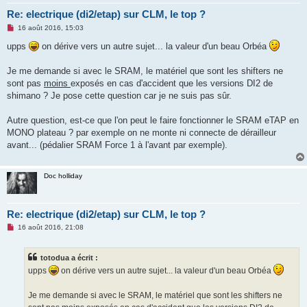
Re: electrique (di2/etap) sur CLM, le top ?
M
16 août 2016, 15:03
e
s
upps
on dérive vers un autre sujet... la valeur d'un beau Orbéa
s
a
g
Je me demande si avec le SRAM, le matériel que sont les shifters ne
e
sont pas
moins
exposés en cas d'accident que les versions DI2 de
n
o
shimano ? Je pose cette question car je ne suis pas sûr.
n
l
u
Autre question, est-ce que l'on peut le faire fonctionner le SRAM eTAP en
MONO plateau ? par exemple on ne monte ni connecte de dérailleur
avant... (pédalier SRAM Force 1 à l'avant par exemple).
Doc holliday
Re: electrique (di2/etap) sur CLM, le top ?
M
16 août 2016, 21:08
e
s
s
totodua a écrit :
a
g
upps
on dérive vers un autre sujet... la valeur d'un beau Orbéa
e
n
o
Je me demande si avec le SRAM, le matériel que sont les shifters ne
n