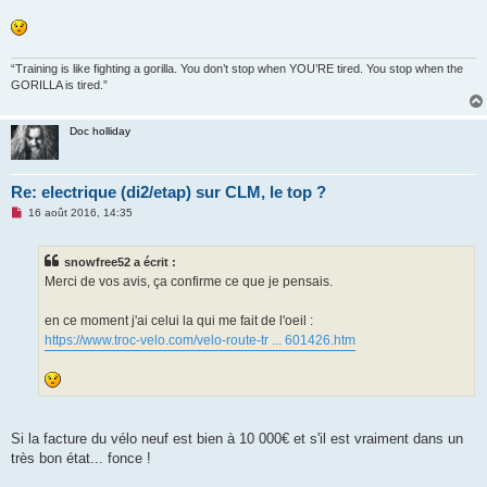
o
n
l
u
“Training is like fighting a gorilla. You don’t stop when YOU’RE tired. You stop when the
GORILLA is tired.”
Doc holliday
Re: electrique (di2/etap) sur CLM, le top ?
M
16 août 2016, 14:35
e
s
s
snowfree52 a écrit :
a
g
Merci de vos avis, ça confirme ce que je pensais.
e
n
o
en ce moment j'ai celui la qui me fait de l'oeil :
n
https://www.troc-velo.com/velo-route-tr ... 601426.htm
l
u
Si la facture du vélo neuf est bien à 10 000€ et s'il est vraiment dans un
très bon état... fonce !