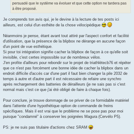
persuadé que le système va évoluer et que cette option ne tardera pas
à être proposé.
Je comprends ton avis qui, je le devine à la lecture de tes posts ici
ailleurs, est celui d'un esthète de la chose vélocipédique
Néanmoins je pense, étant avant tout attiré par l'aspect confort et facilité
d'utilisation, que la présence de la blipbox ne dérange en aucune façon
d'un point de vue esthétique.
Si pour toi intégration signifie cacher la blipbox de façon à ce qu'elle soit
invisible, c'est certes impossible sur de nombreux vélos.
J'en profite d'ailleurs pour rebondir sur le projet de triathlètecb76 et répéter
que ce n'est pas forcément une bonne idée de cacher la blipbox dans un
endroit difficile d'accés car d'une part il faut bien changer la pile 2032 de
temps à autre et d'autre part il est nécessaire de refaire une synchro
après rechargement des batteries de dérailleurs (je ne sais pas si c'est
normal mais c'est ce que j'ai été obligé de faire à chaque fois).
Pour conclure, je trouve dommage de se priver de ce formidable matériel
dans l'attente d'une hypothétique option de commande de freins
spécifiques. Mais il est vrai que le problème ne se pose pas pour moi
puisque "condamné" à conserver les poignées Magura (Cervélo P5).
PS: je ne suis pas titulaire d'actions chez SRAM