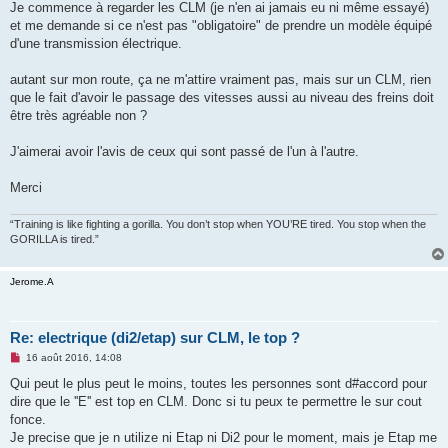
g
Je commence à regarder les CLM (je n'en ai jamais eu ni même essayé)
e
et me demande si ce n'est pas "obligatoire" de prendre un modèle équipé
n
o
d'une transmission électrique.
n
l
u
autant sur mon route, ça ne m'attire vraiment pas, mais sur un CLM, rien
que le fait d'avoir le passage des vitesses aussi au niveau des freins doit
être très agréable non ?
J'aimerai avoir l'avis de ceux qui sont passé de l'un à l'autre.
Merci
“Training is like fighting a gorilla. You don’t stop when YOU’RE tired. You stop when the
GORILLA is tired.”
Jerome.A
Re: electrique (di2/etap) sur CLM, le top ?
M
16 août 2016, 14:08
e
s
Qui peut le plus peut le moins, toutes les personnes sont d#accord pour
s
dire que le ''E'' est top en CLM. Donc si tu peux te permettre le sur cout
a
g
fonce.
e
Je precise que je n utilize ni Etap ni Di2 pour le moment, mais je Etap me
n