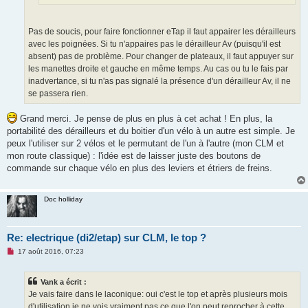
Pas de soucis, pour faire fonctionner eTap il faut appairer les dérailleurs
avec les poignées. Si tu n'appaires pas le dérailleur Av (puisqu'il est
absent) pas de problème. Pour changer de plateaux, il faut appuyer sur
les manettes droite et gauche en même temps. Au cas ou tu le fais par
inadvertance, si tu n'as pas signalé la présence d'un dérailleur Av, il ne
se passera rien.
Grand merci. Je pense de plus en plus à cet achat ! En plus, la
portabilité des dérailleurs et du boitier d'un vélo à un autre est simple. Je
peux l'utiliser sur 2 vélos et le permutant de l'un à l'autre (mon CLM et
mon route classique) : l'idée est de laisser juste des boutons de
commande sur chaque vélo en plus des leviers et étriers de freins.
Doc holliday
Re: electrique (di2/etap) sur CLM, le top ?
M
17 août 2016, 07:23
e
s
s
Vank a écrit :
a
g
Je vais faire dans le laconique: oui c'est le top et après plusieurs mois
e
d'utilisation je ne vois vraiment pas ce que l'on peut reprocher à cette