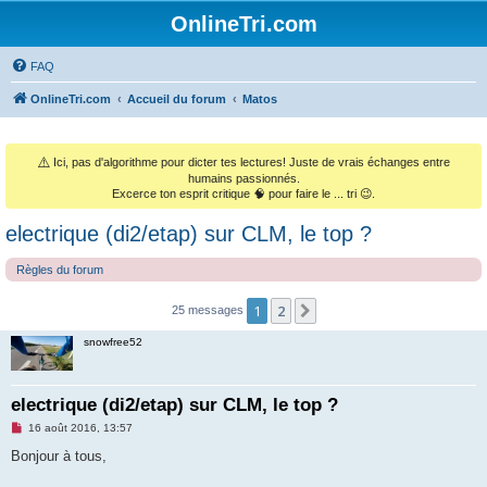
OnlineTri.com
FAQ
OnlineTri.com
Accueil du forum
Matos
⚠️
Ici, pas d'algorithme pour dicter tes lectures! Juste de vrais échanges entre
humains passionnés.
Excerce ton esprit critique 🧠 pour faire le ... tri 😉.
electrique (di2/etap) sur CLM, le top ?
Règles du forum
1
2
Suivant
25 messages
snowfree52
electrique (di2/etap) sur CLM, le top ?
M
16 août 2016, 13:57
e
s
Bonjour à tous,
s
a