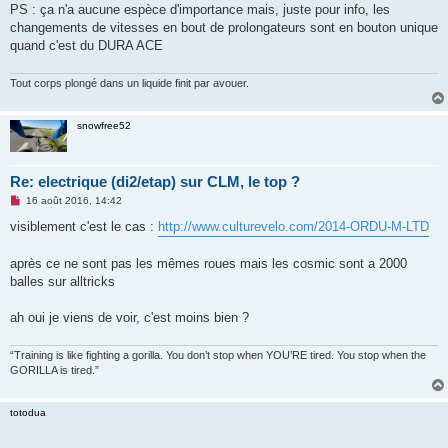
PS : ça n'a aucune espèce d'importance mais, juste pour info, les
changements de vitesses en bout de prolongateurs sont en bouton unique
quand c'est du DURA ACE
Tout corps plongé dans un liquide finit par avouer.
snowfree52
Re: electrique (di2/etap) sur CLM, le top ?
M
16 août 2016, 14:42
e
s
visiblement c'est le cas :
http://www.culturevelo.com/2014-ORDU-M-LTD
s
a
g
après ce ne sont pas les mêmes roues mais les cosmic sont a 2000
e
balles sur alltricks
n
o
n
ah oui je viens de voir, c'est moins bien ?
l
u
“Training is like fighting a gorilla. You don’t stop when YOU’RE tired. You stop when the
GORILLA is tired.”
totodua