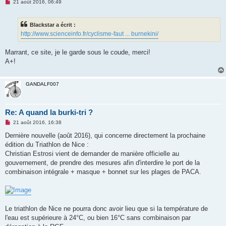
M
21 août 2016, 06:49
e
s
s
Blackstar a écrit :
a
g
http://www.scienceinfo.fr/cyclisme-faut ... burnekini/
e
n
o
Marrant, ce site, je le garde sous le coude, merci!
n
A+!
l
u
GANDALF007
Re: A quand la burki-tri ?
M
21 août 2016, 16:38
e
s
Dernière nouvelle (août 2016), qui concerne directement la prochaine
s
édition du Triathlon de Nice :
a
g
Christian Estrosi vient de demander de manière officielle au
e
gouvernement, de prendre des mesures afin d'interdire le port de la
n
o
combinaison intégrale + masque + bonnet sur les plages de PACA.
n
l
u
Le triathlon de Nice ne pourra donc avoir lieu que si la température de
l'eau est supérieure à 24°C, ou bien 16°C sans combinaison par