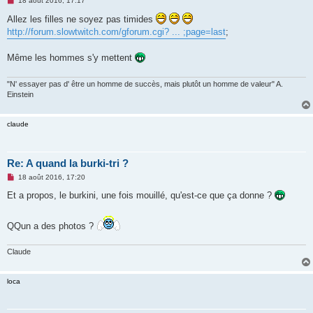
18 août 2016, 17:17
e
s
Allez les filles ne soyez pas timides
s
http://forum.slowtwitch.com/gforum.cgi? ... ;page=last
;
a
g
e
Même les hommes s'y mettent
n
o
n
"N' essayer pas d' être un homme de succès, mais plutôt un homme de valeur" A.
l
u
Einstein
claude
Re: A quand la burki-tri ?
M
18 août 2016, 17:20
e
s
Et a propos, le burkini, une fois mouillé, qu'est-ce que ça donne ?
s
a
g
QQun a des photos ?
e
n
o
Claude
n
l
u
loca