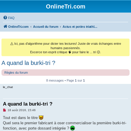
OnlineTri.com
FAQ
OnlineTri.com
Accueil du forum
Actus et potins triathlétiques (et le monde sportif général)
⚠️
Ici, pas d'algorithme pour dicter tes lectures! Juste de vrais échanges entre
humains passionnés.
Excerce ton esprit critique 🧠 pour faire le ... tri 😉.
A quand la burki-tri ?
Règles du forum
8 messages • Page
1
sur
1
le_chat
A quand la burki-tri ?
M
18 août 2016, 15:46
e
s
Tout est dans le titre
s
Quel sera le premier fabricant à oser commercialiser la première burki-tri-
a
g
fonction, avec porte dossard intégrée ?
e