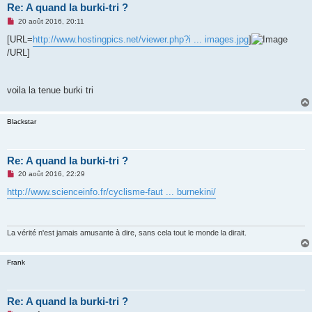
Re: A quand la burki-tri ?
M
20 août 2016, 20:11
e
s
[URL=
http://www.hostingpics.net/viewer.php?i ... images.jpg
]
s
/URL]
a
g
e
n
o
voila la tenue burki tri
n
l
u
Blackstar
Re: A quand la burki-tri ?
M
20 août 2016, 22:29
e
s
http://www.scienceinfo.fr/cyclisme-faut ... burnekini/
s
a
g
e
n
La vérité n'est jamais amusante à dire, sans cela tout le monde la dirait.
o
n
l
Frank
u
Re: A quand la burki-tri ?