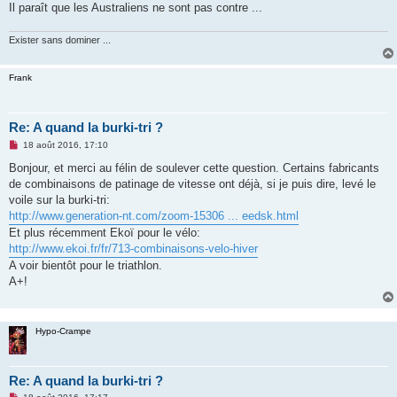
Il paraît que les Australiens ne sont pas contre ...
n
o
n
Exister sans dominer ...
l
u
Frank
Re: A quand la burki-tri ?
M
18 août 2016, 17:10
e
s
Bonjour, et merci au félin de soulever cette question. Certains fabricants
s
de combinaisons de patinage de vitesse ont déjà, si je puis dire, levé le
a
g
voile sur la burki-tri:
e
http://www.generation-nt.com/zoom-15306 ... eedsk.html
n
o
Et plus récemment Ekoï pour le vélo:
n
http://www.ekoi.fr/fr/713-combinaisons-velo-hiver
l
u
A voir bientôt pour le triathlon.
A+!
Hypo-Crampe
Re: A quand la burki-tri ?
M