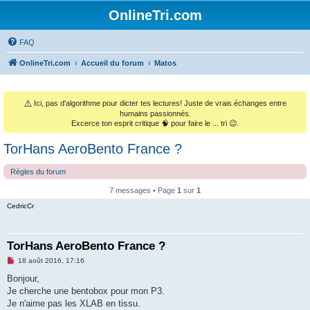
OnlineTri.com
FAQ
OnlineTri.com
Accueil du forum
Matos
⚠️
Ici, pas d'algorithme pour dicter tes lectures! Juste de vrais échanges entre
humains passionnés.
Excerce ton esprit critique 🧠 pour faire le ... tri 😉.
TorHans AeroBento France ?
Règles du forum
7 messages • Page
1
sur
1
CedricCr
TorHans AeroBento France ?
M
18 août 2016, 17:16
e
s
Bonjour,
s
Je cherche une bentobox pour mon P3.
a
g
Je n'aime pas les XLAB en tissu.
e