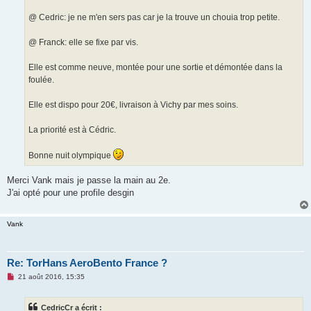
@ Cedric: je ne m'en sers pas car je la trouve un chouia trop petite.
@ Franck: elle se fixe par vis.
Elle est comme neuve, montée pour une sortie et démontée dans la
foulée.
Elle est dispo pour 20€, livraison à Vichy par mes soins.
La priorité est à Cédric.
Bonne nuit olympique
Merci Vank mais je passe la main au 2e.
J'ai opté pour une profile desgin
Vank
Re: TorHans AeroBento France ?
M
21 août 2016, 15:35
e
s
s
CedricCr a écrit :
a