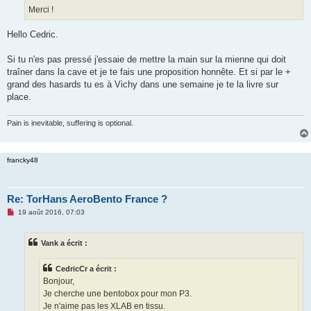
Merci !
Hello Cedric.
Si tu n'es pas pressé j'essaie de mettre la main sur la mienne qui doit
traîner dans la cave et je te fais une proposition honnête. Et si par le +
grand des hasards tu es à Vichy dans une semaine je te la livre sur
place.
Pain is inevitable, suffering is optional.
francky48
Re: TorHans AeroBento France ?
M
19 août 2016, 07:03
e
s
s
Vank a écrit :
a
g
e
CedricCr a écrit :
n
o
Bonjour,
n
Je cherche une bentobox pour mon P3.
l
u
Je n'aime pas les XLAB en tissu.