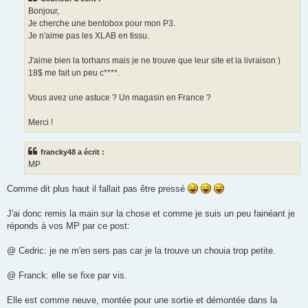
a
g
Bonjour,
e
Je cherche une bentobox pour mon P3.
n
o
Je n'aime pas les XLAB en tissu.
n
l
u
J'aime bien la torhans mais je ne trouve que leur site et la livraison )
18$ me fait un peu c****.
Vous avez une astuce ? Un magasin en France ?
Merci !
francky48 a écrit :
MP
Comme dit plus haut il fallait pas être pressé
J'ai donc remis la main sur la chose et comme je suis un peu fainéant je
réponds à vos MP par ce post:
@ Cedric: je ne m'en sers pas car je la trouve un chouia trop petite.
@ Franck: elle se fixe par vis.
Elle est comme neuve, montée pour une sortie et démontée dans la