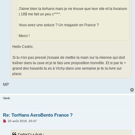
J'aime bien la torhans mais je ne trouve que leur site et la livraison
) 18$ me fait un peu c****.
Vous avez une astuce ? Un magasin en France ?
Merci !
Hello Cedric.
Si tu n'es pas pressé j'essaie de mettre la main sur la mienne qui doit
traîner dans la cave et je te fais une proposition honnête. Et si par le +
grand des hasards tu es à Vichy dans une semaine je te la livre sur
place.
MP
Vank
Re: TorHans AeroBento France ?
M
20 août 2016, 20:47
e
s
s
CedricCr a écrit :