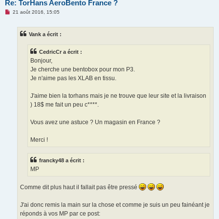
Re: TorHans AeroBento France ?
M
21 août 2016, 15:05
e
s
s
Vank a écrit :
a
g
e
CedricCr a écrit :
n
o
Bonjour,
n
Je cherche une bentobox pour mon P3.
l
u
Je n'aime pas les XLAB en tissu.
J'aime bien la torhans mais je ne trouve que leur site et la livraison
) 18$ me fait un peu c****.
Vous avez une astuce ? Un magasin en France ?
Merci !
francky48 a écrit :
MP
Comme dit plus haut il fallait pas être pressé
J'ai donc remis la main sur la chose et comme je suis un peu fainéant je
réponds à vos MP par ce post: