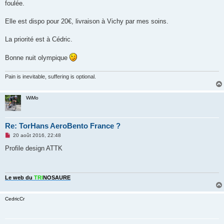
foulée.
Elle est dispo pour 20€, livraison à Vichy par mes soins.
La priorité est à Cédric.
Bonne nuit olympique
Pain is inevitable, suffering is optional.
WiMo
Re: TorHans AeroBento France ?
M
20 août 2016, 22:48
e
s
Profile design ATTK
s
a
g
e
n
Le web du
TRI
NOSAURE
o
n
l
CedricCr
u