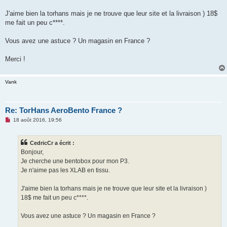
n
o
J'aime bien la torhans mais je ne trouve que leur site et la livraison ) 18$
n
me fait un peu c****.
l
u
Vous avez une astuce ? Un magasin en France ?
Merci !
Vank
Re: TorHans AeroBento France ?
M
18 août 2016, 19:56
e
s
s
CedricCr a écrit :
a
g
Bonjour,
e
Je cherche une bentobox pour mon P3.
n
o
Je n'aime pas les XLAB en tissu.
n
l
u
J'aime bien la torhans mais je ne trouve que leur site et la livraison )
18$ me fait un peu c****.
Vous avez une astuce ? Un magasin en France ?